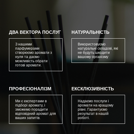
ДВА ВЕКТОРА ПОСЛУГ
НАТУРАЛЬНІСТЬ
З нашими
Використовуємо
парфумерами
натуральні складові, які
створюємо аромати з
не будуть шкодити
нуля та даємо
вашому організму
можливість обрати
готові аромати.
ПРОФЕСІОНАЛІЗМ
ЕКСКЛЮЗИВНІСТЬ
Ми є експертами в
Надаємо послуги і
підборі аромату, і
аромати на кращому
зможемо порадити
рівні. Гарантуємо
відповідний аромат для
результат в нашій
ваших запитів.
роботі.