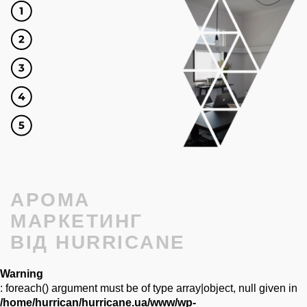
АРОМА
МАРКЕТИНГ
ВІД HURRICANE
Warning
: foreach() argument must be of type array|object, null given in
/home/hurrican/hurricane.ua/www/wp-