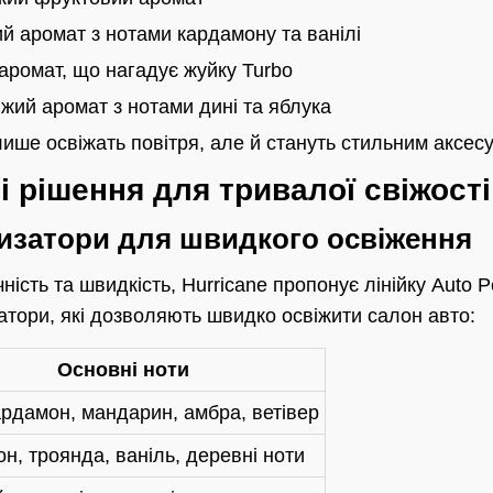
й аромат з нотами кардамону та ванілі
аромат, що нагадує жуйку Turbo
жий аромат з нотами дині та яблука
лише освіжать повітря, але й стануть стильним аксес
ні рішення для тривалої свіжості
изатори для швидкого освіження
чність та швидкість, Hurricane пропонує лінійку Auto 
атори, які дозволяють швидко освіжити салон авто:
Основні ноти
ардамон, мандарин, амбра, ветівер
н, троянда, ваніль, деревні ноти