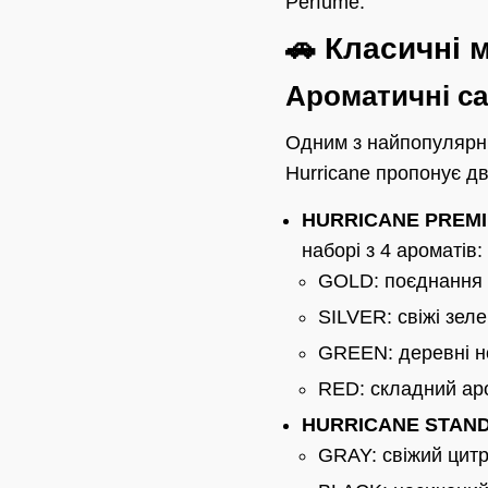
Perfume.
🚗 Класичні 
Ароматичні с
Одним з найпопулярні
Hurricane пропонує дві
HURRICANE PREMI
наборі з 4 ароматів:
GOLD: поєднання к
SILVER: свіжі зеле
GREEN: деревні но
RED: складний аро
HURRICANE STAND
GRAY: свіжий цитр