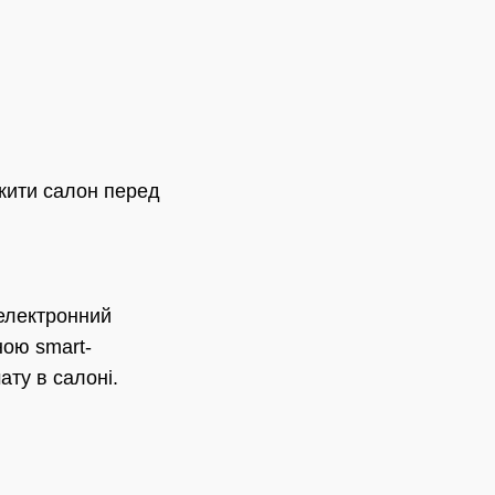
іжити салон перед
 електронний
ою smart-
ту в салоні.