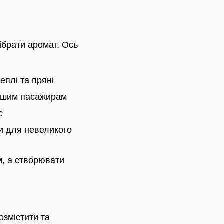
брати аромат. Ось
еплі та пряні
вашим пасажирам
с
ми для невеликого
м, а створювати
змістити та