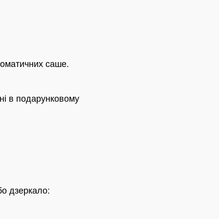
роматичних саше.
ні в подарунковому
бо дзеркало: