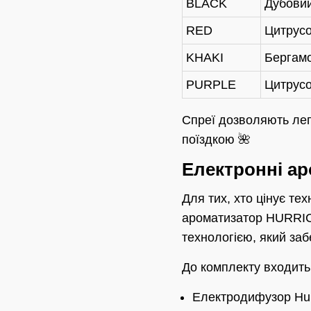
BLACK
Дубовий
RED
Цитрусов
KHAKI
Бергамо
PURPLE
Цитрусов
Спреї дозволяють лег
поїздкою 🌺
Електронні ар
Для тих, хто цінує те
ароматизатор HURRIC
технологією, який за
До комплекту входить
Електродифузор Hurr