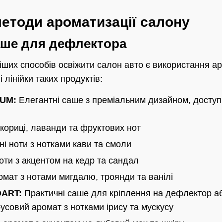
методи ароматизації салону
аше для дефлектора
ших способів освіжити салон авто є використання а
 лінійки таких продуктів:
UM:
Елегантні саше з преміальним дизайном, доступ
ориці, лаванди та фруктових нот
ні ноти з нотками кави та смоли
ти з акцентом на кедр та сандал
мат з нотами мигдалю, троянди та ванілі
ART:
Практичні саше для кріплення на дефлектор а
усовий аромат з нотками ірису та мускусу