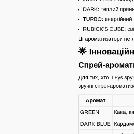
DARK: теплий пряни
TURBO: енергійний 
RUBICK’S CUBE: сві
Ці ароматизатори не 
🌟 Інновацій
Спрей-аромат
Для тих, хто цінує зру
зручні спреї-ароматиз
Аромат
GREEN
Кава, к
DARK BLUE
Кардамо