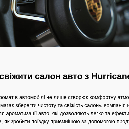
свіжити салон авто з Hurrican
ромат в автомобілі не лише створює комфортну атмо
магає зберегти чистоту та свіжість салону. Компанія 
ля ароматизації авто, які дозволяють легко та ефект
, як зробити поїздку приємнішою за допомогою проду