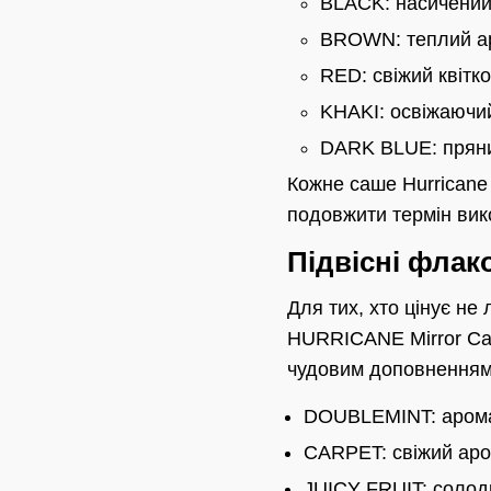
BLACK: насичений 
BROWN: теплий ар
RED: свіжий квітк
KHAKI: освіжаючий
DARK BLUE: пряни
Кожне саше Hurricane
подовжити термін вик
Підвісні фла
Для тих, хто цінує не
HURRICANE Mirror Car 
чудовим доповненням 
DOUBLEMINT: аромат
CARPET: свіжий аро
JUICY FRUIT: солод