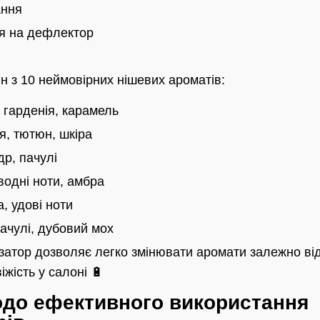
ання
ня на дефлектор
н з 10 неймовірних нішевих ароматів:
 гарденія, карамель
, тютюн, шкіра
р, пачулі
водні ноти, амбра
, удові ноти
ачулі, дубовий мох
атор дозволяє легко змінювати аромати залежно ві
іжість у салоні 🔋
одо ефективного використання