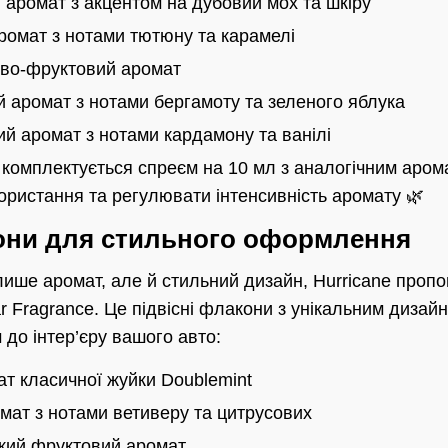
аромат з акцентом на дубовий мох та шкіру
омат з нотами тютюну та карамелі
ово-фруктовий аромат
 аромат з нотами бергамоту та зеленого яблука
й аромат з нотами кардамону та ванілі
 комплектується спреєм на 10 мл з аналогічним аро
ористання та регулювати інтенсивність аромату 🌿
кони для стильного оформлення
 лише аромат, але й стильний дизайн, Hurricane пропо
Fragrance. Це підвісні флакони з унікальним дизайно
до інтер’єру вашого авто:
 класичної жуйки Doublemint
мат з нотами ветиверу та цитрусових
кий фруктовий аромат