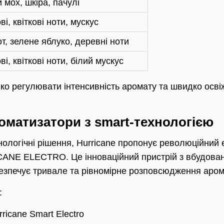
 мох, шкіра, пачулі
і, квіткові ноти, мускус
т, зелене яблуко, деревні ноти
і, квіткові ноти, білий мускус
ко регулювати інтенсивність аромату та швидко осв
оматизатори з smart-технологією
хнологічні рішення, Hurricane пропонує революційний
ANE ELECTRO. Це інноваційний пристрій з вбудован
безпечує тривале та рівномірне розповсюдження арома
:
icane Smart Electro