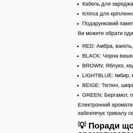
Кабель для зарядж
Кліпса для кріплен
Подарунковий пакет
Ви можете обрати оди
RED: Амбра, ваніль,
BLACK: Чорна вишня
BROWN: Яблуко, кед
LIGHTBLUE: Імбир, 
BEIGE: Тютюн, шкіра
GREEN: Бергамот, п
Електронний ароматиз
забезпечує тривалу св
💡 Поради щ