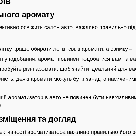
рів
ьного аромату
тивно освіжити салон авто, важливо правильно піді
ітку краще обирати легкі, свіжі аромати, а взимку – т
ті уподобання: аромат повинен подобатися вам та 
робуйте різні аромати, щоб знайти ідеальний для ва
ність: деякі аромати можуть бути занадто насичени
ий ароматизатор в авто
не повинен бути нав’язливи

зміщення та догляд
ктивності ароматизатора важливо правильно його ро