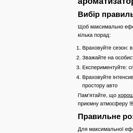
ароматизато
Вибір правил
Щоб максимально ефек
кілька порад:
Враховуйте сезон: вл
Зважайте на особис
Експериментуйте: сп
Враховуйте інтенсив
простору авто
Пам’ятайте, що
хорош
приємну атмосферу 
Правильне ро
Для максимальної ефе