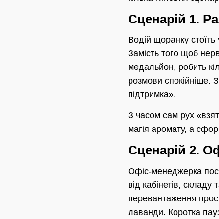
Сценарій 1. Р
Водій щоранку стоїть 
Замість того щоб нерв
медальйон, робить кіл
розмови спокійніше. З
підтримка».
З часом сам рух «взя
магія аромату, а сфор
Сценарій 2. О
Офіс-менеджерка пості
від кабінетів, складу
перевантаження прост
лаванди. Коротка пау