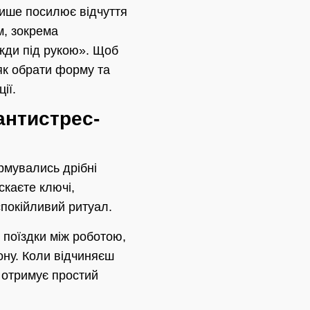
лише посилює відчуття
м, зокрема
жди під рукою». Щоб
як обрати форму та
ії.
антистрес-
рмувались дрібні
скаєте ключі,
покійливий ритуал.
 поїздки між роботою,
ну. Коли відчиняєш
 отримує простий