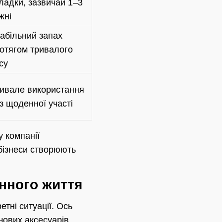
ладки, зазвичай 1–3
жні
абільний запах
отягом тривалого
су
ивале використання
з щоденної участі
 компанії
 бізнеси створюють
нного життя
тні ситуації. Ось
чових аксесуарів.