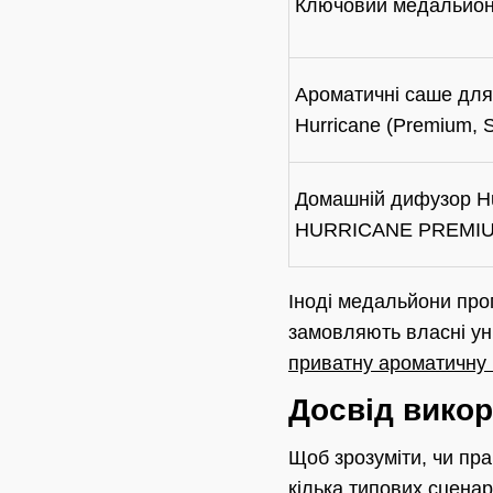
Ключовий медальйо
Ароматичні саше для
Hurricane (Premium, S
Домашній дифузор Hu
HURRICANE PREMI
Іноді медальйони про
замовляють власні уні
приватну ароматичну 
Досвід викор
Щоб зрозуміти, чи пра
кілька типових сценар