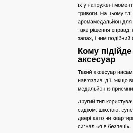
їх у напружені момен
тривоги. На цьому тлі
аромамедальйон для к
таке рішення справді
запах, і чим подібний
Кому підійд
аксесуар
Такий аксесуар насамп
нав’язливі дії. Якщо 
медальйон із приємни
Другий тип користува
садком, школою, супе
двері авто чи кварти
сигнал «я в безпеці».