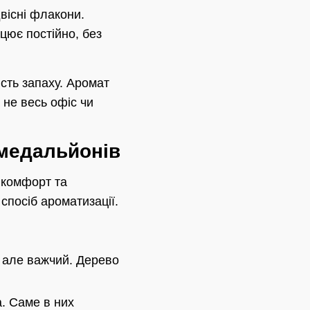
двісні флакони.
цює постійно, без
сть запаху. Аромат
 не весь офіс чи
 медальйонів
 комфорт та
спосіб ароматизації.
, але важчий. Дерево
а. Саме в них