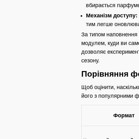
вбирається парфуме
Механізм доступу:
тим легше оновлюва
За типом наповнення 
модулем, куди ви само
дозволяє експеримент
сезону.
Порівняння ф
Щоб оцінити, наскільк
його з популярними ф
Формат