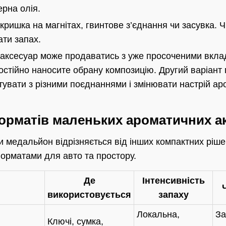
рна олія.
кришка на магнітах, гвинтове з’єднання чи засувка. Ч
ти запах.
аксесуар може продаватись з уже просоченими вкла
стійно наносите обрану композицію. Другий варіант 
увати з різними поєднаннями і змінювати настрій ар
орматів маленьких ароматичних ак
и медальйон відрізняється від інших компактних ріше
орматами для авто та простору.
Де
Інтенсивність
використовується
запаху
Локальна,
За
Ключі, сумка,