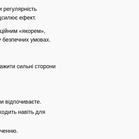
и регулярність
дсилює ефект.
оційним «якорем»,
 безпечних умовах.
ажити сильні сторони
чи відпочиваєте.
ходить навіть для
оченню.