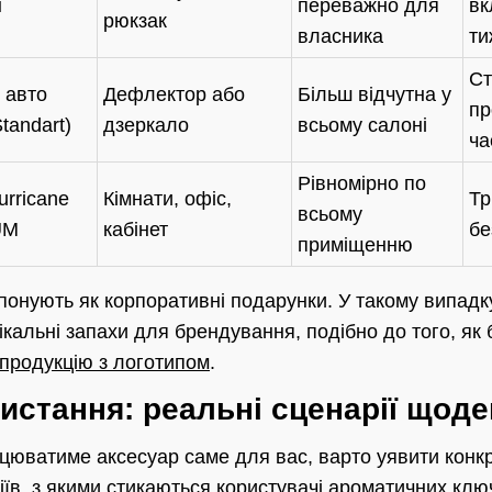
н
переважно для
вк
рюкзак
власника
ти
Ст
 авто
Дефлектор або
Більш відчутна у
пр
tandart)
дзеркало
всьому салоні
ча
Рівномірно по
rricane
Кімнати, офіс,
Тр
всьому
UM
кабінет
бе
приміщенню
понують як корпоративні подарунки. У такому випадку
кальні запахи для брендування, подібно до того, як
продукцію з логотипом
.
истання: реальні сценарії щоде
цюватиме аксесуар саме для вас, варто уявити конкре
іїв, з якими стикаються користувачі ароматичних клю