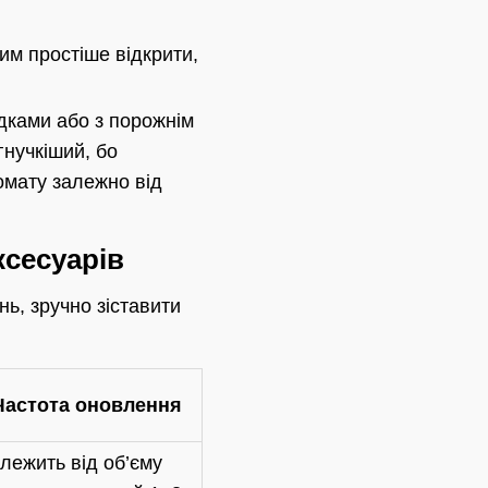
им простіше відкрити,
дками або з порожнім
гнучкіший, бо
омату залежно від
сесуарів
нь, зручно зіставити
Частота оновлення
лежить від об’єму