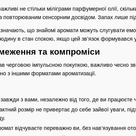
важливі не стільки міліграми парфумерної олії, скільк
із повторюваним сенсорним досвідом. Запах лише пі
 зазначають, що знайомі аромати можуть слугувати ем
дину в стан спокою, якщо цей зв’язок формувався у
бмеження та компроміси
в черговою імпульсною покупкою, важливо чесно зв
но з іншими форматами ароматизації.
завжди з вами, незалежно від того, де ви працюєте 
ктний розмір не привертає до себе зайвої уваги, під
у.
омат відчуваєте переважно ви, без нав’язування от