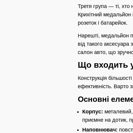
Третя група — ті, хто
Крихітний медальйон 
розеток і батарейок.
Нарешті, медальйон п
від такого аксесуара 
салон авто, що зручн
Що входить у
Конструкція більшост
ефективність. Варто з
Основні елем
Корпус:
металевий, 
приємне на дотик, п
Наповнювач:
повст