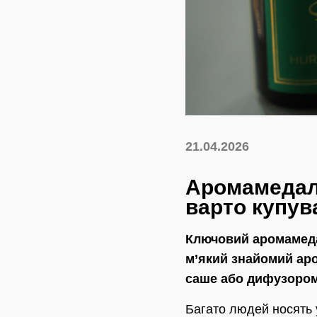
21.04.2026
Аромамедаль
варто купув
Ключовий аромамеда
м’який знайомий аро
саше або дифузором
Багато людей носять у