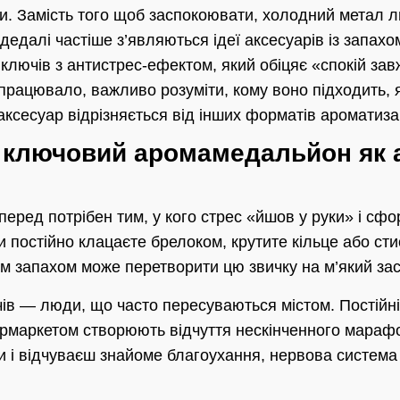
ти. Замість того щоб заспокоювати, холодний метал 
 дедалі частіше з’являються ідеї аксесуарів із запахо
лючів з антистрес-ефектом, який обіцяє «спокій зав
 працювало, важливо розуміти, кому воно підходить, 
 аксесуар відрізняється від інших форматів ароматизац
е ключовий аромамедальйон як 
еред потрібен тим, у кого стрес «йшов у руки» і сфо
ви постійно клацаєте брелоком, крутите кільце або сти
м запахом може перетворити цю звичку на м’який зас
чів — люди, що часто пересуваються містом. Постійні
рмаркетом створюють відчуття нескінченного марафо
ри і відчуваєш знайоме благоухання, нервова система