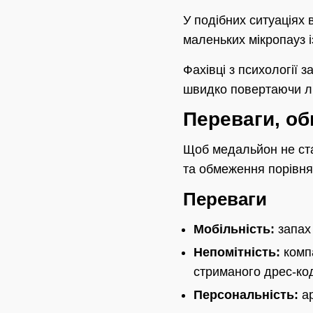
У подібних ситуаціях 
маленьких мікропауз 
Фахівці з психології
швидко повертаючи лю
Переваги, о
Щоб медальйон не ста
та обмеження порівня
Переваги
Мобільність:
запах 
Непомітність:
компа
стриманого дрес-код
Персональність:
ар