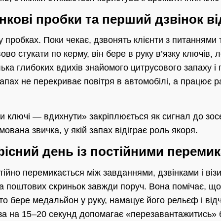
анкові пробки та перший дзвінок ві
у пробках. Поки чекає, дзвонять клієнти з питаннями 
ово стукати по керму, він бере в руку в’язку ключів, 
ька глибоких вдихів знайомого цитрусового запаху і
апах не перекриває повітря в автомобілі, а працює 
ти ключі — вдихнути» закріплюється як сигнал до зо
мована звичка, у якій запах відіграє роль якоря.
фісний день із постійними переми
йно перемикається між завданнями, дзвінками і візи
 та поштових скриньок завжди поруч. Вона помічає, щ
о бере медальйон у руку, намацує його рельєф і від
за на 15–20 секунд допомагає «перезавантажитись» б