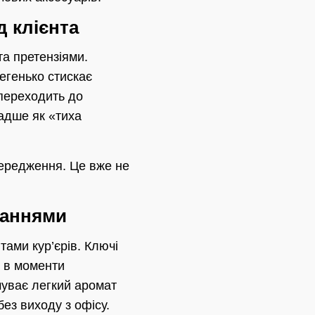
д клієнта
та претензіями.
легенько стискає
 переходить до
радше як «тиха
середження. Це вже не
каннями
тами кур’єрів. Ключі
о в моменти
чуває легкий аромат
ез виходу з офісу.