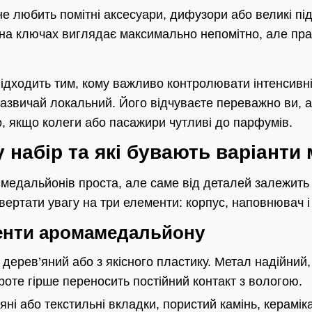
 не любить помітні аксесуари, дифузори або великі пі
на ключах виглядає максимально непомітно, але пра
ідходить тим, кому важливо контролювати інтенсивні
зазвичай локальний. Його відчуваєте переважно ви, а
о, якщо колеги або пасажири чутливі до парфумів.
 набір та які бувають варіанти
і медальйонів проста, але саме від деталей залежить
вертати увагу на три елементи: корпус, наповнювач і 
енти аромамедальйону
дерев’яний або з якісного пластику. Метал надійний
роте гірше переносить постійний контакт з вологою.
яні або текстильні вкладки, пористий камінь, керамік