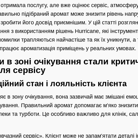
отримала послугу, але вже оцінює сервіс, атмосферу
авильно підібраний аромат може знизити рівень напр
 зробити його досвід приємнішим. У цій статті розгля
ання з використанням рішень Hurricane, які інструмен
 помилки трапляються найчастіше та як їх уникнути, а
 працює ароматизація приміщень у реальних умовах.
 в зоні очікування стали крити
ля сервісу
ійний стан і лояльність клієнта
є в зону очікування, вона зазвичай має змішані емоц
тування. Правильний аромат допомагає м’яко знизити 
пеки та турботи. Це особливо важливо для клінік, сало
чазний сервіс». Клієнт може не запам’ятати деталі і