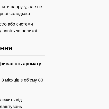
шити напругу, але не
рної солодкості.
ctro або системи
 навіть за великої
ання
Тривалість аромату
 3 місяців з об’єму 80
л
лежить від
лаштувань