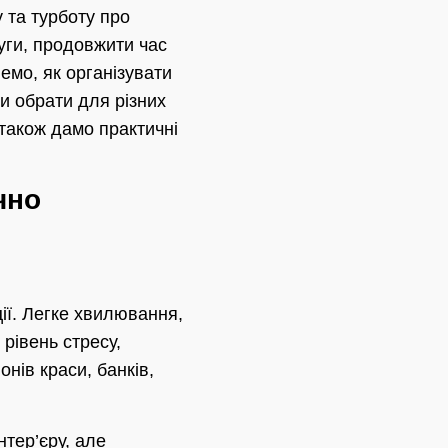
 та турботу про
уги, продовжити час
немо, як організувати
ти обрати для різних
 також дамо практичні
чно
ії. Легке хвилювання,
рівень стресу,
нів краси, банків,
нтер’єру, але