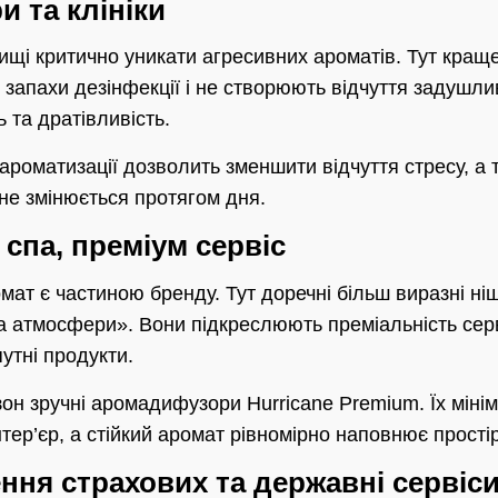
и та клініки
щі критично уникати агресивних ароматів. Тут краще 
 запахи дезінфекції і не створюють відчуття задушл
 та дратівливість.
ароматизації дозволить зменшити відчуття стресу, а 
не змінюється протягом дня.
 спа, преміум сервіс
мат є частиною бренду. Тут доречні більш виразні ніше
 атмосфери». Вони підкреслюють преміальність сер
утні продукти.
он зручні аромадифузори Hurricane Premium. Їх міні
нтер’єр, а стійкий аромат рівномірно наповнює простір
ення страхових та державні сервіс