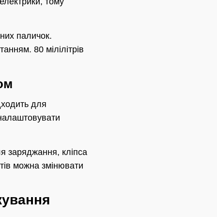
електрики, тому
них паличок.
танням. 80 мілілітрів
ом
дходить для
 налаштовувати
ля заряджання, кліпса
тів можна змінювати
ікування