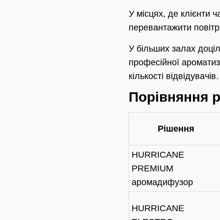
У місцях, де клієнти 
перевантажити повітря
У більших залах доці
професійної ароматиза
кількості відвідувачів.
Порівняння р
Рішення
HURRICANE
PREMIUM
аромадифузор
HURRICANE