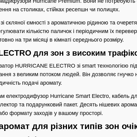
мадифузори Hurricane Premium. Вони не потребують 
ення на столиках, стійках ресепшн чи полицях.
зі скляної ємності з ароматичною рідиною та очеретя
егулювати кількістю паличок і періодичним їх перевер
овно на три місяці в кімнаті середнього розміру.
ECTRO для зон з високим трафік
затор HURRICANE ELECTRO зі smart технологією пі
вання з великим потоком людей. Він дозволяє гнучко
одичність подачі аромату.
м електродифузор Hurricane Smart Electro, кабель д
лектор та подарунковий пакет. Десять нішевих арома
 або формату заходів у вашому просторі.
 аромат для різних типів зон оч