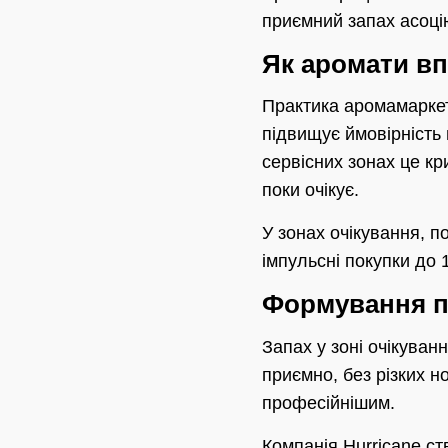
приємний запах асоці
Як аромати вп
Практика аромамаркет
підвищує ймовірність п
сервісних зонах це кр
поки очікує.
У зонах очікування, 
імпульсні покупки до 1
Формування п
Запах у зоні очікуван
приємно, без різких н
професійнішим.
Компанія Hurricane с