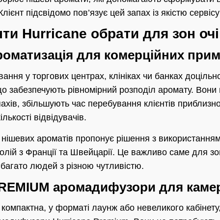
лієнт підсвідомо пов’язує цей запах із якістю сервісу
нти Hurricane обрати для зон оч
роматизація для комерційних при
вання у торгових центрах, клініках чи банках доціль
о забезпечують рівномірний розподіл аромату. Вони 
хів, збільшують час перебування клієнтів приблизно 
лькості відвідувачів.
к нішевих ароматів пропонує рішення з використання
лій з Франції та Швейцарії. Це важливо саме для зо
багато людей з різною чутливістю.
EMIUM аромадифузори для камер
 компактна, у форматі лаунж або невеликого кабінет