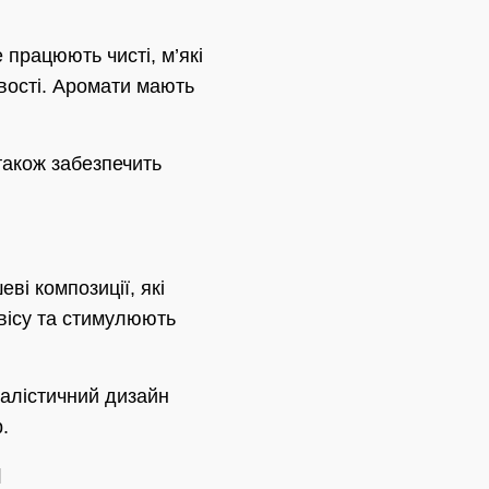
працюють чисті, м’які
ивості. Аромати мають
також забезпечить
ві композиції, які
вісу та стимулюють
малістичний дизайн
.
и