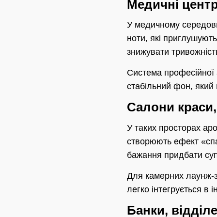
Медичні центр
У медичному середови
ноти, які приглушують
знижувати тривожність
Система професійної 
стабільний фон, який 
Салони краси,
У таких просторах аро
створюють ефект «спа
бажання придбати суп
Для камерних лаунж-з
легко інтегрується в і
Банки, відділ