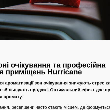
оні очікування та професійна
я приміщень Hurricane
ля ароматизації зон очікування знижують стрес к
та збільшують продажі. Оптимальний ефект дає п
я аромату.
ування, ресепшени часто стають місцем, де формуєть