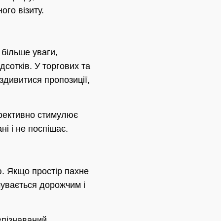
го візиту.
більше уваги,
дсотків. У торгових та
здивитися пропозиції,
ефективно стимулює
ні і не поспішає.
ю. Якщо простір пахне
чувається дорожчим і
впізнаваний