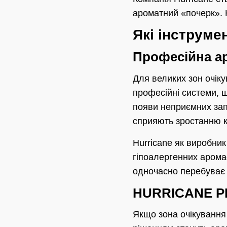
ароматний «почерк». К
Які інструме
Професійна а
Для великих зон очіку
професійні системи, щ
появи неприємних запа
сприяють зростанню кі
Hurricane як виробни
гіпоалергенних аромао
одночасно перебуває 
HURRICANE PR
Якщо зона очікування