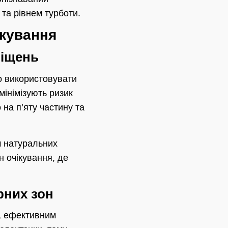
 та рівнем турботи.
ікування
міщень
но використовувати
мінімізують ризик
на п’яту частину та
м натуральних
н очікування, де
них зон
у, ефективним