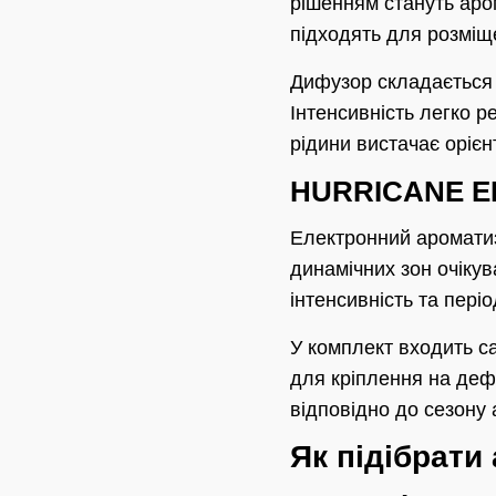
рішенням стануть аро
підходять для розміщ
Дифузор складається 
Інтенсивність легко р
рідини вистачає орієнт
HURRICANE EL
Електронний аромати
динамічних зон очіку
інтенсивність та пері
У комплект входить са
для кріплення на деф
відповідно до сезону
Як підібрати