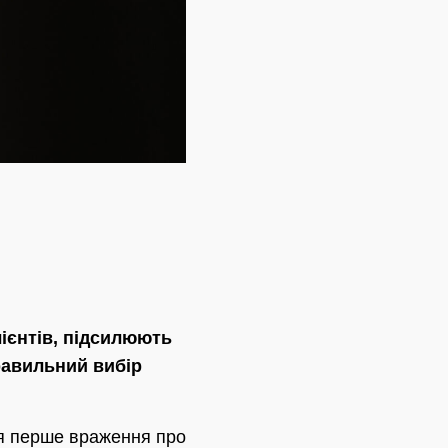
лієнтів, підсилюють
равильний вибір
ся перше враження про