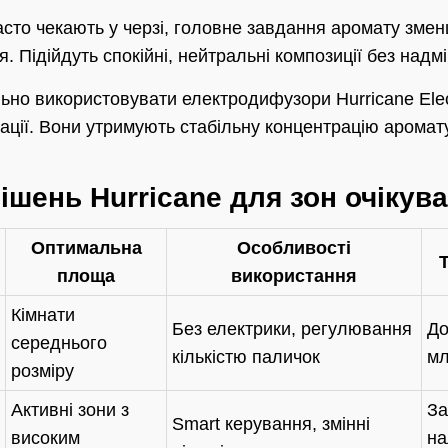
часто чекають у черзі, головне завдання аромату змен
. Підійдуть спокійні, нейтральні композиції без надмі
льно використовувати електродифузори Hurricane Ele
ції. Вони утримують стабільну концентрацію аромату
ішень Hurricane для зон очікув
Оптимальна
Особливості
площа
використання
Кімнати
Без електрики, регулювання
До
середнього
кількістю паличок
м
розміру
Активні зони з
За
Smart керування, змінні
високим
на