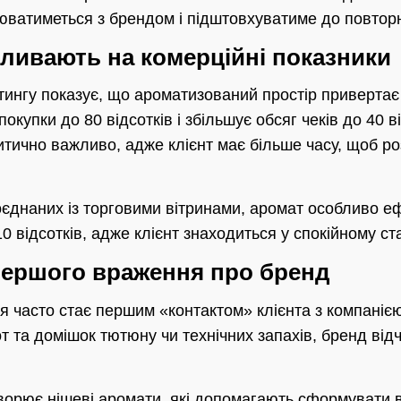
юватиметься з брендом і підштовхуватиме до повторно
ливають на комерційні показники
ингу показує, що ароматизований простір привертає 
окупки до 80 відсотків і збільшує обсяг чеків до 40 ві
итично важливо, адже клієнт має більше часу, щоб ро
поєднаних із торговими вітринами, аромат особливо 
0 відсотків, адже клієнт знаходиться у спокійному ста
ершого враження про бренд
ня часто стає першим «контактом» клієнта з компаніє
от та домішок тютюну чи технічних запахів, бренд від
творює нішеві аромати, які допомагають сформувати 