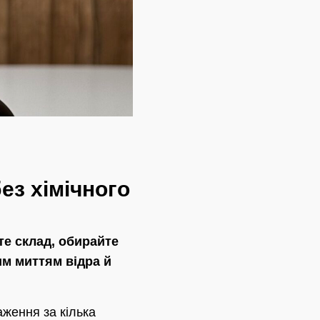
ез хімічного
те склад, обирайте
им миттям відра й
аження за кілька