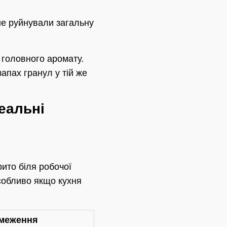
не руйнували загальну
 головного аромату.
апах гранул у тій же
еальні
рито біля робочої
особливо якщо кухня
меження