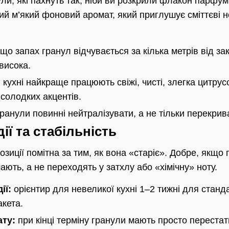
ули, які пахнуть так, ніби ви розкрили флакон парфум
ий м’який фоновий аромат, який приглушує сміттєві н
що запах гранул відчувається за кілька метрів від за
висока.
кухні найкраще працюють свіжі, чисті, злегка цитрусо
солодких акцентів.
ранули повинні нейтралізувати, а не тільки перекрива
дії та стабільність
озиції помітна за тим, як вона «старіє». Добре, якщо 
ють, а не переходять у затхлу або «хімічну» ноту.
ії:
орієнтир для невеликої кухні 1–2 тижні для станд
акета.
ату:
при кінці терміну гранули мають просто перестат