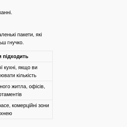
анні.
ленькі пакети, які
ьш гнучко.
и підходить
 кухні, якщо ви
ювати кількість
ого житла, офісів,
ртаментів
pace, комерційні зони
ухнею