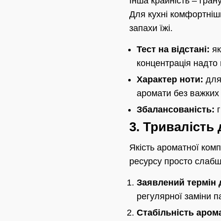
Інша крайність – гран
Для кухні комфортніш
запахи їжі.
Тест на відстані:
як
концентрація надто 
Характер ноти:
для 
аромати без важких 
Збалансованість:
г
3. Тривалість 
Якість ароматної комп
ресурсу просто слабша
Заявлений термін д
регулярної заміни п
Стабільність аром