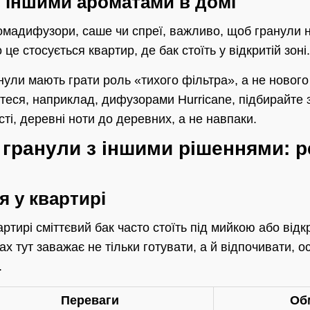
 з іншими ароматами в домі
мадифузори, саше чи спреї, важливо, щоб гранули 
е стосується квартир, де бак стоїть у відкритій зоні.
нули мають грати роль «тихого фільтра», а не нового
еся, наприклад, дифузорами Hurricane, підбирайте з
ості, деревні ноти до деревних, а не навпаки.
 гранули з іншими рішеннями: р
 у квартирі
артирі сміттєвий бак часто стоїть під мийкою або відк
х тут заважає не тільки готувати, а й відпочивати, 
.
Переваги
Об