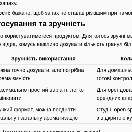
запаху.
сті:
бажано, щоб запах не ставав різкішим при намок
тосування та зручність
но користуватиметеся продуктом. Для когось зручні ма
 відра, комусь важливо дозувати кількість гранул біл
Зручність використання
Кол
жна точно дозувати, але потрібна
Для домашньої
рема ємність
готові контрол
ксимально простий варіант, легко
Для орендован
мінювати
орендних апа
учкий формат, можна поєднати
Студії, open s
кальну і загальну ароматизацію
з відкритою к