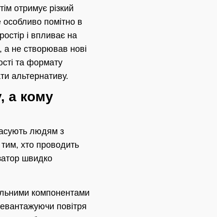
тім отримує різкий
е особливо помітно в
ростір і впливає на
, а не створював нові
ості та формату
ати альтернативу.
, а кому
пасують людям з
 тим, хто проводить
изатор швидко
ральними компонентами
ревантажуючи повітря