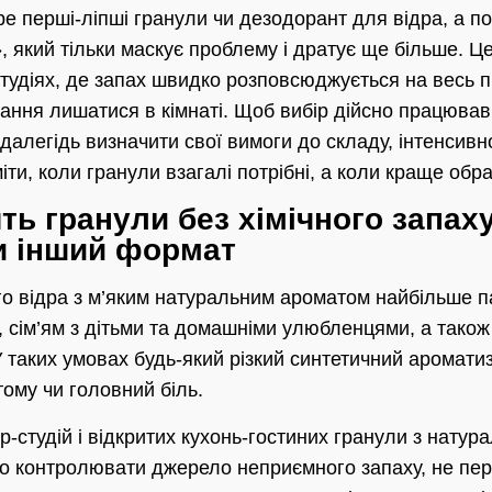
ре перші-ліпші гранули чи дезодорант для відра, а по
 який тільки маскує проблему і дратує ще більше. Ц
тудіях, де запах швидко розповсюджується на весь п
жання лишатися в кімнаті. Щоб вибір дійсно працював
здалегідь визначити свої вимоги до складу, інтенсивн
міти, коли гранули взагалі потрібні, а коли краще обр
ть гранули без хімічного запаху
и інший формат
го відра з м’яким натуральним ароматом найбільше 
, сім’ям з дітьми та домашніми улюбленцями, а також
 У таких умовах будь-який різкий синтетичний аромат
ому чи головний біль.
р-студій і відкритих кухонь-гостиних гранули з нату
о контролювати джерело неприємного запаху, не пе