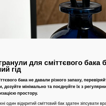
гранули для сміттєвого бака б
ий гід
ттєвого бака не давали різкого запаху, перевіряй
и, дозуйте мінімально та поєднуйте їх з регулярн
зацією простору.
ухні один відкритий сміттєвий бак здатен зіпсувати вр