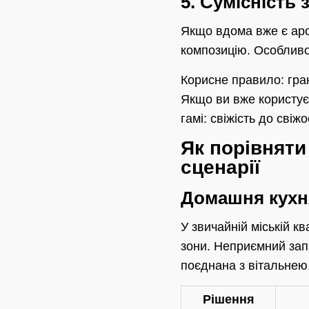
5. Сумісність
Якщо вдома вже є аро
композицію. Особливо ц
Корисне правило: гра
Якщо ви вже користуєт
гамі: свіжість до свіж
Як порівняти
сценарії
Домашня кухня
У звичайній міській кв
зони. Неприємний запа
поєднана з вітальнею
Рішення