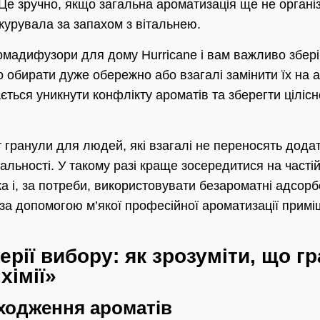
 Це зручно, якщо загальна ароматизація ще не органі
курувала за запахом з вітальнею.
мадифузори для дому Hurricane і вам важливо збері
о обирати дуже обережно або взагалі замінити їх на 
ається уникнути конфлікту ароматів та зберегти ціліс
 гранули для людей, які взагалі не переносять додат
альності. У такому разі краще зосередитися на частій 
а і, за потреби, використовувати безароматні адсорб
за допомогою м’якої професійної ароматизації примі
ерії вибору: як зрозуміти, що г
хімії»
оходження ароматів