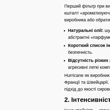
Перший фільтр при ви
кшталт «ароматизуюча
виробника або обрати 
Натуральні олії:
шук
абстрактні «парфум
Короткий список ін
безпечність.
Відсутність різких
агресивні леткі ком
Hurricane як виробни
Франції та Швейцарії.
підхід до якості сиров
2. Інтенсивніс