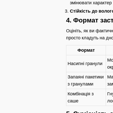
змінювати характер 
Стійкість до волого
4. Формат зас
Оцініть, як ви фактич
просто кладуть на дно
Формат
Мо
Насипні гранули
ок
Запаяні пакетики
Ма
з гранулами
за
Комбінація з
Гн
саше
ло