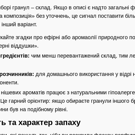
борі гранул – склад. Якщо в описі є надто загальні
 композиція» без уточнень, це сигнал поставити біл
інший варіант.
айте згадки про ефірні або аромаолії природного п
ерні віддушки».
гредієнтів:
чим менш перевантажений склад, тим ле
 розчинників:
для домашнього використання у відрі н
поненти.
к нішевих ароматів працює з натуральними гіпоалерг
 Це гарний орієнтир: якщо обираєте гранули іншого б
ини був на подібному рівні.
ть та характер запаху