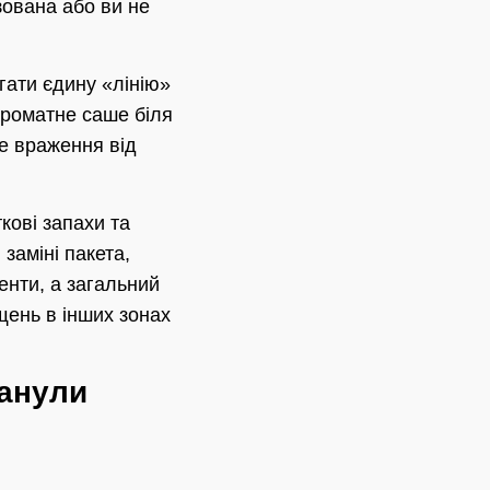
зована або ви не
гати єдину «лінію»
ароматне саше біля
не враження від
кові запахи та
заміні пакета,
енти, а загальний
щень в інших зонах
ранули