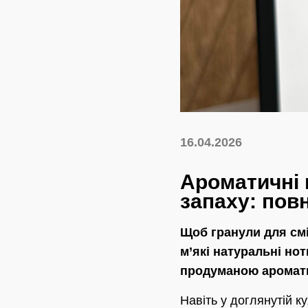
16.04.2026
Ароматичні 
запаху: повн
Щоб гранули для смі
м’які натуральні нот
продуманою аромати
Навіть у доглянутій к