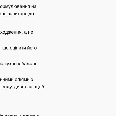
 формулювання на
ьше запитань до
оходження, а не
гше оцінити його
а кухні небажані
енними оліями з
ренду, дивіться, щоб