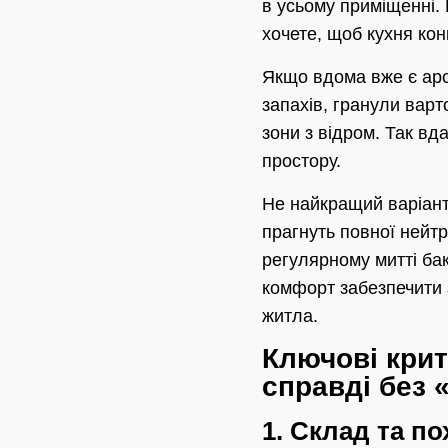
в усьому приміщенні.
хочете, щоб кухня кон
Якщо вдома вже є аро
запахів, гранули варт
зони з відром. Так вд
простору.
Не найкращий варіант
прагнуть повної нейтр
регулярному митті бак
комфорт забезпечити 
житла.
Ключові крит
справді без «
1. Склад та п