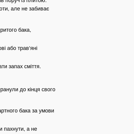
ів поруч із плитою.
оти, але не забиває
критого бака,
ві або трав’яні
ти запах сміття.
гранули до кінця свого
артного бака за умови
и пахнути, а не