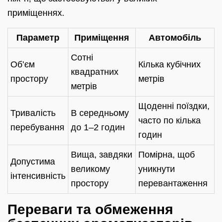
приміщеннях.
Параметр
Приміщення
Автомобіль
Сотні
Об’єм
Кілька кубічних
квадратних
простору
метрів
метрів
Щоденні поїздки,
Тривалість
В середньому
часто по кілька
перебування
до 1–2 годин
годин
Вища, завдяки
Помірна, щоб
Допустима
великому
уникнути
інтенсивність
простору
перевантаження
Переваги та обмеження