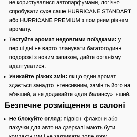
не користувалися автопарфумами, логічно
спробувати сухе саше HURRICANE STANDART
або HURRICANE PREMIUM з помірним рівнем
аромату.
Тестуйте аромат недовгими поїздками:
у
перші дні не варто планувати багатогодинні
подорожі з новим запахом, дайте організму
адаптуватися.
Уникайте різких змін:
якщо один аромат
здається занадто інтенсивним, замініть його на
м’якший, а не додавайте «для балансу» інший.
Безпечне розміщення в салоні
Не блокуйте огляд:
підвісні флакони або
пахучки для авто на дзеркалі мають бути
компактними і не закривати поле зору.