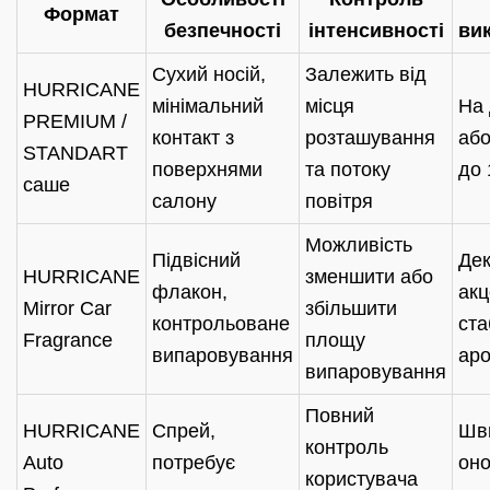
Формат
безпечності
інтенсивності
ви
Сухий носій,
Залежить від
HURRICANE
мінімальний
місця
На
PREMIUM /
контакт з
розташування
або
STANDART
поверхнями
та потоку
до 
саше
салону
повітря
Можливість
Підвісний
Де
HURRICANE
зменшити або
флакон,
акц
Mirror Car
збільшити
контрольоване
ста
Fragrance
площу
випаровування
ар
випаровування
Повний
HURRICANE
Спрей,
Шв
контроль
Auto
потребує
он
користувача