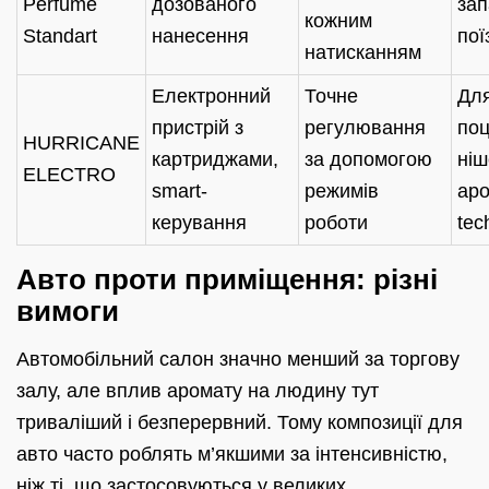
Perfume
дозованого
зап
кожним
Standart
нанесення
пої
натисканням
Електронний
Точне
Дл
пристрій з
регулювання
поц
HURRICANE
картриджами,
за допомогою
ніш
ELECTRO
smart-
режимів
аро
керування
роботи
tec
Авто проти приміщення: різні
вимоги
Автомобільний салон значно менший за торгову
залу, але вплив аромату на людину тут
триваліший і безперервний. Тому композиції для
авто часто роблять м’якшими за інтенсивністю,
ніж ті, що застосовуються у великих