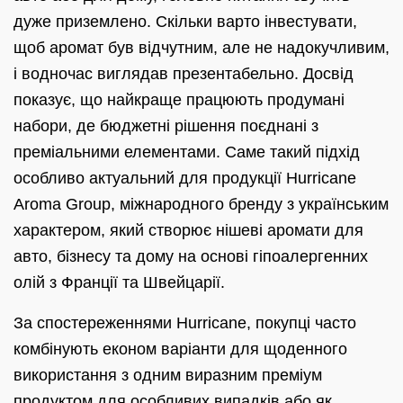
дуже приземлено. Скільки варто інвестувати,
щоб аромат був відчутним, але не надокучливим,
і водночас виглядав презентабельно. Досвід
показує, що найкраще працюють продумані
набори, де бюджетні рішення поєднані з
преміальними елементами. Саме такий підхід
особливо актуальний для продукції Hurricane
Aroma Group, міжнародного бренду з українським
характером, який створює нішеві аромати для
авто, бізнесу та дому на основі гіпоалергенних
олій з Франції та Швейцарії.
За спостереженнями Hurricane, покупці часто
комбінують економ варіанти для щоденного
використання з одним виразним преміум
продуктом для особливих випадків або як