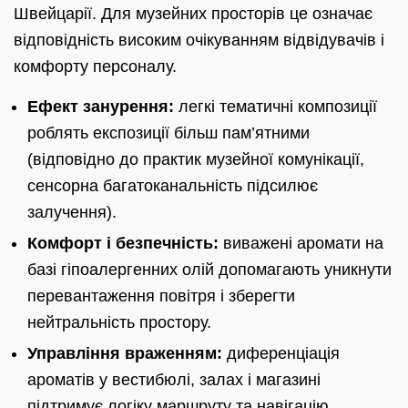
Швейцарії. Для музейних просторів це означає
відповідність високим очікуванням відвідувачів і
комфорту персоналу.
Ефект занурення:
легкі тематичні композиції
роблять експозиції більш пам’ятними
(відповідно до практик музейної комунікації,
сенсорна багатоканальність підсилює
залучення).
Комфорт і безпечність:
виважені аромати на
базі гіпоалергенних олій допомагають уникнути
перевантаження повітря і зберегти
нейтральність простору.
Управління враженням:
диференціація
ароматів у вестибюлі, залах і магазині
підтримує логіку маршруту та навігацію.