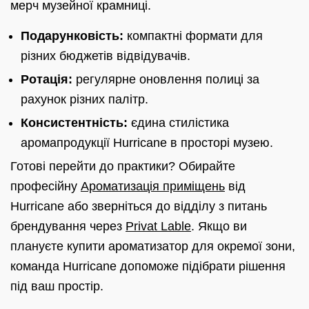
мерч музейної крамниці.
Подарунковість:
компактні формати для
різних бюджетів відвідувачів.
Ротація:
регулярне оновлення полиці за
рахунок різних палітр.
Консистентність:
єдина стилістика
аромапродукції Hurricane в просторі музею.
Готові перейти до практики? Обирайте
професійну
Ароматизація приміщень
від
Hurricane або зверніться до відділу з питань
брендування через
Privat Lable
. Якщо ви
плануєте купити ароматизатор для окремої зони,
команда Hurricane допоможе підібрати рішення
під ваш простір.