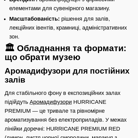
елементами для сувенірного магазину.
Масштабованість:
рішення для залів,
лекційних івентів, крамниці, адміністративних
зон.
🏛️ Обладнання та формати:
що обрати музею
Аромадифузори для постійних
залів
Для стабільного фону в експозиційних залах
підійдуть
Аромадифузори
HURRICANE
PREMIUM — це тривале та рівномірне
ароматизування без електроприладів. У межах
лінійки доречні: HURRICANE PREMIUM RED
(лимон, листя чорної смородини, маракуя з