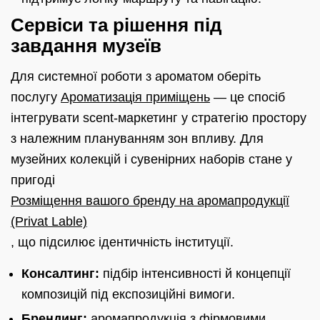
Сервіси та рішення під
завдання музеїв
Для системної роботи з ароматом оберіть
послугу
Ароматизація приміщень
— це спосіб
інтегрувати scent-маркетинг у стратегію простору
з належним плануванням зон впливу. Для
музейних колекцій і сувенірних наборів стане у
пригоді
Розміщення вашого бренду на аромапродукції
(Privat Lable)
, що підсилює ідентичність інституції.
Консалтинг:
підбір інтенсивності й концепції
композицій під експозиційні вимоги.
Брендинг:
аромапродукція з фірмовими