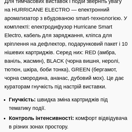
Для тимчасових виставок і подій зверніть увагу
на HURRICANE ELECTRO — електронний
ароматизатор з вбудованою smart-технологією. У
комплекті: електродифузор Hurricane Smart
Electro, кабель для заряджання, кліпса для
кріплення на дефлектор, подарунковий пакет і 10
нішевих картриджів. Серед них: RED (амбра,
ваніль, жасмин), BLACK (чорна вишня, неролі,
тютюн, шкіра, боби тонка), GREEN (бергамот,
чорна смородина, ананас, дубовий мох). Це дає
кураторам гнучкість під настрій виставки.
Гнучкість:
швидка зміна картриджів під
тематику події.
Контроль інтенсивності:
комфорт відвідувача
в різних зонах простору.