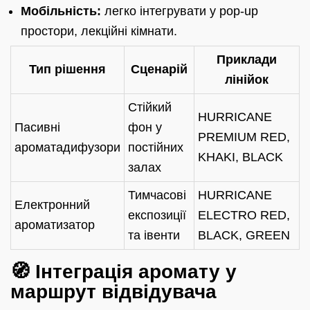
Мобільність:
легко інтегрувати у pop-up
простори, лекційні кімнати.
Приклади
Тип рішення
Сценарій
лінійок
Стійкий
HURRICANE
Пасивні
фон у
PREMIUM RED,
ароматадифузори
постійних
KHAKI, BLACK
залах
Тимчасові
HURRICANE
Електронний
експозиції
ELECTRO RED,
ароматизатор
та івенти
BLACK, GREEN
🧭 Інтеграція аромату у
маршрут відвідувача