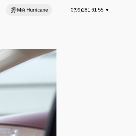
Мій Hurricane
0(99)281 61 55
▼