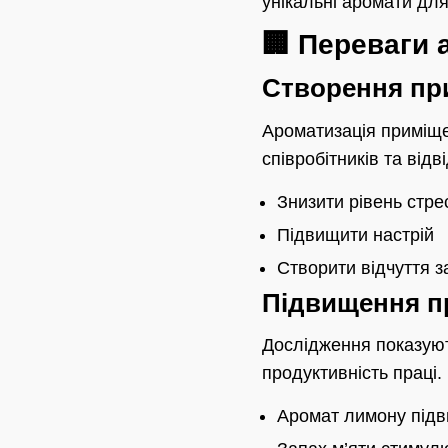
унікальні аромати для
🏢 Переваги 
Створення пр
Ароматизація приміщ
співробітників та від
Знизити рівень стре
Підвищити настрій
Створити відчуття 
Підвищення п
Дослідження показуют
продуктивність праці.
Аромат лимону підв