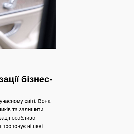
ації бізнес-
часному світі. Вона
ників та залишити
зації особливо
й пропонує нішеві