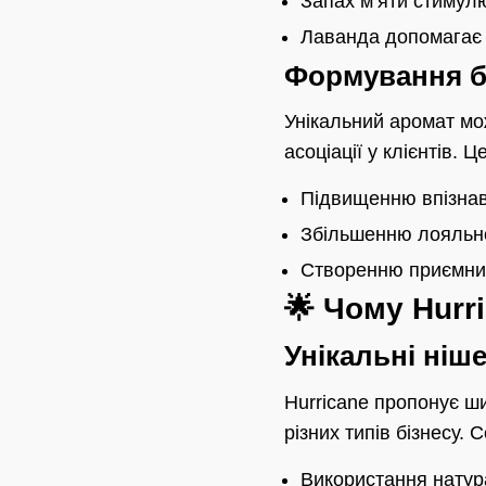
Запах м’яти стимулю
Лаванда допомагає з
Формування бр
Унікальний аромат мо
асоціації у клієнтів. Ц
Підвищенню впізнав
Збільшенню лояльнос
Створенню приємних
🌟 Чому Hurr
Унікальні ніш
Hurricane пропонує ш
різних типів бізнесу. 
Використання натура