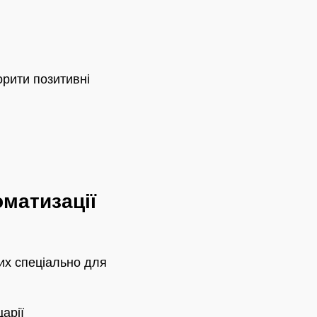
орити позитивні
оматизації
их спеціально для
арії