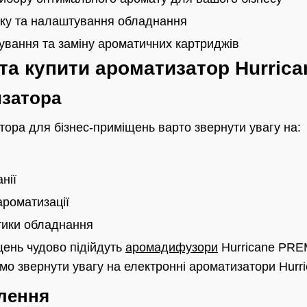
ку та налаштування обладнання
ування та заміну ароматичних картриджів
 та купити ароматизатор Hurrica
изатора
тора для бізнес-приміщень варто звернути увагу на:
нії
ароматизації
стики обладнання
ень чудово підійдуть
аромадифузори
Hurricane PRE
мо звернути увагу на електронні ароматизатори Hur
лення