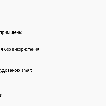
 приміщень:
я без використання
удованою smart-
и: