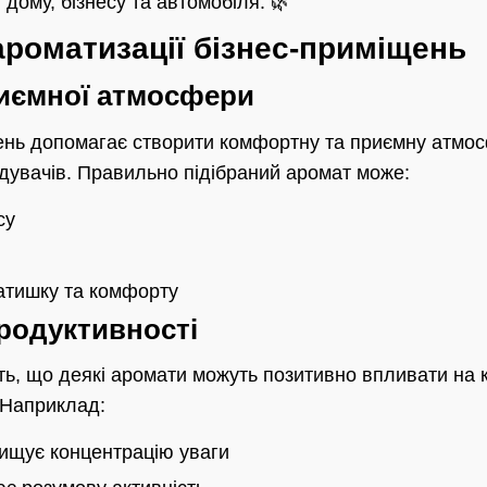
 дому, бізнесу та автомобіля. 🌿
ароматизації бізнес-приміщень
иємної атмосфери
ень допомагає створити комфортну та приємну атмо
відувачів. Правильно підібраний аромат може:
су
затишку та комфорту
родуктивності
ь, що деякі аромати можуть позитивно впливати на ко
 Наприклад:
ищує концентрацію уваги