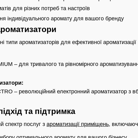
матів для різних потреб та настроїв
ня індивідуального аромату для вашого бренду
ароматизатори
зні типи ароматизаторів для ефективної ароматизації
M – для тривалого та рівномірного ароматизуванн
изатори:
O – революційний електронний ароматизатор з вб
ідхід та підтримка
ий спектр послуг з
ароматизації приміщень
, включаюч
вибору оптимального аромату для вашого бізнесу