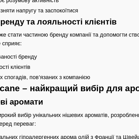
є розумову активність
няти напругу та заспокоїтися
енду та лояльності клієнтів
же стати частиною бренду компанії та допомогти ств
е сприяє:
аності бренду
ті клієнтів
 спогадів, пов’язаних з компанією
icane – найкращий вибір для ар
еві аромати
ирокий вибір унікальних нішевих ароматів, розроблен
Серед переваг:
льних гіпоалергенних арома олій з Франції та Швейц