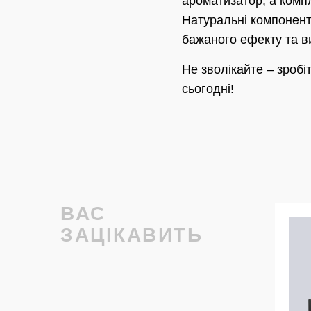
ароматизатор, а комп
Натуральні компонент
бажаного ефекту та ви
Не зволікайте – зроб
сьогодні!
ВАС
ЗАЦІКАВИТЬ