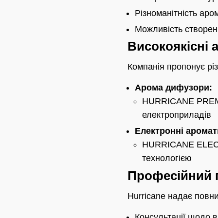
Різноманітність аро
Можливість створен
Високоякісні 
Компанія пропонує рі
Арома дифузори:
HURRICANE PREMIU
електроприладів
Електронні аромат
HURRICANE ELECTR
технологією
Професійний п
Hurricane надає повн
Консультації щодо 