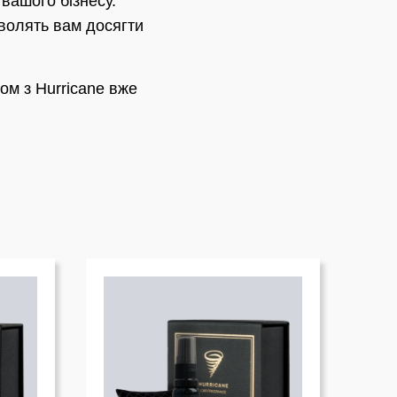
вашого бізнесу.
зволять вам досягти
ом з Hurricane вже