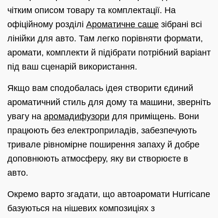
чітким описом товару та комплектації. На
офіційному розділі
Ароматичне саше
зібрані всі
лінійки для авто. Там легко порівняти формати,
аромати, комплекти й підібрати потрібний варіант
під ваш сценарій використання.
Якщо вам сподобалась ідея створити єдиний
ароматичний стиль для дому та машини, зверніть
увагу на
аромадифузори
для приміщень. Вони
працюють без електроприладів, забезпечують
тривале рівномірне поширення запаху й добре
доповнюють атмосферу, яку ви створюєте в
авто.
Окремо варто згадати, що автоаромати Hurricane
базуються на нішевих композиціях з