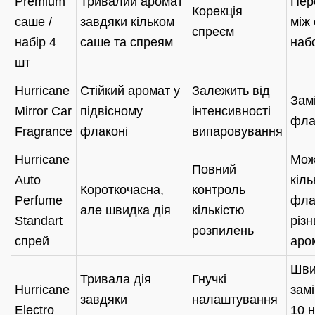
Premium
Тривалий аромат
Пер
Корекція
саше /
завдяки кільком
між
спреєм
набір 4
саше та спреям
наб
шт
Hurricane
Стійкий аромат у
Залежить від
Зам
Mirror Car
підвісному
інтенсивності
фла
Fragrance
флаконі
випаровування
Hurricane
Мож
Повний
Auto
кіль
Короткочасна,
контроль
Perfume
фла
але швидка дія
кількістю
Standart
різ
розпилень
спрей
аро
Шви
Тривала дія
Гнучкі
Hurricane
зам
завдяки
налаштування
Electro
10 