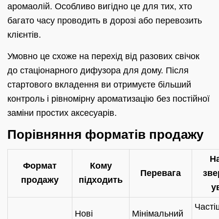
аромаолій. Особливо вигідно це для тих, хто
багато часу проводить в дорозі або перевозить
клієнтів.
Умовно це схоже на перехід від разових свічок
до стаціонарного дифузора для дому. Після
стартового вкладення ви отримуєте більший
контроль і рівномірну ароматизацію без постійної
заміни простих аксесуарів.
Порівняння форматів продажу
Н
Формат
Кому
Перевага
зве
продажу
підходить
у
Часті
Нові
Мінімальний