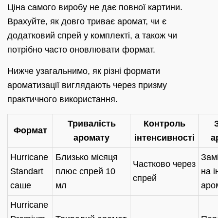
Ціна самого виробу не дає повної картини.
Врахуйте, як довго триває аромат, чи є
додатковий спрей у комплекті, а також чи
потрібно часто оновлювати формат.
Нижче узагальнимо, як різні формати
ароматизації виглядають через призму
практичного використання.
Тривалість
Контроль
Формат
аромату
інтенсивності
а
Hurricane
Близько місяця
Зам
Частково через
Standart
плюс спрей 10
на 
спрей
саше
мл
аро
Hurricane