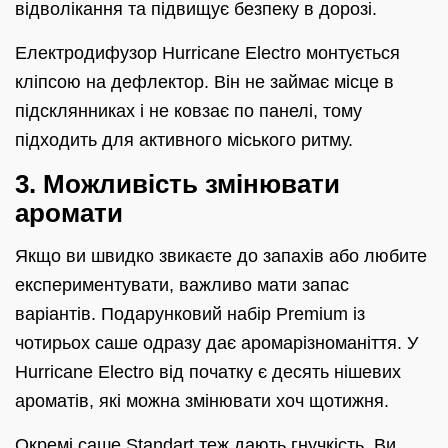
відволікання та підвищує безпеку в дорозі.
Електродифузор Hurricane Electro монтується
кліпсою на дефлектор. Він не займає місце в
підсклянниках і не ковзає по панелі, тому
підходить для активного міського ритму.
3. Можливість змінювати
аромати
Якщо ви швидко звикаєте до запахів або любите
експериментувати, важливо мати запас
варіантів. Подарунковий набір Premium із
чотирьох саше одразу дає аромарізноманіття. У
Hurricane Electro від початку є десять нішевих
ароматів, які можна змінювати хоч щотижня.
Окремі саше Standart теж дають гнучкість. Ви