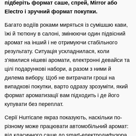
підберіть формат саше, спрей, Mirror або
Electro і зручний формат покупки.
Багато водіїв роками миряться із сумішшю кави,
їжі й тютюну в салоні, змінюючи один підвісний
аромат на інший і не отримуючи стабільного
результату. Ситуація ускладнилася, коли
з’явилися нішеві аромати, електронні девайси та
цілі подарункові набори, а разом з ними й
дилема вибору. Щоб не витрачати гроші на
випадкові покупки, варто одразу зрозуміти, який
формат ароматизації вам підходить і де його
купувати без переплат.
Серії Hurricane якраз показують, наскільки по-
різному може працювати автомобільний аромат:
від класичного саше до smart-електродифузора.