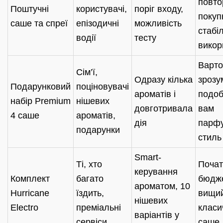
повто
Поштучні
користувачі,
поріг входу,
покуп
саше та спреї
епізодичні
можливість
стабі
водії
тесту
викор
Варто
Сім’ї,
Одразу кілька
зрозум
Подарунковий
поціновувачі
ароматів і
подоб
набір Premium
нішевих
довготривала
вам
4 саше
ароматів,
дія
парф
подарунки
стиль
Smart-
Ті, хто
Почат
керування
Комплект
багато
бюдж
ароматом, 10
Hurricane
їздить,
вищий
нішевих
Electro
преміальні
класи
варіантів у
сервіси
саше