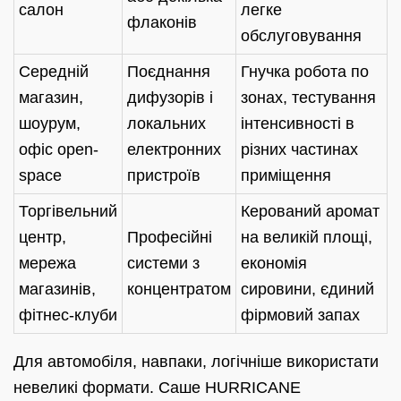
салон
легке
флаконів
обслуговування
Середній
Поєднання
Гнучка робота по
магазин,
дифузорів і
зонах, тестування
шоурум,
локальних
інтенсивності в
офіс open-
електронних
різних частинах
space
пристроїв
приміщення
Торгівельний
Керований аромат
центр,
Професійні
на великій площі,
мережа
системи з
економія
магазинів,
концентратом
сировини, єдиний
фітнес-клуби
фірмовий запах
Для автомобіля, навпаки, логічніше використати
невеликі формати. Саше HURRICANE