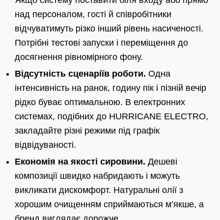
Якщо систему поставити біля входу або прямо
над персоналом, гості й співробітники
відчуватимуть різко інший рівень насиченості.
Потрібні тестові запуски і переміщення до
досягнення рівномірного фону.
Відсутність сценаріїв роботи.
Одна
інтенсивність на ранок, годину пік і пізній вечір
рідко буває оптимальною. В електронних
системах, подібних до HURRICANE ELECTRO,
закладайте різні режими під графік
відвідуваності.
Економія на якості сировини.
Дешеві
композиції швидко набридають і можуть
викликати дискомфорт. Натуральні олії з
хорошим очищенням сприймаються м’якше, а
бренд виглядає дорожче.