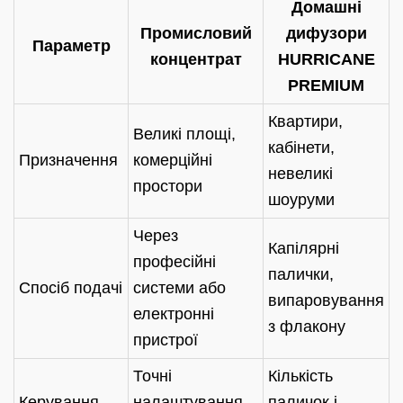
Домашні
Промисловий
дифузори
Параметр
концентрат
HURRICANE
PREMIUM
Квартири,
Великі площі,
кабінети,
Призначення
комерційні
невеликі
простори
шоуруми
Через
Капілярні
професійні
палички,
Спосіб подачі
системи або
випаровування
електронні
з флакону
пристрої
Точні
Кількість
Керування
налаштування
паличок і