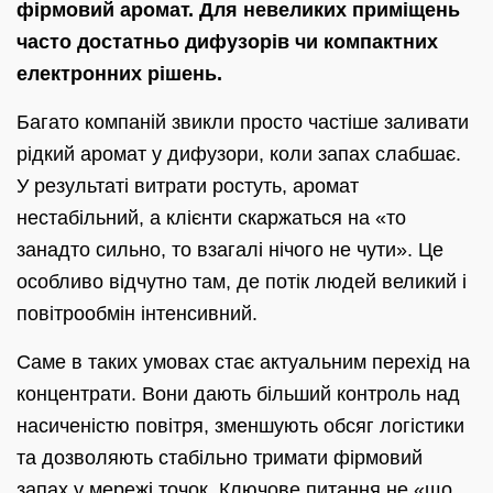
фірмовий аромат. Для невеликих приміщень
часто достатньо дифузорів чи компактних
електронних рішень.
Багато компаній звикли просто частіше заливати
рідкий аромат у дифузори, коли запах слабшає.
У результаті витрати ростуть, аромат
нестабільний, а клієнти скаржаться на «то
занадто сильно, то взагалі нічого не чути». Це
особливо відчутно там, де потік людей великий і
повітрообмін інтенсивний.
Саме в таких умовах стає актуальним перехід на
концентрати. Вони дають більший контроль над
насиченістю повітря, зменшують обсяг логістики
та дозволяють стабільно тримати фірмовий
запах у мережі точок. Ключове питання не «що