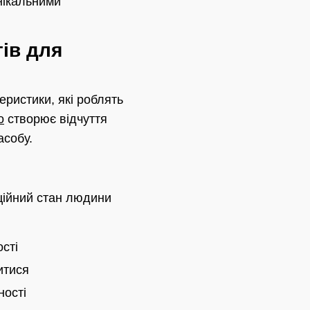
унікальними
ів для
еристики, які роблять
о
створює відчуття
асобу.
ційний стан людини
сті
итися
ності