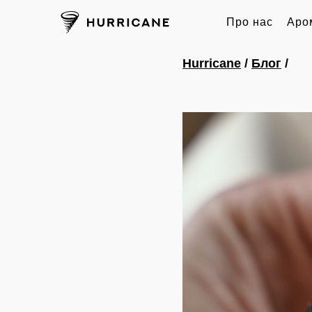
Про нас
Аро
Hurricane
/
Блог
/