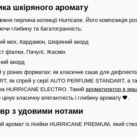
ика шкіряного аромату
жня перлина колекції Hurricane. Його композиція ро
ючи глибину та багатогранність:
й мох, Кардамон, Шкіряний акорд
т фіалки, Пачулі, Жасмін
ний акорд
 у різних форматах: як класичне саше для дефлектор
 як спрей у серії AUTO PERFUME STANDART, а так
ора HURRICANE ELECTRO. Такий
ароматизатор в ма
о цінує класичну елегантність і глибину аромату 🖤.
евр з удовими нотами
ий аромат із лінійки HURRICANE PREMIUM, який ств