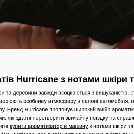
тів Hurricane з нотами шкіри 
ри та деревини завжди асоціюються з вишуканістю, с
творюють особливу атмосферу в салоні автомобіля, 
ру. Бренд Hurricane пропонує широкий вибір ароматиз
и, які здатні перетворити звичайну поїздку на спра
чете
купити ароматизатор в машину
з нотами шкіри та