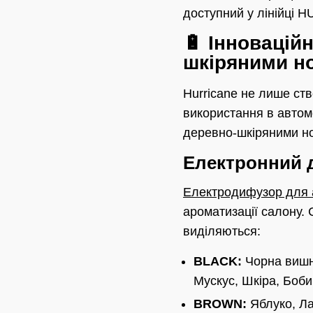
доступний у лінійц
🔋 Інноваційн
шкіряними н
Hurricane не лише ств
використання в автом
деревно-шкіряними н
Електронний
Електродифузор для 
ароматизації салону.
виділяються:
BLACK:
Чорна вишня
Мускус, Шкіра, Боби
BROWN:
Яблуко, Ла