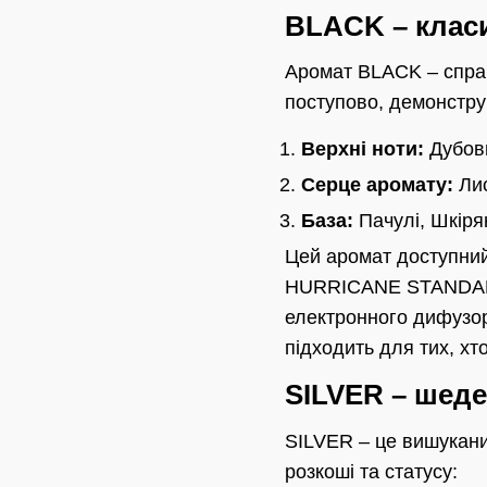
BLACK – клас
Аромат BLACK – справ
поступово, демонстру
Верхні ноти:
Дубови
Серце аромату:
Лис
База:
Пачулі, Шкіря
Цей аромат доступний
HURRICANE STANDART,
електронного дифуз
підходить для тих, хт
SILVER – шед
SILVER – це вишукан
розкоші та статусу: