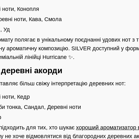
 ноти, Конопля
евні ноти, Кава, Смола
, Уд
омату полягає в унікальному поєднанні удових нот з
у ароматичну композицію. SILVER доступний у форм
іальній лінійці Hurricane ✨.
 деревні акорди
вляє більш свіжу інтерпретацію деревних нот:
 ноти, Кедр
и тонка, Сандал, Деревні ноти
р
підходить для тих, хто шукає
хороший ароматизатор 
ому не хоче відмовлятися від благородних деревних 