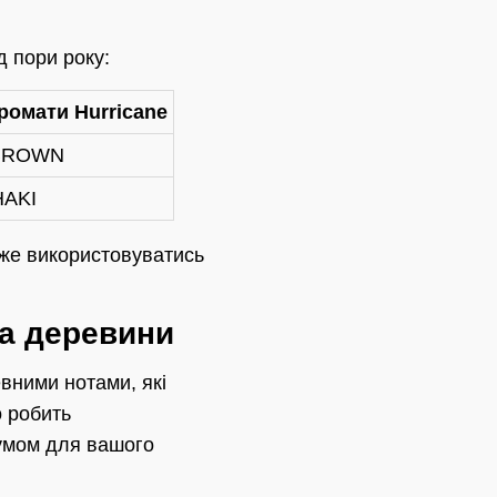
д пори року:
ромати Hurricane
 BROWN
HAKI
же використовуватись
та деревини
евними нотами, які
о робить
фумом для вашого