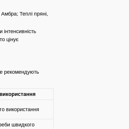
 Амбра; Теплі пряні,
 інтенсивність
то цінує
ne рекомендують
 використання
го використання
реби швидкого