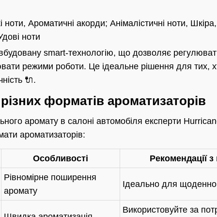
 ноти, Ароматичні акорди; Анімалістичні ноти, Шкіра,
Удові ноти
будовану smart-технологію, що дозволяє регулювати
вати режими роботи. Це ідеальне рішення для тих, х
чність 🔌.
різних форматів ароматизаторів
ьного аромату в салоні автомобіля експерти Hurrica
мати ароматизаторів:
Особливості
Рекомендації з
Рівномірне поширення
Ідеально для щоденно
аромату
Використовуйте за пот
Швидка ароматизація