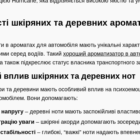
ією Hurricane, яка відрізняється високою якістю та 
ті шкіряних та деревних аромат
ти в ароматах для автомобіля мають унікальні характ
ими серед водіїв. Такий
хороший ароматизатор в авт
а також підкреслює статус власника транспортного з
 вплив шкіряних та деревних нот
ри та деревини мають особливий вплив на психоемо
томобілем. Вони допомагають:
 напругу
– деревні ноти мають заспокійливі властиво
рацію уваги
– шкіряні акорди допомагають зосеред
стабільності
– глибокі, “важкі” ноти надають впевне