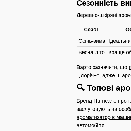
Сезонність в
Деревно-шкіряні аром
Сезон
О
Осінь-зима
Ідеальни
Весна-літо
Краще об
Варто зазначити, що
цілорічно, адже ці аро
🔍 Топові ар
Бренд Hurricane пропо
заслуговують на особл
ароматизатор в маши
автомобіля.