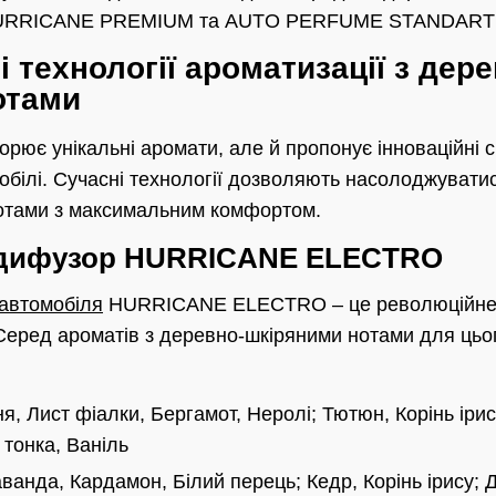
і HURRICANE PREMIUM та AUTO PERFUME STANDART 
і технології ароматизації з дер
отами
орює унікальні аромати, але й пропонує інноваційні с
обілі. Сучасні технології дозволяють насолоджуват
отами з максимальним комфортом.
 дифузор HURRICANE ELECTRO
автомобіля
HURRICANE ELECTRO – це революційне 
 Серед ароматів з деревно-шкіряними нотами для ць
, Лист фіалки, Бергамот, Неролі; Тютюн, Корінь ірис
 тонка, Ваніль
ванда, Кардамон, Білий перець; Кедр, Корінь ірису; Д