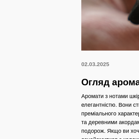
02.03.2025
Огляд арома
Аромати з нотами шкі
елегантністю. Вони с
преміального характе
та деревними акордам
подорож. Якщо ви хо