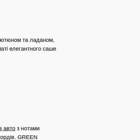
 тютюном та ладаном,
аті елегантного саше
в авто
з нотами
акордів. GREEN