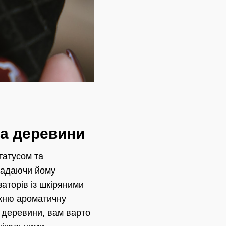
та деревини
татусом та
надаючи йому
аторів із шкіряними
вжню ароматичну
 деревини, вам варто