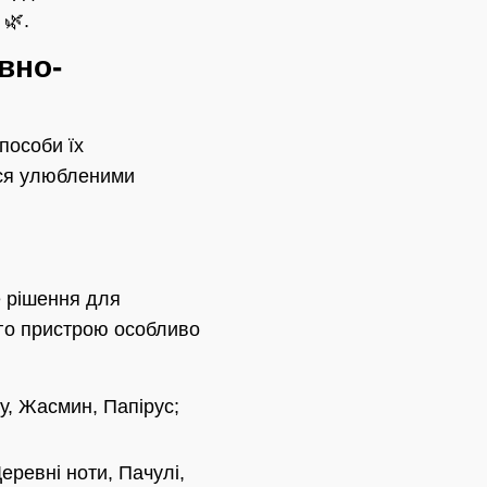
🌿.
евно-
пособи їх
ися улюбленими
рішення для
ого пристрою особливо
у, Жасмин, Папірус;
еревні ноти, Пачулі,