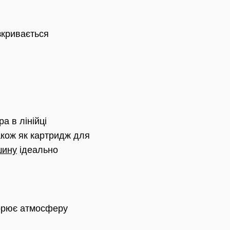
зкривається
а в лінійці
ож як картридж для
шину
ідеально
орює атмосферу