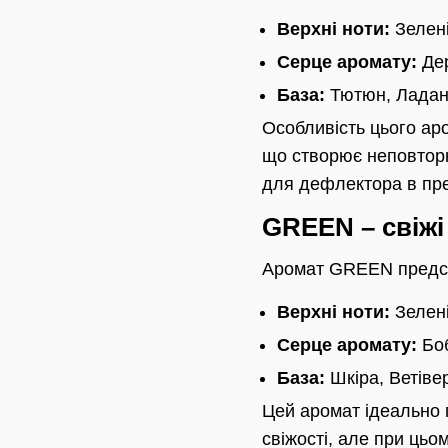
Верхні ноти:
Зелені
Серце аромату:
Дер
База:
Тютюн, Ладан
Особливість цього ар
що створює неповторн
для дефлектора в прем
GREEN – свіжі
Аромат GREEN предста
Верхні ноти:
Зелені
Серце аромату:
Боб
База:
Шкіра, Ветіве
Цей аромат ідеально 
свіжості, але при ць