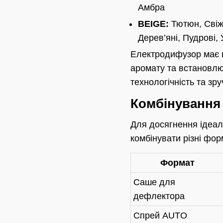
Амбра
BEIGE:
Тютюн, Свіжі
Дерев’яні, Пудрові, 
Електродифузор має в
аромату та встановлю
технологічність та зру
Комбінування 
Для досягнення ідеал
комбінувати різні фор
Формат
Саше для
дефлектора
Спрей AUTO