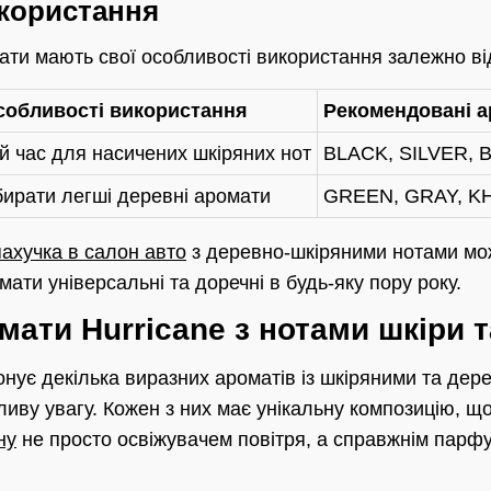
икористання
ати мають свої особливості використання залежно ві
собливості використання
Рекомендовані а
й час для насичених шкіряних нот
BLACK, SILVER,
ирати легші деревні аромати
GREEN, GRAY, K
пахучка в салон авто
з деревно-шкіряними нотами мо
мати універсальні та доречні в будь-яку пору року.
омати Hurricane з нотами шкіри 
нує декілька виразних ароматів із шкіряними та дер
иву увагу. Кожен з них має унікальну композицію, щ
ну
не просто освіжувачем повітря, а справжнім пар