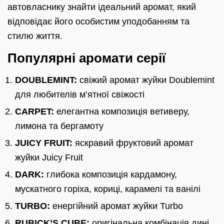
автовласнику знайти ідеальний аромат, який
відповідає його особистим уподобанням та
стилю життя.
Популярні аромати серії
DOUBLEMINT:
свіжий аромат жуйки Doublemint
для любителів м’ятної свіжості
CARPET:
елегантна композиція ветиверу,
лимона та бергамоту
JUICY FRUIT:
яскравий фруктовий аромат
жуйки Juicy Fruit
DARK:
глибока композиція кардамону,
мускатного горіха, кориці, карамелі та ванілі
TURBO:
енергійний аромат жуйки Turbo
RUBICK’S CUBE:
оригінальна комбінація дині,