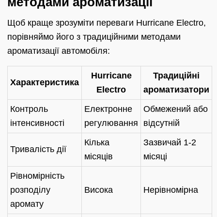
методами ароматизації
Щоб краще зрозуміти переваги Hurricane Electro,
порівняймо його з традиційними методами
ароматизації автомобіля:
Hurricane
Традиційні
Характеристика
Electro
ароматизатори
Контроль
Електронне
Обмежений або
інтенсивності
регулювання
відсутній
Кілька
Зазвичай 1-2
Тривалість дії
місяців
місяці
Рівномірність
розподілу
Висока
Нерівномірна
аромату