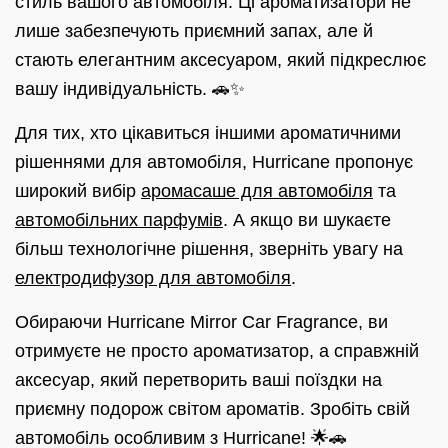
стиль вашого автомобіля. Ці ароматизатори не
лише забезпечують приємний запах, але й
стають елегантним аксесуаром, який підкреслює
вашу індивідуальність. 🚗✨
Для тих, хто цікавиться іншими ароматичними
рішеннями для автомобіля, Hurricane пропонує
широкий вибір
аромасаше для автомобіля
та
автомобільних парфумів
. А якщо ви шукаєте
більш технологічне рішення, зверніть увагу на
електродифузор для автомобіля
.
Обираючи Hurricane Mirror Car Fragrance, ви
отримуєте не просто ароматизатор, а справжній
аксесуар, який перетворить ваші поїздки на
приємну подорож світом ароматів. Зробіть свій
автомобіль особливим з Hurricane! 🌟🚗