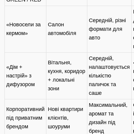
Середній, різні
«Новосели за
Салон
формати для
кермом»
автомобіля
авто
Середній,
Вітальня,
«Дім +
налаштовується
кухня, коридор
настрій» з
кількістю
+ локальні
дифузором
паличок та
зони
саше
Максимальний,
Корпоративний
Нові квартири
аромат та
під приватним
клієнтів,
дизайн під
брендом
шоуруми
бренд