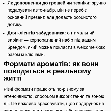
Як доповнення до грошей чи техніки:
зручно
подарувати авто-набір. Він не переб’є
основний презент, але додасть особистого
дотику.
Для клієнтів забудовника:
оптимальний
варіант — корпоративний набір під вашим
брендом, який можна покласти в welcome-бокс
разом із ключами.
Формати ароматів: як вони
поводяться в реальному
житті
Різні формати працюють по-різному за
інтенсивністю, способом використання та зоною
дії. Це важливо враховувати, щоб подарунок не
виявився «занадто сильним» або навпаки, ледь