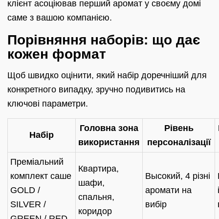
клієнт асоціював перший аромат у своєму домі
саме з вашою компанією.
Порівняння наборів: що дає
кожен формат
Щоб швидко оцінити, який набір доречніший для
конкретного випадку, зручно подивитись на
ключові параметри.
Головна зона
Рівень
Набір
використання
персоналізації
Преміальний
Квартира,
комплект саше
Высокий, 4 різні
шафи,
GOLD /
аромати на
спальня,
SILVER /
вибір
коридор
GREEN / RED