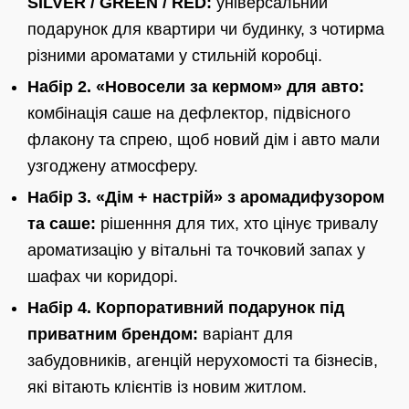
SILVER / GREEN / RED:
універсальний
подарунок для квартири чи будинку, з чотирма
різними ароматами у стильній коробці.
Набір 2. «Новосели за кермом» для авто:
комбінація саше на дефлектор, підвісного
флакону та спрею, щоб новий дім і авто мали
узгоджену атмосферу.
Набір 3. «Дім + настрій» з аромадифузором
та саше:
рішенння для тих, хто цінує тривалу
ароматизацію у вітальні та точковий запах у
шафах чи коридорі.
Набір 4. Корпоративний подарунок під
приватним брендом:
варіант для
забудовників, агенцій нерухомості та бізнесів,
які вітають клієнтів із новим житлом.