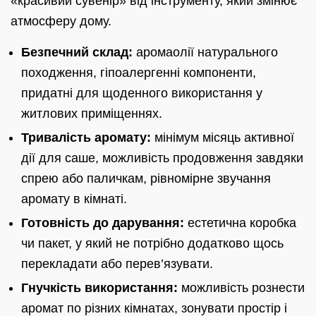
«красивий сувенір» від інструменту, який змінює
атмосферу дому.
Безпечний склад:
аромаолії натурального
походження, гіпоалергенні компоненти,
придатні для щоденного використання у
житлових приміщеннях.
Тривалість аромату:
мінімум місяць активної
дії для саше, можливість продовження завдяки
спрею або паличкам, рівномірне звучання
аромату в кімнаті.
Готовність до дарування:
естетична коробка
чи пакет, у який не потрібно додатково щось
перекладати або перев’язувати.
Гнучкість використання:
можливість рознести
аромат по різних кімнатах, зонувати простір і