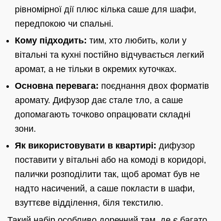
рівномірної дії плюс кілька саше для шафи,
передпокою чи спальні.
Кому підходить:
тим, хто любить, коли у
вітальні та кухні постійно відчувається легкий
аромат, а не тільки в окремих куточках.
Основна перевага:
поєднання двох форматів
аромату. Дифузор дає стале тло, а саше
допомагають точково опрацювати складні
зони.
Як використовувати в квартирі:
дифузор
поставити у вітальні або на комоді в коридорі,
палички розподілити так, щоб аромат був не
надто насичений, а саше покласти в шафи,
взуттєве відділення, біля текстилю.
Такий набір особливо доречний там, де є багато