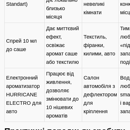
Standart)
невеликі
кон
близько
кімнати
міс
місяця
Дає миттєвий
Тим
ефект,
Текстиль,
люб
Спрей 10 мл
освіжає
фіранки,
«пі
до саше
аромат саше
килими, авто
зап
або текстилю
под
Працює від
Електронний
Салон
Воді
живлення,
ароматизатор
автомобіля з
люб
дозволяє
HURRICANE
дефлектором
sma
змінювати до
ELECTRO для
для
і ва
10 нішевих
авто
кріплення
зап
ароматів