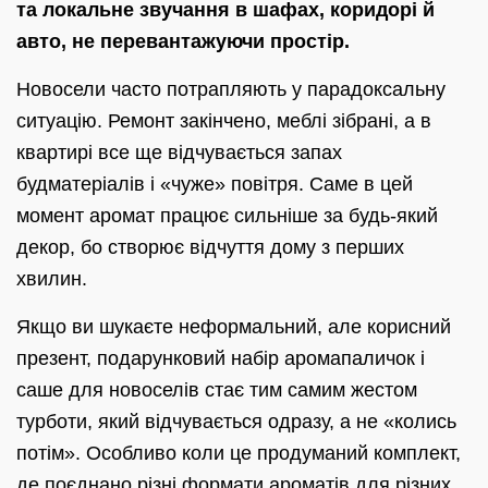
та локальне звучання в шафах, коридорі й
авто, не перевантажуючи простір.
Новосели часто потрапляють у парадоксальну
ситуацію. Ремонт закінчено, меблі зібрані, а в
квартирі все ще відчувається запах
будматеріалів і «чуже» повітря. Саме в цей
момент аромат працює сильніше за будь-який
декор, бо створює відчуття дому з перших
хвилин.
Якщо ви шукаєте неформальний, але корисний
презент, подарунковий набір аромапаличок і
саше для новоселів стає тим самим жестом
турботи, який відчувається одразу, а не «колись
потім». Особливо коли це продуманий комплект,
де поєднано різні формати ароматів для різних