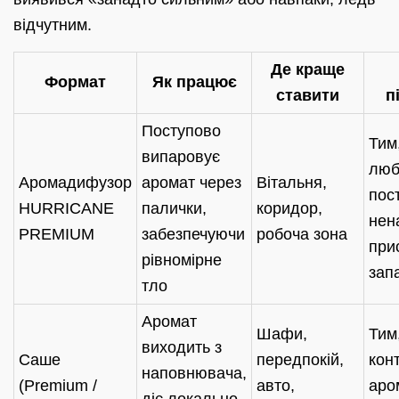
відчутним.
Де краще
Формат
Як працює
ставити
п
Поступово
Тим
випаровує
люб
Аромадифузор
аромат через
Вітальня,
пост
HURRICANE
палички,
коридор,
нен
PREMIUM
забезпечуючи
робоча зона
при
рівномірне
зап
тло
Аромат
Шафи,
Тим
виходить з
Саше
передпокій,
кон
наповнювача,
(Premium /
авто,
аро
діє локально