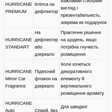
важливий стильний
HURRICANE
Кліпса на
вигляд і
PREMIUM
дефлектор
презентабельність,
зокрема як подарунок
На
Практичне рішення
HURRICANE
дефлектор
на щодень, якщо
STANDART
або
потрібна гнучкість
дзеркало
розміщення
Коли хочеться
HURRICANE
Підвісний
декоративного
Mirror Car
флакон на
елементу й
Fragrance
дзеркало
вертикального
розміщення аромату
HURRICANE
Для швидкої
Auto
Спрей, без