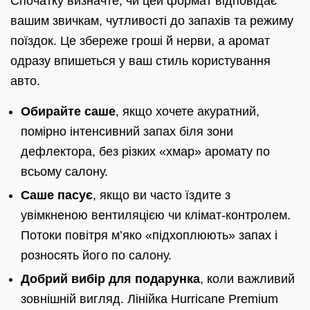
Спочатку визначте, чи цей формат відповідає
вашим звичкам, чутливості до запахів та режиму
поїздок. Це збереже гроші й нерви, а аромат
одразу впишеться у ваш стиль користування
авто.
Обирайте саше
, якщо хочете акуратний,
помірно інтенсивний запах біля зони
дефлектора, без різких «хмар» аромату по
всьому салону.
Саше пасує
, якщо ви часто їздите з
увімкненою вентиляцією чи клімат-контролем.
Потоки повітря м’яко «підхоплюють» запах і
розносять його по салону.
Добрий вибір для подарунка
, коли важливий
зовнішній вигляд. Лінійка Hurricane Premium