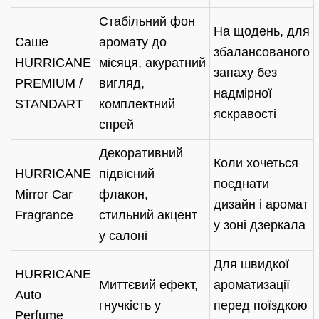
Стабільний фон
На щодень, для
Саше
аромату до
збалансованого
HURRICANE
місяця, акуратний
запаху без
PREMIUM /
вигляд,
надмірної
STANDART
комплектний
яскравості
спрей
Декоративний
Коли хочеться
HURRICANE
підвісний
поєднати
Mirror Car
флакон,
дизайн і аромат
Fragrance
стильний акцент
у зоні дзеркала
у салоні
Для швидкої
HURRICANE
Миттєвий ефект,
ароматизації
Auto
гнучкість у
перед поїздкою
Perfume