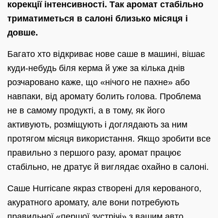
корекції інтенсивності. Так аромат стабільно
триматиметься в салоні близько місяця і
довше.
Багато хто відкриває нове саше в машині, вішає
куди-небудь біля керма й уже за кілька днів
розчаровано каже, що «нічого не пахне» або
навпаки, від аромату болить голова. Проблема
не в самому продукті, а в тому, як його
активують, розміщують і доглядають за ним
протягом місяця використання. Якщо зробити все
правильно з першого разу, аромат працює
стабільно, не дратує й виглядає охайно в салоні.
Саше Hurricane якраз створені для керованого,
акуратного аромату, але вони потребують
правильної «першої зустрічі» з вашим авто.