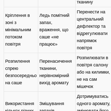
тканину
Перенести на
Кріплення в
Ледь помітний
центральний
зоні з
запах,
дефлектор та
мінімальним
враження, що
відрегулювати
потоком
саше «не
напрямок
повітря
працює»
повітря
Розпилювати в
Розпилення
Перенасичення
повітря салону
спрею
тканини,
або на килимки,
безпосередньо
нерівномірний
не на сам
на саше
вихід аромату
мішечок
Дотримуватись
Використання
Змішування
одного аромату,
кількох різних
запахів,
змінювати його