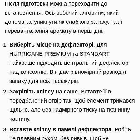
Після підготовки можна переходити до
встановлення. Ось робочий алгоритм, який
допомагає уникнути як слабкого запаху, так і
перевантаження аромату в перші дні.
Виберіть місце на дефлекторі
. Для
HURRICANE PREMIUM та STANDART
найкраще підходить центральний дефлектор
над консоллю. Він дає рівномірний розподіл
запаху для всіх пасажирів.
Закріпіть кліпсу на саше
. Вставте її в
передбачений отвір так, щоб елемент тримався
щільно, але без надмірного тиску на тканинну
частину.
Вставте кліпсу в ламелі дефлектора
. Робіть
це плавним рухом, без ривків, щоб не