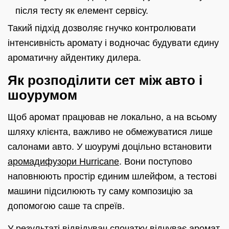
після тесту як елемент сервісу.
Такий підхід дозволяє гнучко контролювати
інтенсивність аромату і водночас будувати єдину
ароматичну айдентику дилера.
Як розподілити сет між авто і
шоурумом
Щоб аромат працював не локально, а на всьому
шляху клієнта, важливо не обмежуватися лише
салонами авто. У шоурумі доцільно встановити
аромадифузори Hurricane
. Вони поступово
наповнюють простір єдиним шлейфом, а тестові
машини підсилюють ту саму композицію за
допомогою саше та спреїв.
У результаті відвідувач спочатку відчуває аромат