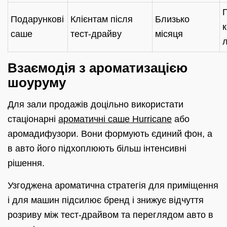
Подарункові
Клієнтам після
Близько
к
саше
тест-драйву
місяця
Взаємодія з ароматизацією
шоуруму
Для зали продажів доцільно використати
стаціонарні
ароматичні саше Hurricane
або
аромадифузори. Вони формують єдиний фон, а
в авто його підхоплюють більш інтенсивні
рішення.
Узгоджена ароматична стратегія для приміщення
і для машин підсилює бренд і знижує відчуття
розриву між тест-драйвом та переглядом авто в