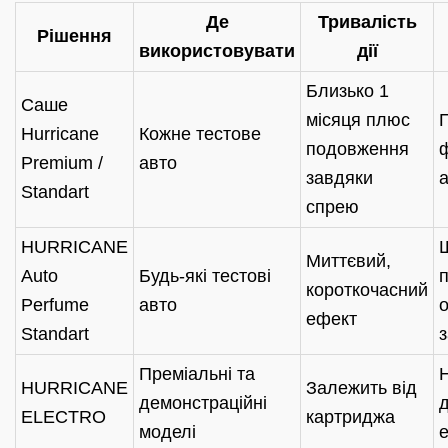
Де
Тривалість
Рішення
використовувати
дії
Близько 1
Саше
місяця плюс
Hurricane
Кожне тестове
подовження
Premium /
авто
завдяки
Standart
спрею
HURRICANE
Миттєвий,
Auto
Будь-які тестові
короткочасний
Perfume
авто
ефект
Standart
Преміальні та
HURRICANE
Залежить від
демонстраційні
д
ELECTRO
картриджа
моделі