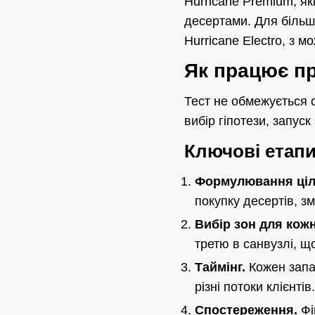
Hurricane Premium, як
десертами. Для більш
Hurricane Electro, з 
Як працює пр
Тест не обмежується 
вибір гіпотези, запус
Ключові етапи
Формулювання ціл
покупку десертів, з
Вибір зон для кож
третю в санвузлі, що
Таймінг.
Кожен запах
різні потоки клієнтів.
Спостереження.
Фі