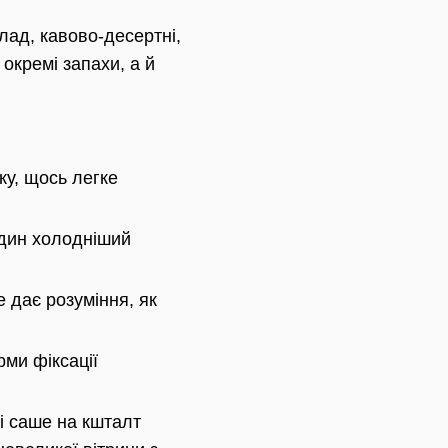
клад, кавово-десертні,
 окремі запахи, а й
ку, щось легке
один холодніший
дає розуміння, як
рми фіксації
ні саше на кшталт