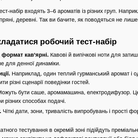
ест-набір входять 3–6 ароматів із різних груп. Напри
, пряні, деревні. Так ви бачите, як поводяться не лише
кладатися робочий тест-набір
 формат кав’ярні.
Кавові й випічкові ноти для затиш
е для денної динаміки.
ції.
Наприклад, один теплий гурманський аромат і 
ти різні сценарії поведінки гостей.
ожуть бути саше, аромамашина, електродифузор. Це 
и різних способах подачі.
.
Чіткі дати, зони, тривалість випробувань і прості фо
атного тестування в окремій зоні підійдуть преміаль