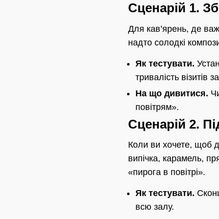
Сценарій 1. З
Для кав’ярень, де важл
надто солодкі компози
Як тестувати.
Устан
тривалість візитів за
На що дивитися.
Чи
повітрям».
Сценарій 2. П
Коли ви хочете, щоб д
випічка, карамель, п
«пирога в повітрі».
Як тестувати.
Сконц
всю залу.