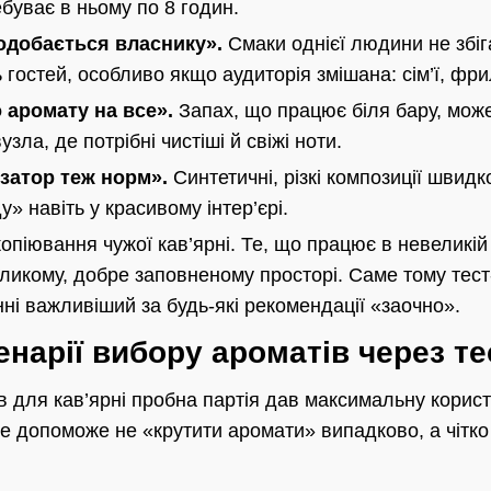
буває в ньому по 8 годин.
одобається власнику».
Смаки однієї людини не збіг
 гостей, особливо якщо аудиторія змішана: сім’ї, фр
 аромату на все».
Запах, що працює біля бару, мож
ла, де потрібні чистіші й свіжі ноти.
затор теж норм».
Синтетичні, різкі композиції швид
 навіть у красивому інтер’єрі.
піювання чужої кав’ярні. Те, що працює в невеликій 
ликому, добре заповненому просторі. Саме тому тест
ні важливіший за будь-які рекомендації «заочно».
енарії вибору ароматів через те
в для кав’ярні пробна партія дав максимальну корист
е допоможе не «крутити аромати» випадково, а чітко 