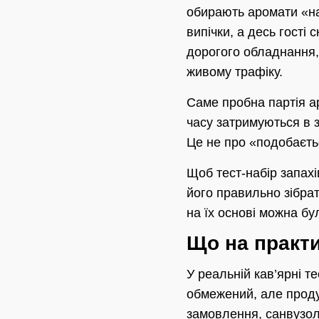
обирають аромати «на
випічки, а десь гості
дорогого обладнання, 
живому трафіку.
Саме пробна партія ар
часу затримуються в з
Це не про «подобаєтьс
Щоб тест-набір запахі
його правильно зібрат
на їх основі можна бу
Що на практи
У реальній кав’ярні 
обмежений, але продум
замовлення, санвузол