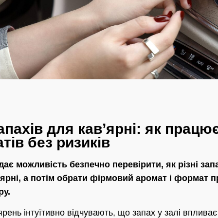
апахів для кав’ярні: як працю
тів без ризиків
 дає можливість безпечно перевірити, як різні за
в’ярні, а потім обрати фірмовий аромат і формат 
ру.
ярень інтуїтивно відчувають, що запах у залі впливає