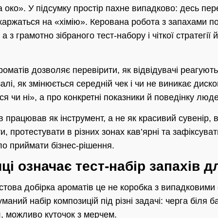
 око». У підсумку простір пахне випадково: десь пе
 скаржаться на «хімію». Керована робота з запахами по
а з грамотно зібраного тест-набору і чіткої стратегії
оматів дозволяє перевірити, як відвідувачі реагують н
алі, як змінюється середній чек і чи не виникає диск
я чи ні», а про конкретні показники й поведінку люд
в працював як інструмент, а не як красивий сувенір, 
и, протестувати в різних зонах кав’ярні та зафіксува
ло приймати бізнес-рішення.
ці означає тест-набір запахів дл
тестова добірка ароматів це не коробка з випадковим
аний набір композицій під різні задачі: черга біля б
, можливо куточок з мерчем.