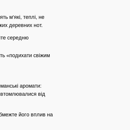
ть м’які, теплі, не
ких деревних нот.
яйте середню
ять «подихати свіжим
рманські аромати:
е втомлювалися від
обмежте його вплив на