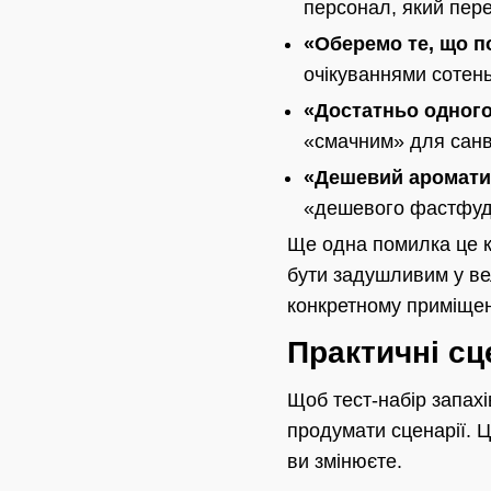
персонал, який пере
«Оберемо те, що п
очікуваннями сотень
«Достатньо одного
«смачним» для санвуз
«Дешевий аромати
«дешевого фастфуду»
Ще одна помилка це ко
бути задушливим у ве
конкретному приміщен
Практичні сц
Щоб тест-набір запахі
продумати сценарії. Ц
ви змінюєте.