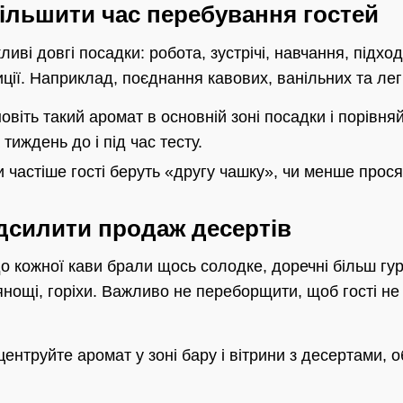
більшити час перебування гостей
иві довгі посадки: робота, зустрічі, навчання, підходя
ції. Наприклад, поєднання кавових, ванільних та лег
овіть такий аромат в основній зоні посадки і порівн
 тиждень до і під час тесту.
 частіше гості беруть «другу чашку», чи менше прос
ідсилити продаж десертів
о кожної кави брали щось солодке, доречні більш гу
рянощі, горіхи. Важливо не переборщити, щоб гості н
ентруйте аромат у зоні бару і вітрини з десертами, 