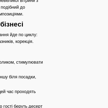
невеликої вітрини з
 подібний до
омпозиціями.
бізнесі
ння йде по циклу:
зників, корекція.
толиком, стимулювати
іншу біля посадки,
цей час проходять
о гості беруть десерт