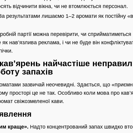
осять відчинити вікна, чи не втомлюється персонал.
а результатами лишаємо 1–2 аромати як постійну «ві
робній партії можна перевірити, чи сприйматиметься
 як нав’язлива реклама, і чи не буде він конфліктув
ічки.
 кав’ярень найчастіше неправи
боту запахів
роматами зазвичай неочевидні. Здається, що «приєм
ому просторі це не так. Особливо коли мова про кав’
ромат свіжозмеленої кави.
уявлення
тим краще».
Надто концентрований запах швидко вт