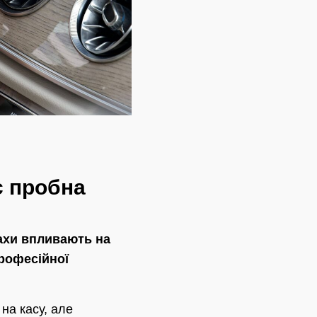
є пробна
пахи впливають на
професійної
 на касу, але