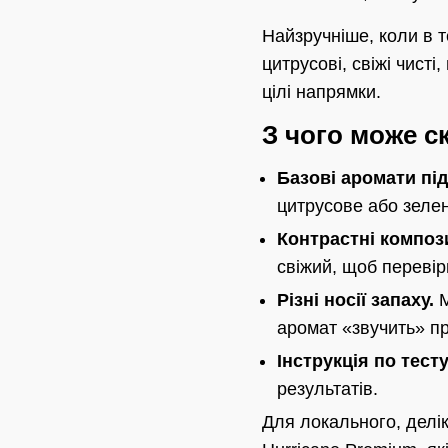
Найзручніше, коли в т
цитрусові, свіжі чисті
цілі напрямки.
З чого може с
Базові аромати під
цитрусове або зелен
Контрастні компози
свіжий, щоб перевіри
Різні носії запаху.
М
аромат «звучить» пр
Інструкція по тесту
результатів.
Для локального, делік