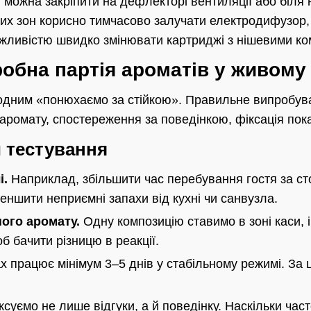
і можна закріпити на дефлекторі вентиляції або біля 
их зон корисно тимчасово залучати електродифузор,
можливістю швидко змінювати картриджі з нішевими к
обна партія ароматів у живому 
одним «понюхаємо за стійкою». Правильне випробува
к аромату, спостереження за поведінкою, фіксація пока
 тестування
і.
Наприклад, збільшити час перебування гостя за с
меншити неприємні запахи від кухні чи санвузла.
ного аромату.
Одну композицію ставимо в зоні каси, 
б бачити різницю в реакції.
 працює мінімум 3–5 днів у стабільному режимі. За 
ксуємо не лише відгуки, а й поведінку. Наскільки част