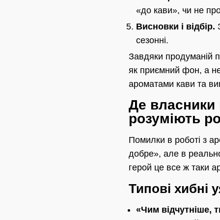
«до кави», чи не пр
Висновки і відбір.
З
сезонні.
Завдяки продуманій п
як приємний фон, а не
ароматами кави та вип
Де власники
розуміють ро
Помилки в роботі з а
добре», але в реальн
герой це все ж таки а
Типові хибні 
«Чим відчутніше, 