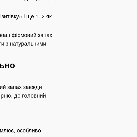
зитівку» і ще 1–2 як
 ваш фірмовий запах
ати з натуральними
льно
ний запах завжди
ярню, де головний
омлює, особливо