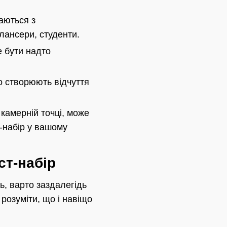
аються з
илансери, студенти.
е бути надто
ко створюють відчуття
камерній точці, може
-набір у вашому
ст-набір
ь, варто заздалегідь
розуміти, що і навіщо