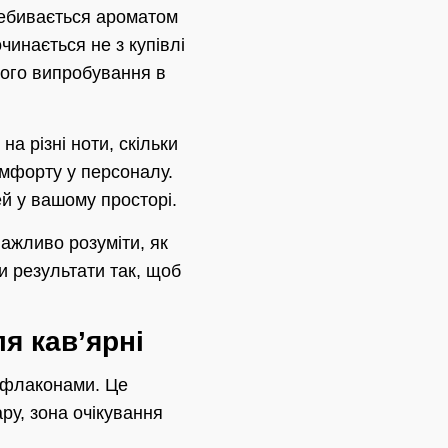
ребивається ароматом
чинається не з купівлі
 його випробування в
а різні ноти, скільки
омфорту у персоналу.
ей у вашому просторі.
важливо розуміти, як
ти результати так, щоб
я кав’ярні
и флаконами. Це
ару, зона очікування