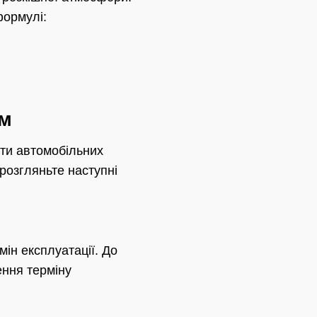
формулі:
ом
анти автомобільних
розгляньте наступні
ін експлуатації. До
ння терміну