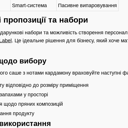
Smart-система
Пасивне випаровування
і пропозиції та набори
одарункові набори та можливість створення персоналі
 Label
. Це ідеальне рішення для бізнесу, який хоче м
 щодо вибору
ого саше з нотами кардамону враховуйте наступні ф
ту відповідно до розміру приміщення
 запахами у просторі
я щодо пряних композицій
тання продукту
використання