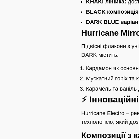
KHAKI лінійка:
дост
BLACK композиція
DARK BLUE варіан
Hurricane Mir
Підвісні флакони з у
DARK містить:
Кардамон як основн
Мускатний горіх та 
Карамель та ваніль 
⚡ Інноваційн
Hurricane Electro – р
технологією, який до
Композиції з к