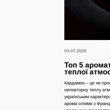
03.07.2025
Топ 5 арома
теплої атм
Кардамон – це не прос
неповторну теплу атм
українським характеро
арома оліями з Франці