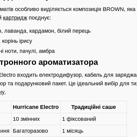
матів особливо виділяється композиція BROWN, яка 
ей
картридж
поєднує:
, лаванда, кардамон, білий перець
 корінь ірису
і ноти, пачулі, амбра
ктронного ароматизатора
 Electro входить електродифузор, кабель для заряджа
р та подарунковий пакет. Це ідеальний вибір для ти
ну
.
Hurricane Electro
Традиційні саше
10 змінних
1 фіксований
ання
Багаторазово
1 місяць