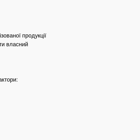
зованої продукції
ати власний
актори: