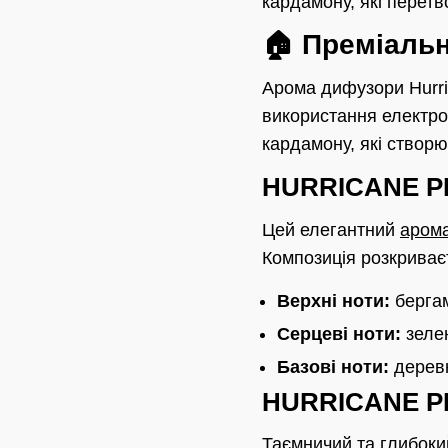
кардамону, які перетв
🏠 Преміаль
Арома дифузори Hurri
використання електро
кардамону, які створ
HURRICANE P
Цей елегантний
аром
Композиція розкриваєт
Верхні ноти:
бергам
Серцеві ноти:
зелен
Базові ноти:
деревн
HURRICANE P
Таємничий та глибоки