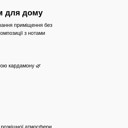
м для дому
вання приміщення без
омпозиції з нотами
отою кардамону 🌿
 розкішної атмосфери.