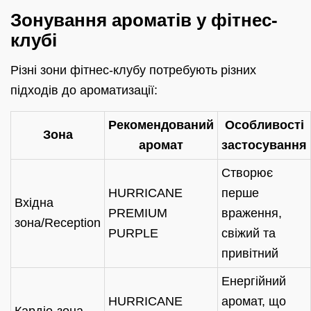
Зонування ароматів у фітнес-
клубі
Різні зони фітнес-клубу потребують різних
підходів до ароматизації:
Рекомендований
Особливості
Зона
аромат
застосування
Створює
HURRICANE
перше
Вхідна
PREMIUM
враження,
зона/Reception
PURPLE
свіжий та
привітний
Енергійний
HURRICANE
аромат, що