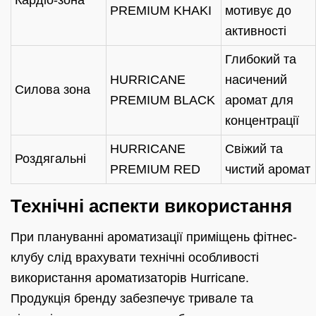
Кардіо-зона
PREMIUM KHAKI
мотивує до
активності
Глибокий та
HURRICANE
насичений
Силова зона
PREMIUM BLACK
аромат для
концентрації
HURRICANE
Свіжий та
Роздягальні
PREMIUM RED
чистий аромат
Технічні аспекти використання
При плануванні ароматизації приміщень фітнес-
клубу слід врахувати технічні особливості
використання ароматизаторів Hurricane.
Продукція бренду забезпечує тривале та