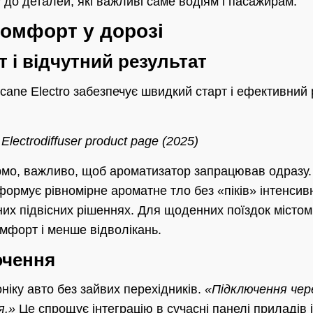
гу до деталей, які важливі саме водіям і пасажирам.
комфорт у дорозі
 і відчутний результат
cane Electro забезпечує швидкий старт і ефективний 
 Electrodiffuser product page (2025)
ермо, важливо, щоб ароматизатор запрацював одразу.
н формує рівномірне ароматне тло без «піків» інтенсив
их підвісних рішеннях. Для щоденних поїздок містом 
омфорт і менше відволікань.
ючення
ніку авто без зайвих перехідників.
«Підключення че
я.»
Це спрощує інтеграцію в сучасні панелі приладів 