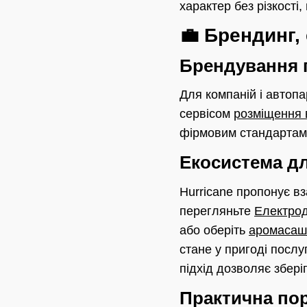
характер без різкості,
💼 Брендинг,
Брендування 
Для компаній і автопа
сервісом
розміщення в
фірмовим стандартам і
Екосистема дл
Hurricane пропонує в
перегляньте
Електрод
або оберіть
аромасаш
стане у пригоді посл
підхід дозволяє збері
Практична пор