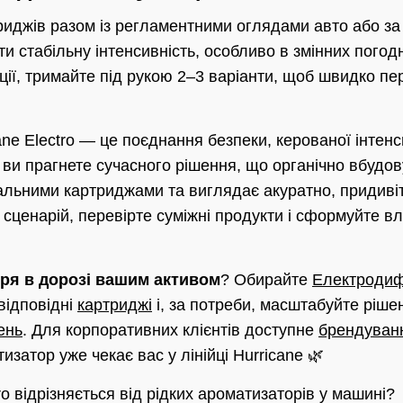
риджів разом із регламентними оглядами авто або з
и стабільну інтенсивність, особливо в змінних пого
иції, тримайте під рукою 2–3 варіанти, щоб швидко п
ne Electro — це поєднання безпеки, керованої інтенс
 ви прагнете сучасного рішення, що органічно вбудов
нальними картриджами та виглядає акуратно, придиві
 сценарій, перевірте суміжні продукти і сформуйте в
тря в дорозі вашим активом
? Обирайте
Електродиф
відповідні
картриджі
і, за потреби, масштабуйте ріше
ень
. Для корпоративних клієнтів доступне
брендуванн
затор уже чекає вас у лінійці Hurricane 🌿
ro відрізняється від рідких ароматизаторів у машині?