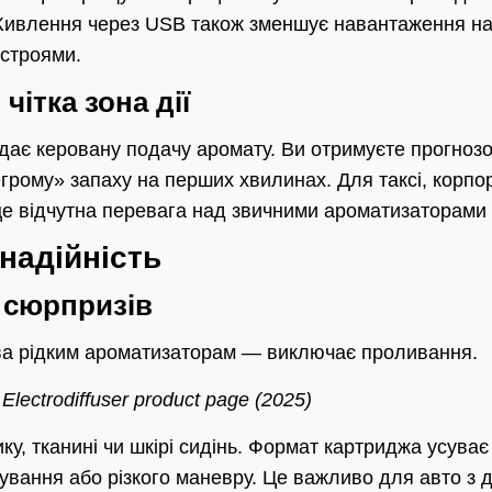
 Живлення через USB також зменшує навантаження на
истроями.
чітка зона дії
ає керовану подачу аромату. Ви отримуєте прогнозо
егрому» запаху на перших хвилинах. Для таксі, корп
це відчутна перевага над звичними ароматизаторами
 надійність
з сюрпризів
ва рідким ароматизаторам — виключає проливання.
 Electrodiffuser product page (2025)
ку, тканині чи шкірі сидінь. Формат картриджа усува
мування або різкого маневру. Це важливо для авто з 