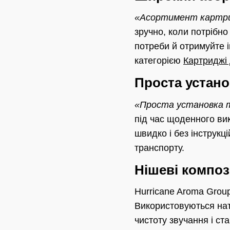
«Асортимент картрид
зручно, коли потрібно
потреби й отримуйте і
категорією
Картриджі
Проста установ
«Проста установка т
під час щоденного вик
швидко і без інструкц
транспорту.
Нішеві компози
Hurricane Aroma Group
Використовуються нату
чистоту звучання і ста