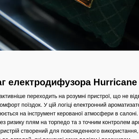
аг електродифузора Hurricane 
ктивніше переходить на розумні пристрої, що не від
омфорт поїздок. У цій логіці електронний ароматизат
юється на інструмент керованої атмосфери в салоні
з ризику плям на торпедо та з точним контролем аро
 Пристрій створений для повсякденного використання,