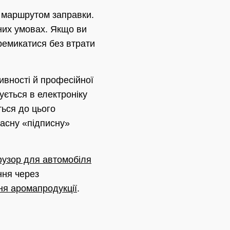
а маршрутом заправки.
дних умовах. Якщо ви
еремикатися без втрати
ивності й професійної
ується в електроніку
ться до цього
ласну «підписну»
узор для автомобіля
ння через
я аромапродукції
.