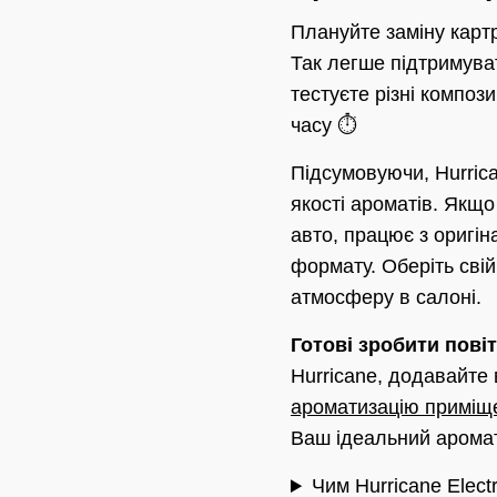
Плануйте заміну карт
Так легше підтримуват
тестуєте різні композ
часу ⏱️
Підсумовуючи, Hurrica
якості ароматів. Якщо
авто, працює з оригі
формату. Оберіть свій
атмосферу в салоні.
Готові зробити пові
Hurricane, додавайте 
ароматизацію приміщ
Ваш ідеальний аромати
Чим Hurricane Elect