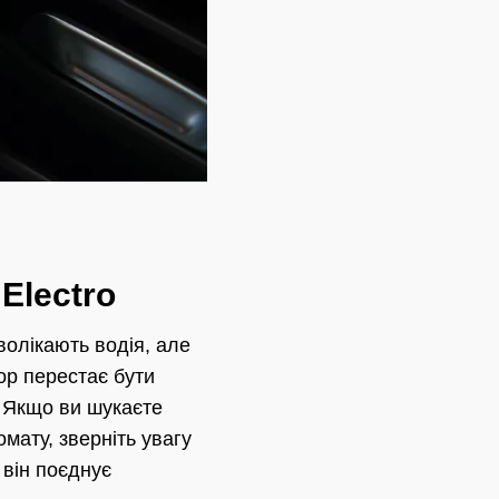
Electro
волікають водія, але
ор перестає бути
. Якщо ви шукаєте
мату, зверніть увагу
 він поєднує