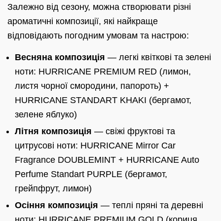
Залежно від сезону, можна створювати різні
ароматичні композиції, які найкраще
відповідають погодним умовам та настрою:
Весняна композиція
— легкі квіткові та зелені
ноти: HURRICANE PREMIUM RED (лимон,
листя чорної смородини, папороть) +
HURRICANE STANDART KHAKI (бергамот,
зелене яблуко)
Літня композиція
— свіжі фруктові та
цитрусові ноти: HURRICANE Mirror Car
Fragrance DOUBLEMINT + HURRICANE Auto
Perfume Standart PURPLE (бергамот,
грейпфрут, лимон)
Осіння композиція
— теплі пряні та деревні
ноти: HURRICANE PREMIUM GOLD (кориця,