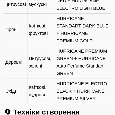
RED + HURRICANE
цитрусові
мускусні
ELECTRO LIGHTBLUE
HURRICANE
Квіткові,
STANDART DARK BLUE
Пряні
фруктові
+ HURRICANE
PREMIUM GOLD
HURRICANE PREMIUM
Цитрусові,
GREEN + HURRICANE
Деревні
зелені
Auto Perfume Standart
GREEN
HURRICANE ELECTRO
Квіткові,
Східні
BLACK + HURRICANE
пудрові
PREMIUM SILVER
🔄 Техніки створення