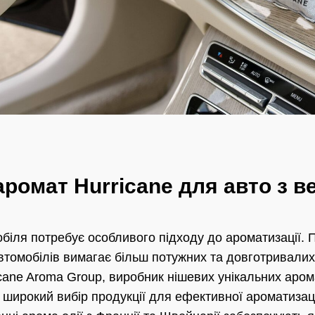
аромат Hurricane для авто з 
іля потребує особливого підходу до ароматизації. П
втомобілів вимагає більш потужних та довготривалих 
cane Aroma Group, виробник нішевих унікальних арома
 широкий вибір продукції для ефективної ароматизаці