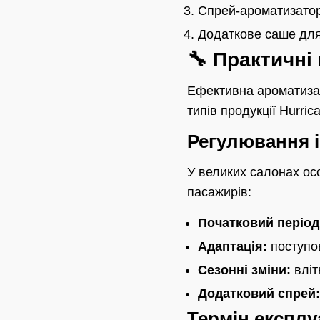
Спрей-ароматизатор
Додаткове саше для 
🔧 Практичні
Ефективна ароматизац
типів продукції Hurri
Регулювання і
У великих салонах ос
пасажирів:
Початковий період
Адаптація:
поступов
Сезонні зміни:
вліт
Додатковий спрей:
Термін експлуа