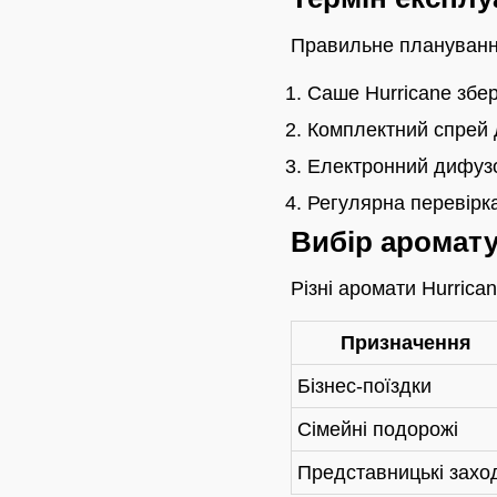
Правильне планування
Саше Hurricane збер
Комплектний спрей д
Електронний дифузор
Регулярна перевірка
Вибір аромату
Різні аромати Hurrica
Призначення
Бізнес-поїздки
Сімейні подорожі
Представницькі захо