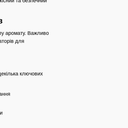
кісний та безпечний
в
ілу аромату. Важливо
аторів для
декілька ключових
ання
и