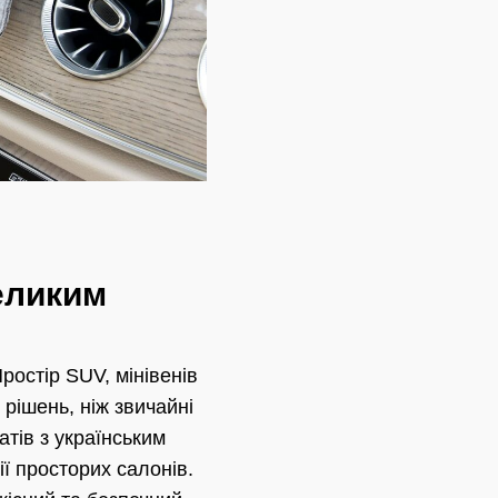
великим
ростір SUV, мінівенів
рішень, ніж звичайні
тів з українським
ї просторих салонів.