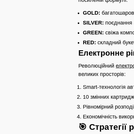
посиленій формулі:
GOLD:
багатошарова
SILVER:
поєднання з
GREEN:
свіжа компо
RED:
складний буке
Електронне рі
Революційний
електр
великих просторів:
Smart-технологія ав
10 змінних картридж
Рівномірний розпод
Економічність викор
🎯 Стратегії