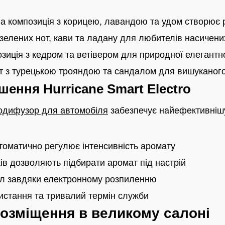
 композиція з корицею, лавандою та удом створює 
елених нот, кави та ладану для любителів насичени
зиція з кедром та ветівером для природної елегантн
т з турецькою трояндою та сандалом для вишуканог
шення Hurricane Smart Electro
одифузор для автомобіля
забезпечує найефективніш
томатично регулює інтенсивність аромату
ів дозволяють підбирати аромат під настрій
іл завдяки електронному розпиленню
истання та тривалий термін служби
 розміщення в великому салоні