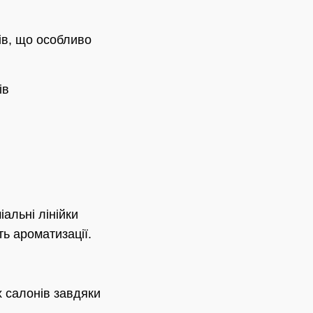
ів, що особливо
ів
альні лінійки
ть ароматизації.
 салонів завдяки