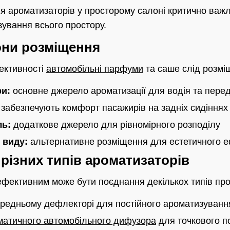
 ароматизаторів у просторому салоні критично важ
зування всього простору.
они розміщення
ективності
автомобільні парфуми
та саше слід розміщ
и:
основне джерело ароматизації для водія та пере
забезпечують комфорт пасажирів на задніх сидіннях
ль:
додаткове джерело для рівномірного розподілу
 виду:
альтернативне розміщення для естетичного 
різних типів ароматизаторів
фективним може бути поєднання декількох типів прод
редньому дефлекторі для постійного ароматизуванн
матичного автомобільного дифузора
для точкового п