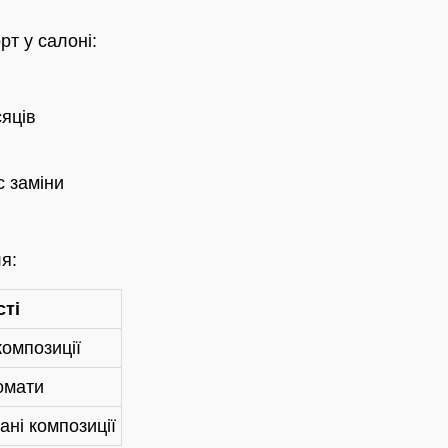
т у салоні:
сяців
с заміни
я:
ті
композиції
ромати
ані композиції