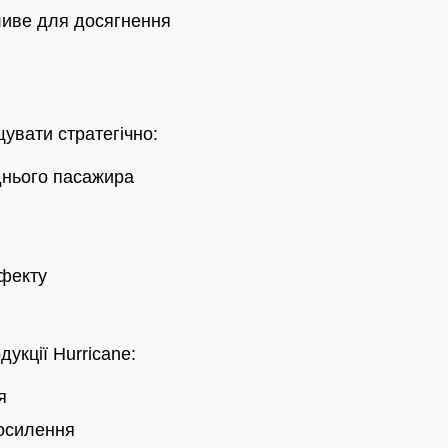
ливе для досягнення
увати стратегічно:
днього пасажира
ефекту
укції Hurricane:
я
осилення