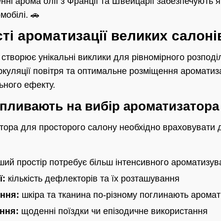
нні арома олії з Франції та Швейцарії забезпечують я
мобілі. 🚗
ті ароматизації великих салоні
 створює унікальні виклики для рівномірного розпод
ркуляції повітря та оптимальне розміщення ароматиз
ьного ефекту.
впливають на вибір ароматизатора
тора для просторого салону необхідно враховувати 
ший простір потребує більш інтенсивного ароматизув
ї:
кількість дефлекторів та їх розташування
ння:
шкіра та тканина по-різному поглинають аромат
ння:
щоденні поїздки чи епізодичне використання