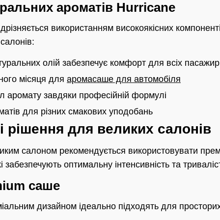
ральних ароматів Hurricane
відрізняється використанням високоякісних компонент
салонів:
туральних олій забезпечує комфорт для всіх пасажир
дного місяця для
аромасаше для автомобіля
іл аромату завдяки професійній формулі
матів для різних смакових уподобань
і рішення для великих салонів
ликим салоном рекомендується використовувати премі
які забезпечують оптимальну інтенсивність та триваліс
mium саше
міальним дизайном ідеально підходять для просторих