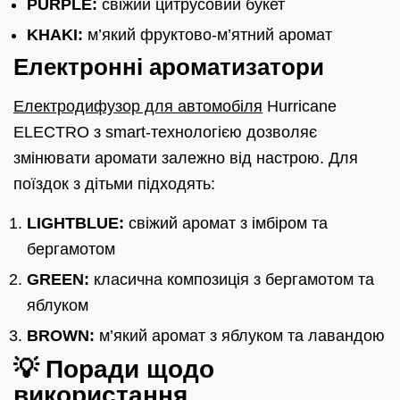
PURPLE:
свіжий цитрусовий букет
KHAKI:
м’який фруктово-м’ятний аромат
Електронні ароматизатори
Електродифузор для автомобіля
Hurricane
ELECTRO з smart-технологією дозволяє
змінювати аромати залежно від настрою. Для
поїздок з дітьми підходять:
LIGHTBLUE:
свіжий аромат з імбіром та
бергамотом
GREEN:
класична композиція з бергамотом та
яблуком
BROWN:
м’який аромат з яблуком та лавандою
💡 Поради щодо
використання