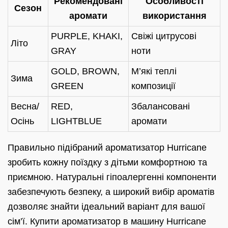
Рекомендовані
Особливості
Сезон
аромати
використання
PURPLE, KHAKI,
Свіжі цитрусові
Літо
GRAY
ноти
GOLD, BROWN,
М’які теплі
Зима
GREEN
композиції
Весна/
RED,
Збалансовані
Осінь
LIGHTBLUE
аромати
Правильно підібраний ароматизатор Hurricane
зробить кожну поїздку з дітьми комфортною та
приємною. Натуральні гіпоалергенні компоненти
забезпечують безпеку, а широкий вибір ароматів
дозволяє знайти ідеальний варіант для вашої
сім’ї. Купити ароматизатор в машину Hurricane