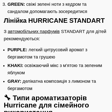
GREEN:
свіжі зелені ноти з кедром та
сандалом допомагають зосередитися
Лінійка HURRICANE STANDART
З
автомобільних парфумів
STANDART для дітей
рекомендуються:
PURPLE:
легкий цитрусовий аромат з
бергамотом та грушею
KHAKI:
освіжаючий мікс з м’ятою та зеленим
яблуком
GRAY:
делікатна композиція з лимоном та
бергамотом
🔧 Типи ароматизаторів
Hurricane для сімейного