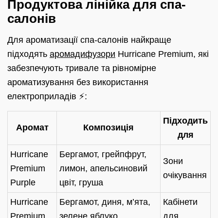
Продуктова лінійка для спа-
салонів
Для ароматизації спа-салонів найкраще
підходять
аромадифузори
Hurricane Premium, які
забезпечують тривале та рівномірне
ароматизування без використання
електроприладів ⚡:
Підходить
Аромат
Композиція
для
Hurricane
Бергамот, грейпфрут,
Зони
Premium
лимон, апельсиновий
очікування
Purple
цвіт, груша
Hurricane
Бергамот, диня, м’ята,
Кабінети
Premium
зелене яблуко,
для