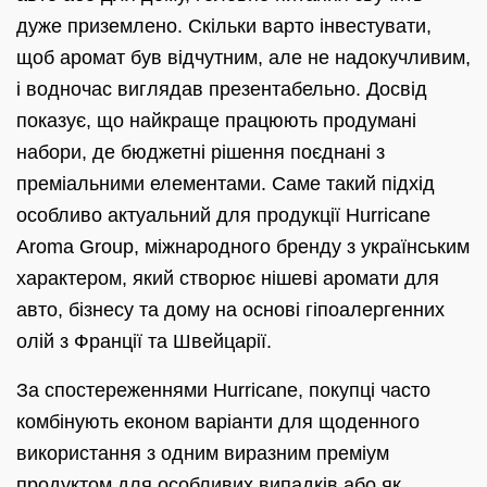
дуже приземлено. Скільки варто інвестувати,
щоб аромат був відчутним, але не надокучливим,
і водночас виглядав презентабельно. Досвід
показує, що найкраще працюють продумані
набори, де бюджетні рішення поєднані з
преміальними елементами. Саме такий підхід
особливо актуальний для продукції Hurricane
Aroma Group, міжнародного бренду з українським
характером, який створює нішеві аромати для
авто, бізнесу та дому на основі гіпоалергенних
олій з Франції та Швейцарії.
За спостереженнями Hurricane, покупці часто
комбінують економ варіанти для щоденного
використання з одним виразним преміум
продуктом для особливих випадків або як