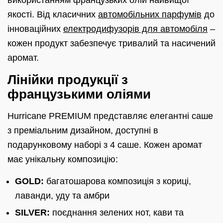
використанням французьких олій найвищої
якості. Від класичних
автомобільних парфумів
до
інноваційних
електродифузорів для автомобіля
–
кожен продукт забезпечує тривалий та насичений
аромат.
Лінійки продукції з
французькими оліями
Hurricane PREMIUM представляє елегантні саше
з преміальним дизайном, доступні в
подарунковому наборі з 4 саше. Кожен аромат
має унікальну композицію:
GOLD:
багатошарова композиція з кориці,
лаванди, уду та амбри
SILVER:
поєднання зелених нот, кави та