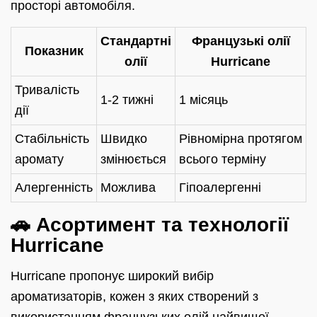
просторі автомобіля.
Стандартні
Французькі олії
Показник
олії
Hurricane
Тривалість
1-2 тижні
1 місяць
дії
Стабільність
Швидко
Рівномірна протягом
аромату
змінюється
всього терміну
Алергенність
Можлива
Гіпоалергенні
🚗 Асортимент та технології
Hurricane
Hurricane пропонує широкий вибір
ароматизаторів, кожен з яких створений з