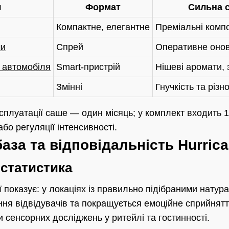
я
Формат
Сильна 
Компактне, елегантне
Преміальні компо
ми
Спрей
Оперативне оно
 автомобіля
Smart-пристрій
Нішеві аромати, 
Змінні
Гнучкість та різн
сплуатації саше — один місяць; у комплект входить 
бо регуляції інтенсивності.
база та відповідальність Hurric
 статистика
ї показує: у локаціях із правильно підібраними нату
ння відвідувачів та покращується емоційне сприйнятт
 сенсорних досліджень у ритейлі та гостинності.