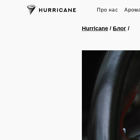
Про нас
Арома
Hurricane
/
Блог
/