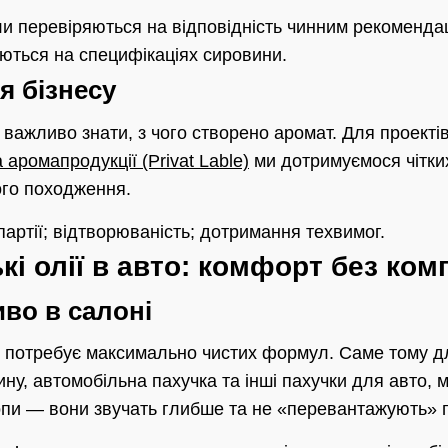
 перевіряються на відповідність чинним рекомендац
ються на специфікаціях сировини.
я бізнесу
важливо знати, з чого створено аромат. Для проекті
аромапродукції (Privat Lable)
ми дотримуємося чітки
ого походження.
партії; відтворюваність; дотримання техвимог.
кі олії в авто: комфорт без ком
во в салоні
о потребує максимально чистих формул. Саме тому дл
ну, автомобільна пахучка та інші пахучки для авто, 
ропи — вони звучать глибше та не «перевантажують» п