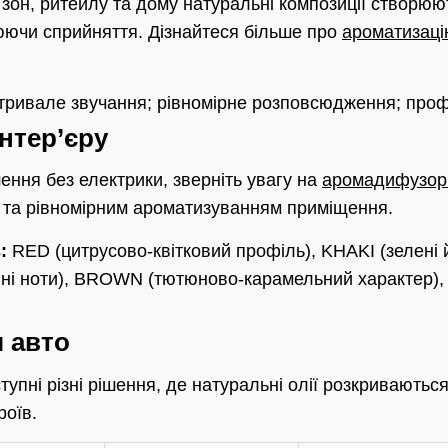
 зон, ритейлу та дому натуральні композиції створюю
ючи сприйняття. Дізнайтеся більше про
ароматизаці
тривале звучання; рівномірне розповсюдження; проф
інтер’єру
ення без електрики, зверніть увагу на
аромадифузор
та рівномірним ароматизуванням приміщення.
:
RED (цитрусово-квітковий профіль), KHAKI (зелені й
ні ноти), BROWN (тютюново-карамельний характер),
 авто
ступні різні рішення, де натуральні олії розкриваютьс
роїв.