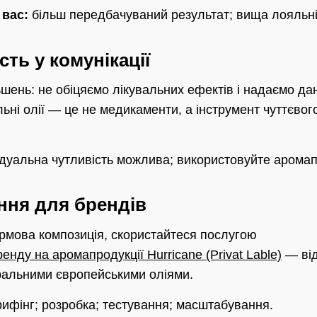
 вас:
більш передбачуваний результат; вища лояльніс
ть у комунікації
шень: не обіцяємо лікувальних ефектів і надаємо да
ьні олії — це не медикаменти, а інструмент чуттєвог
дуальна чутливість можлива; використовуйте арома
ння для брендів
рмова композиція, скористайтеся послугою
нду на аромапродукції Hurricane (Privat Lable)
— від
ральними європейськими оліями.
ифінг; розробка; тестування; масштабування.