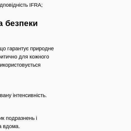
дповідність IFRA;
а безпеки
 що гарантує природне
ритично для кожного
використовується
вану інтенсивність.
ик подразнень і
а вдома.