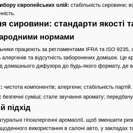
ибору європейських олій:
стабільність сировини; ві
нність.
я сировини: стандарти якості т
жнародними нормами
ьники працюють за регламентами IFRA та ISO 9235,
 алергенів та відсутність заборонених домішок. Це к
ід домашнього дифузора до будь-якого формату, де 
:
чистота компонентів; алергени; стабільність партій.
:
безпечні суміші; стале звучання аромату; передбачу
й підхід
туральні гіпоалергенні аромаолії, щоб зменшити риз
щоденного використання в салоні авто, у закладах т