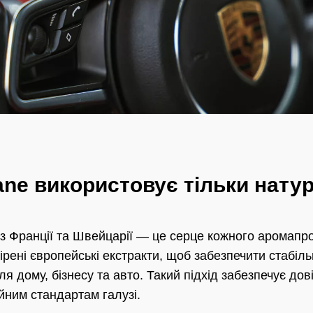
ne використовує тільки натура
 з Франції та Швейцарії — це серце кожного аромапро
ені європейські екстракти, щоб забезпечити стабільн
 дому, бізнесу та авто. Такий підхід забезпечує довір
йним стандартам галузі.