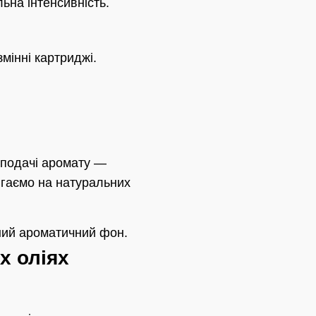
льна інтенсивність.
змінні картриджі.
 подачі аромату —
ягаємо на натуральних
йний ароматичний фон.
х оліях