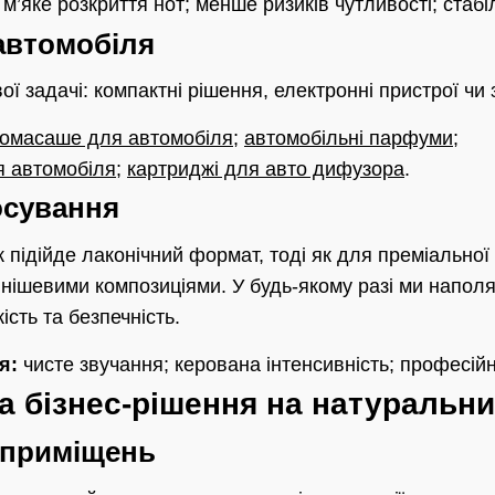
м’яке розкриття нот; менше ризиків чутливості; стабі
 автомобіля
ої задачі: компактні рішення, електронні пристрої чи 
омасаше для автомобіля
;
автомобільні парфуми
;
я автомобіля
;
картриджі для авто дифузора
.
осування
 підійде лаконічний формат, тоді як для преміальної
 нішевими композиціями. У будь-якому разі ми напол
ість та безпечність.
я:
чисте звучання; керована інтенсивність; професі
а бізнес-рішення на натуральни
 приміщень