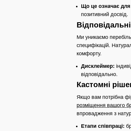
Що це означає для
позитивний досвід.
Відповідальніс
Ми уникаємо перебіль
специфікацій. Натурал
комфорту.
Дисклеймер:
індиві
відповідально.
Кастомні ріше
Якщо вам потрібна фі
розміщення вашого бре
впровадження з нату
Етапи співпраці:
бр