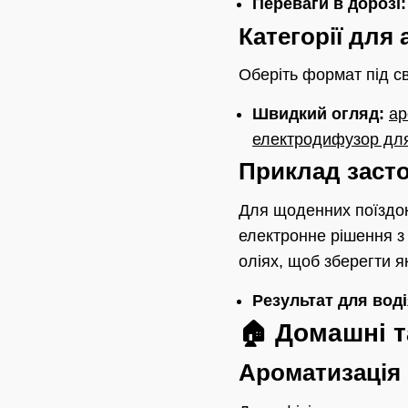
Переваги в дорозі:
Категорії для
Оберіть формат під св
Швидкий огляд:
ар
електродифузор дл
Приклад заст
Для щоденних поїздок
електронне рішення з
оліях, щоб зберегти як
Результат для воді
🏠 Домашні т
Ароматизація