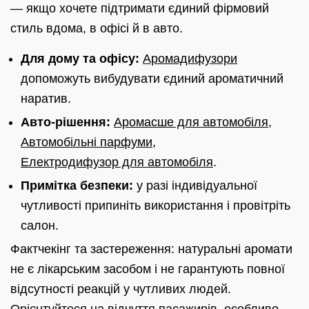
— якщо хочете підтримати єдиний фірмовий
стиль вдома, в офісі й в авто.
Для дому та офісу:
Аромадифузори
допоможуть вибудувати єдиний ароматичний
наратив.
Авто-рішення:
Аромасше для автомобіля
,
Автомобільні парфуми
,
Електродифузор для автомобіля
.
Примітка безпеки:
у разі індивідуальної
чутливості припиніть використання і провітріть
салон.
Фактчекінг та застереження: натуральні аромати
не є лікарським засобом і не гарантують повної
відсутності реакцій у чутливих людей.
Орієнтуйтеся на відчуття пасажирів, особливо