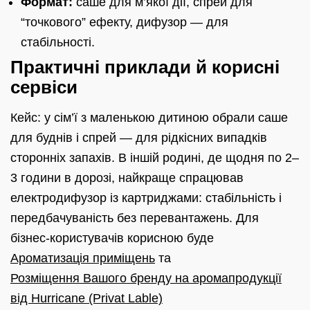
Формат:
саше для м’якої дії, спрей для
“точкового” ефекту, дифузор — для
стабільності.
Практичні приклади й корисні
сервіси
Кейс: у сім’ї з маленькою дитиною обрали саше
для буднів і спрей — для рідкісних випадків
сторонніх запахів. В іншій родині, де щодня по 2–
3 години в дорозі, найкраще спрацював
електродифузор із картриджами: стабільність і
передбачуваність без перевантажень. Для
бізнес-користувачів корисною буде
Ароматизація приміщень
та
Розміщення Вашого бренду на аромапродукції
від Hurricane (Privat Lable)