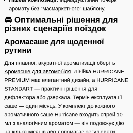
Нішеві композиції:
індивідуальний почерк
аромату без “масмаркетного” шаблону.
🚘 Оптимальні рішення для
різних сценаріїв поїздок
Аромасаше для щоденної
рутини
Для плавної, акуратної ароматизації оберіть
Аромасше для автомобіля
. Лінійка HURRICANE
PREMIUM має елегантний дизайн, а HURRICANE
STANDART — практичні рішення для
дефлектора або дзеркала. Термін експлуатації
саше — один місяць. У комплект до кожного
ароматичного саше Hurricane входить спрей 10
мл з аналогічним ароматом — він подовжує дію
на кілька місяців або допомагає регулювати