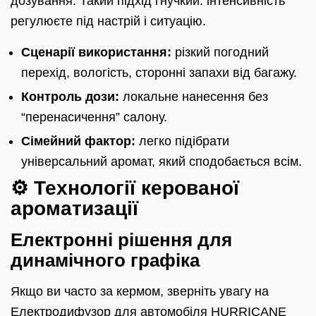
дозування. Такий підхід гнучкий: інтенсивність
регулюєте під настрій і ситуацію.
Сценарії використання:
різкий погодний
перехід, вологість, сторонні запахи від багажу.
Контроль дози:
локальне нанесення без
“перенасичення” салону.
Сімейний фактор:
легко підібрати
універсальний аромат, який сподобається всім.
⚙️ Технології керованої
ароматизації
Електронні рішення для
динамічного графіка
Якщо ви часто за кермом, зверніть увагу на
Електродифузор для автомобіля
HURRICANE