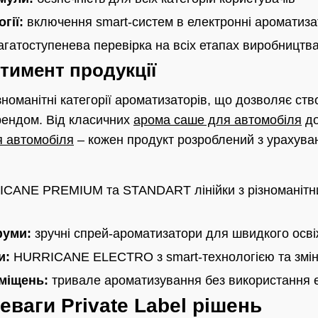
гії:
включення smart-систем в електронні ароматиз
гатоступенева перевірка на всіх етапах виробництв
тимент продукції
зноманітні категорії ароматизаторів, що дозволяє ст
брендом. Від класичних
арома саше для автомобіля
до
я автомобіля
– кожен продукт розроблений з урахува
CANE PREMIUM та STANDART лінійки з різноманітн
фуми:
зручні спрей-ароматизатори для швидкого осв
и:
HURRICANE ELECTRO з smart-технологією та змі
міщень:
тривале ароматизування без використання 
еваги Private Label рішень