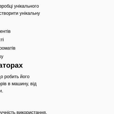
зробці унікального
створити унікальну
ентів
ті
роматів
ку
аторах
о робить його
рів в машину, від
и.
ручність використання,