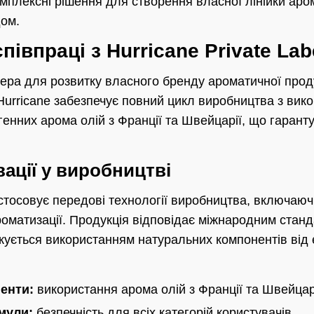
мплексні рішення для створення власної лінійки аром
дом.
півпраці з Hurricane Private Lab
нера для розвитку власного бренду ароматичної проду
urricane забезпечує повний цикл виробництва з вик
енних арома олій з Франції та Швейцарії, що гаранту
вації у виробництві
астосовує передові технології виробництва, включаю
оматизації. Продукція відповідає міжнародним станд
жується використанням натуральних компонентів від
енти:
використання арома олій з Франції та Швейцар
мули:
безпечність для всіх категорій користувачів