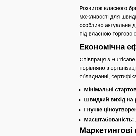
Розвиток власного бре
можливості для швидк
особливо актуальне д
під власною торгово
Економічна е
Співпраця з Hurricane
порівняно з організац
обладнанні, сертифіка
Мінімальні стартові
Швидкий вихід на 
Гнучке ціноутворе
Масштабованість:
Маркетингові