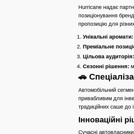
Hurricane надає партн
позиціонування бренд
пропозицію для різних
Унікальні аромати:
Преміальне позиці
Цільова аудиторія
Сезонні рішення:
м
🚗 Спеціаліз
Автомобільний сегмен
привабливим для інвес
традиційних саше до і
Інноваційні р
Сучасні автовласники 