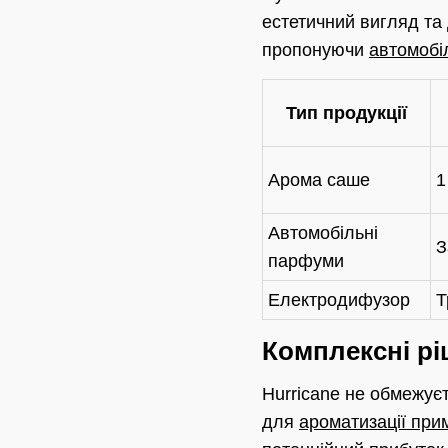
естетичний вигляд та 
пропонуючи
автомобі
Тип продукції
Арома саше
1
Автомобільні
З
парфуми
Електродифузор
Т
Комплексні рі
Hurricane не обмежує
для
ароматизації при