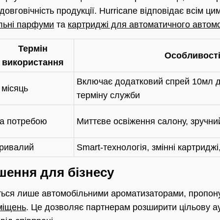
довговічність продукції. Hurricane відповідає всім ци
льні парфуми
та
картриджі для автоматичного автом
Термін
Особливост
використання
Включає додатковий спрей 10мл 
 місяць
терміну служби
а потребою
Миттєве освіження салону, зручн
ривалий
Smart-технологія, змінні картриджі
шення для бізнесу
ться лише автомобільними ароматизаторами, пропон
міщень
. Це дозволяє партнерам розширити цільову а