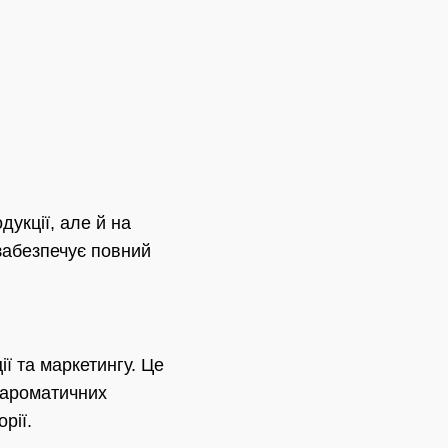
дукції, але й на
 забезпечує повний
ї та маркетингу. Це
 ароматичних
рії.