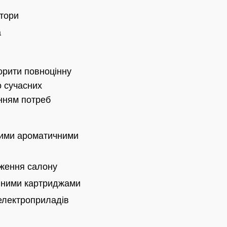
атори
а
ворити повноцінну
 сучасних
нням потреб
ими ароматичними
іження салону
нними картриджами
електроприладів