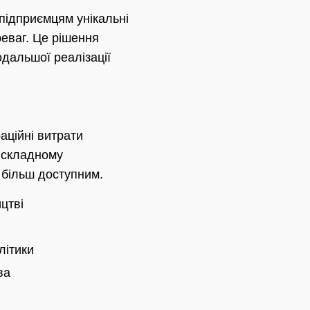
 підприємцям унікальні
еваг. Це рішення
дальшої реалізації
раційні витрати
в складному
 більш доступним.
цтві
літики
ва