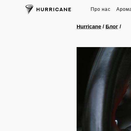
Про нас
Арома
Hurricane
/
Блог
/