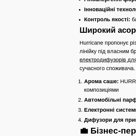
Інноваційні техноло
Контроль якості:
ба
Широкий асор
Hurricane пропонує рі
лінійку під власним 
електродифузорів дл
сучасного споживача.
Арома саше:
HURRI
композиціями
Автомобільні пар
Електронні систем
Дифузори для при
💼 Бізнес-пер