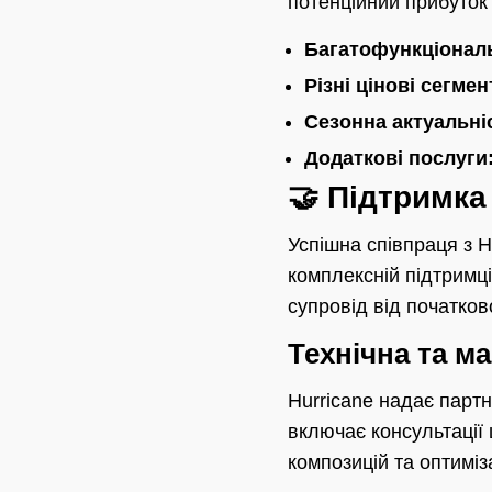
потенційний прибуток 
Багатофункціональ
Різні цінові сегмен
Сезонна актуальні
Додаткові послуги
🤝 Підтримка
Успішна співпраця з Hu
комплексній підтримці
супровід від початко
Технічна та м
Hurricane надає партн
включає консультації
композицій та оптиміз