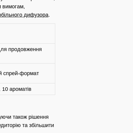
м вимогам,
обільного дифузора
.
і
для продовження
ий спрей-формат
, 10 ароматів
уючи також рішення
удиторію та збільшити