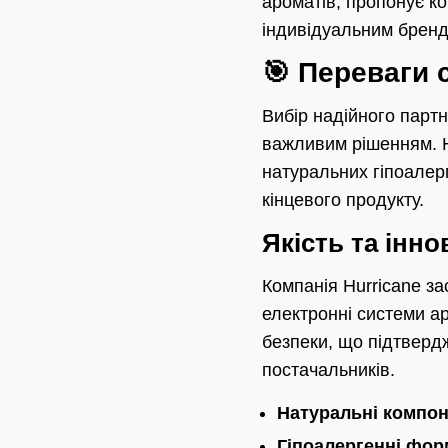
ароматів, пропонує ко
індивідуальним брен
🎯 Переваги с
Вибір надійного парт
важливим рішенням. H
натуральних гіпоалерг
кінцевого продукту.
Якість та інно
Компанія Hurricane з
електронні системи ар
безпеки, що підтверд
постачальників.
Натуральні компон
Гіпоалергенні фор