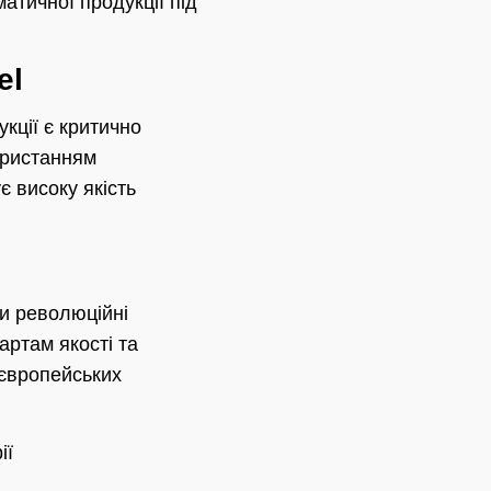
атичної продукції під
el
кції є критично
ористанням
є високу якість
чи революційні
артам якості та
 європейських
ії