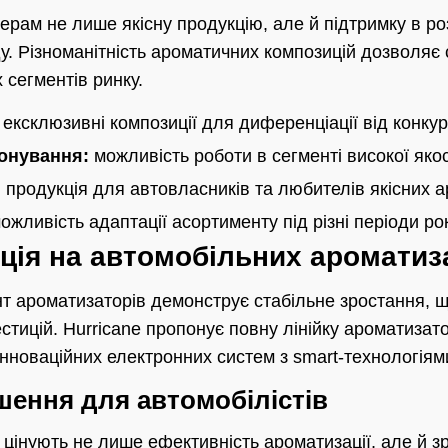
ерам не лише якісну продукцію, але й підтримку в ро
у. Різноманітність ароматичних композицій дозволяє 
 сегментів ринку.
ексклюзивні композиції для диференціації від конкур
онування:
можливість роботи в сегменті високої якос
:
продукція для автовласників та любителів якісних а
ожливість адаптації асортименту під різні періоди ро
ація на автомобільних ароматиз
т ароматизаторів демонструє стабільне зростання, щ
тицій. Hurricane пропонує повну лінійку ароматизато
нноваційних електронних систем з smart-технологіям
ішення для автомобілістів
цінують не лише ефективність ароматизації, але й з