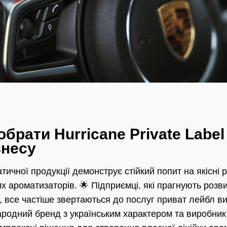
брати Hurricane Private Label
знесу
ичної продукції демонструє стійкий попит на якісні 
х ароматизаторів. 🌟 Підприємці, які прагнують розв
і, все частіше звертаються до послуг приват лейбл ви
ародний бренд з українським характером та виробник