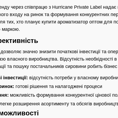
нду через співпрацю з Hurricane Private Label надає
ого входу на ринок та формування конкурентних пер
ля тих, хто планує купити ароматизатор оптом для по
ю маркою.
фективність
 дозволяє значно знизити початкові інвестиції та опе
ією власного виробництва. Відсутність необхідності 
ції та пошуку постачальників сировини робить бізнес
 інвестиції:
відсутність потреби у власному виробни
ринок:
готові рішення та налагоджені процеси
ння:
можливість формування конкурентної цінової по
легке розширення асортименту та обсягів виробницт
 можливості