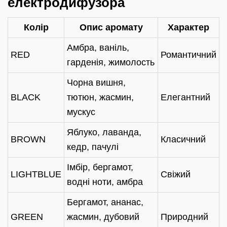
електродифузора
Колір
Опис аромату
Характер
Амбра, ваніль,
RED
Романтичний
гарденія, жимолость
Чорна вишня,
BLACK
тютюн, жасмин,
Елегантний
мускус
Яблуко, лаванда,
BROWN
Класичний
кедр, пачулі
Імбір, бергамот,
LIGHTBLUE
Свіжий
водні ноти, амбра
Бергамот, ананас,
GREEN
жасмин, дубовий
Природний