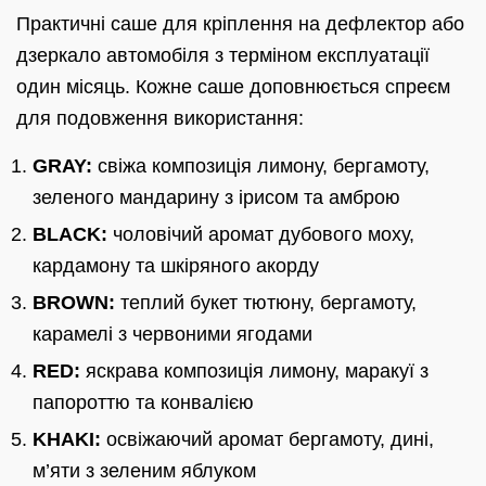
Практичні саше для кріплення на дефлектор або
дзеркало автомобіля з терміном експлуатації
один місяць. Кожне саше доповнюється спреєм
для подовження використання:
GRAY:
свіжа композиція лимону, бергамоту,
зеленого мандарину з ірисом та амброю
BLACK:
чоловічий аромат дубового моху,
кардамону та шкіряного акорду
BROWN:
теплий букет тютюну, бергамоту,
карамелі з червоними ягодами
RED:
яскрава композиція лимону, маракуї з
папороттю та конвалією
KHAKI:
освіжаючий аромат бергамоту, дині,
м’яти з зеленим яблуком