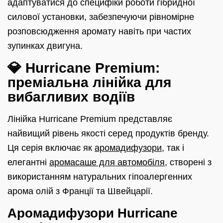
адаптуватися до специфіки роботи гібридної
силової установки, забезпечуючи рівномірне
розповсюдження аромату навіть при частих
зупинках двигуна.
💎 Hurricane Premium:
преміальна лінійка для
вибагливих водіїв
Лінійка Hurricane Premium представляє
найвищий рівень якості серед продуктів бренду.
Ця серія включає як
аромадифузори
, так і
елегантні
аромасаше для автомобіля
, створені з
використанням натуральних гіпоалергенних
арома олій з Франції та Швейцарії.
Аромадифузори Hurricane