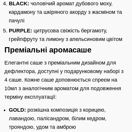
BLACK:
чоловічий аромат дубового моху,
кардамону та шкіряного акорду з жасміном та
пачулі
PURPLE:
цитрусова свіжість бергамоту,
грейпфруту та лимону з апельсиновим цвітом
Преміальні аромасаше
Елегантні саше з преміальним дизайном для
дефлектора, доступні у подарунковому наборі з
4 саше. Кожне саше доповнюється спреєм на
10мл з аналогічним ароматом для подовження
терміну експлуатації:
GOLD:
розкішна композиція з корицею,
лавандою, палісандром, білим кедром,
трояндою, удом та амброю