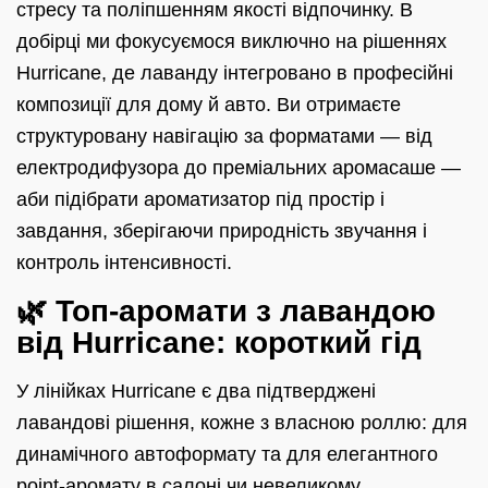
стресу та поліпшенням якості відпочинку. В
добірці ми фокусуємося виключно на рішеннях
Hurricane, де лаванду інтегровано в професійні
композиції для дому й авто. Ви отримаєте
структуровану навігацію за форматами — від
електродифузора до преміальних аромасаше —
аби підібрати ароматизатор під простір і
завдання, зберігаючи природність звучання і
контроль інтенсивності.
🌿 Топ-аромати з лавандою
від Hurricane: короткий гід
У лінійках Hurricane є два підтверджені
лавандові рішення, кожне з власною роллю: для
динамічного автоформату та для елегантного
point-аромату в салоні чи невеликому