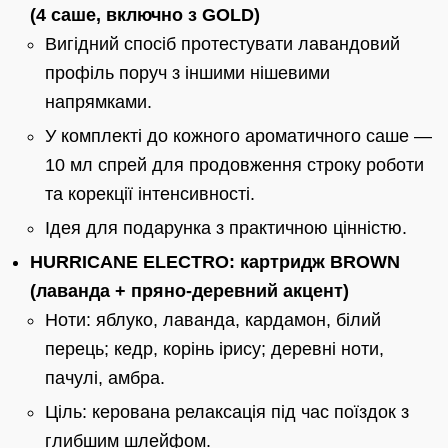
(4 саше, включно з GOLD)
Вигідний спосіб протестувати лавандовий
профіль поруч з іншими нішевими
напрямками.
У комплекті до кожного ароматичного саше —
10 мл спрей для продовження строку роботи
та корекції інтенсивності.
Ідея для подарунка з практичною цінністю.
HURRICANE ELECTRO: картридж BROWN
(лаванда + пряно-деревний акцент)
Ноти: яблуко, лаванда, кардамон, білий
перець; кедр, корінь ірису; деревні ноти,
пачулі, амбра.
Ціль: керована релаксація під час поїздок з
глибшим шлейфом.