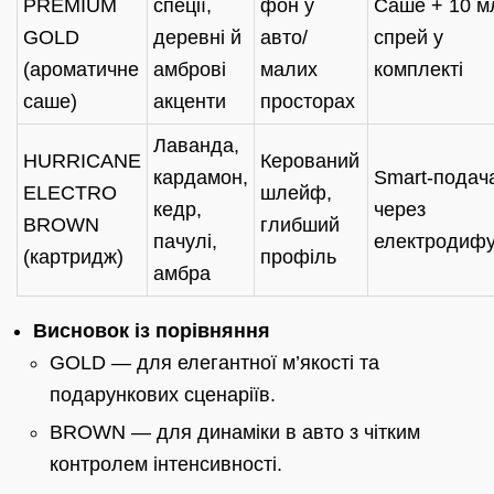
PREMIUM
спеції,
фон у
Саше + 10 м
GOLD
деревні й
авто/
спрей у
(ароматичне
амброві
малих
комплекті
саше)
акценти
просторах
Лаванда,
HURRICANE
Керований
кардамон,
Smart-подач
ELECTRO
шлейф,
кедр,
через
BROWN
глибший
пачулі,
електродиф
(картридж)
профіль
амбра
Висновок із порівняння
GOLD — для елегантної м’якості та
подарункових сценаріїв.
BROWN — для динаміки в авто з чітким
контролем інтенсивності.