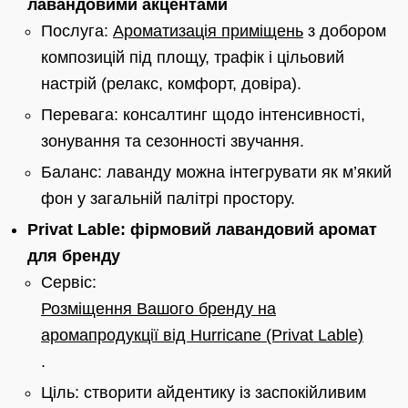
лавандовими акцентами
Послуга:
Ароматизація приміщень
з добором
композицій під площу, трафік і цільовий
настрій (релакс, комфорт, довіра).
Перевага: консалтинг щодо інтенсивності,
зонування та сезонності звучання.
Баланс: лаванду можна інтегрувати як м’який
фон у загальній палітрі простору.
Privat Lable: фірмовий лавандовий аромат
для бренду
Сервіс:
Розміщення Вашого бренду на
аромапродукції від Hurricane (Privat Lable)
.
Ціль: створити айдентику із заспокійливим