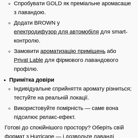
Спробувати GOLD як преміальне аромасаше
з лавандою.
Додати BROWN у
електродифузор для автомобіля
для smart-
контролю.
Замовити
ароматизацію приміщень
або
Privat Lable
для фірмового лавандового
профілю.
Примітка довіри
Індивідуальне сприйняття аромату різниться;
тестуйте на реальній локації.
Використовуйте помірність — саме вона
підсилює релакс-ефект.
Готові до спокійнішого простору? Оберіть свій
формат з Hurricane — і дозвольте лаванді