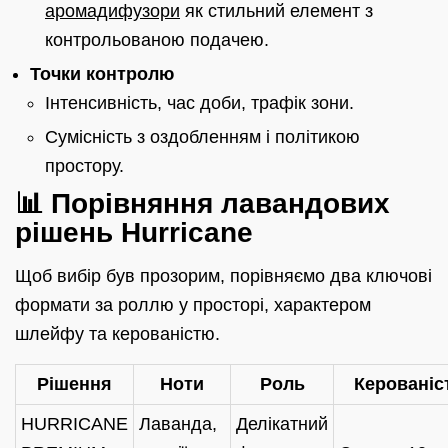
аромадифузори
як стильний елемент з
контрольованою подачею.
Точки контролю
Інтенсивність, час доби, трафік зони.
Сумісність з оздобленням і політикою
простору.
📊 Порівняння лавандових
рішень Hurricane
Щоб вибір був прозорим, порівняємо два ключові
формати за роллю у просторі, характером
шлейфу та керованістю.
Рішення
Ноти
Роль
Керованіс
HURRICANE
Лаванда,
Делікатний