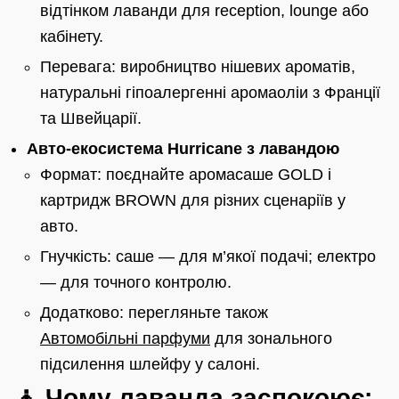
відтінком лаванди для reception, lounge або
кабінету.
Перевага: виробництво нішевих ароматів,
натуральні гіпоалергенні аромаоліи з Франції
та Швейцарії.
Авто-екосистема Hurricane з лавандою
Формат: поєднайте аромасаше GOLD і
картридж BROWN для різних сценаріїв у
авто.
Гнучкість: саше — для м’якої подачі; електро
— для точного контролю.
Додатково: перегляньте також
Автомобільні парфуми
для зонального
підсилення шлейфу у салоні.
🧘 Чому лаванда заспокоює: