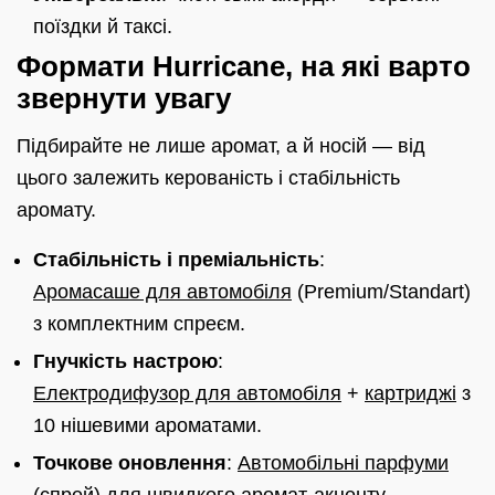
поїздки й таксі.
Формати Hurricane, на які варто
звернути увагу
Підбирайте не лише аромат, а й носій — від
цього залежить керованість і стабільність
аромату.
Стабільність і преміальність
:
Аромасаше для автомобіля
(Premium/Standart)
з комплектним спреєм.
Гнучкість настрою
:
Електродифузор для автомобіля
+
картриджі
з
10 нішевими ароматами.
Точкове оновлення
:
Автомобільні парфуми
(спрей) для швидкого аромат-акценту.