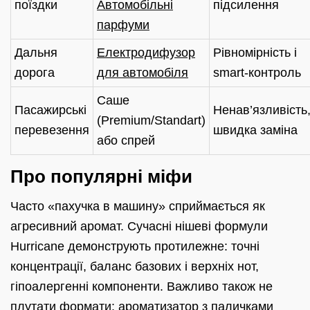
поїздки
Автомобільні
підсилення
парфуми
Дальня
Електродифузор
Рівномірність і
дорога
для автомобіля
smart‑контроль
Саше
Пасажирські
Ненав’язливість
(Premium/Standart)
перевезення
швидка заміна
або спрей
Про популярні міфи
Часто «пахучка в машину» сприймається як
агресивний аромат. Сучасні нішеві формули
Hurricane демонструють протилежне: точні
концентрації, баланс базових і верхніх нот,
гіпоалергенні компоненти. Важливо також не
плутати формати: ароматизатор з паличками