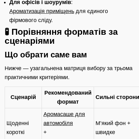
Для офісів і шоурумів
:
Ароматизація приміщень
для єдиного
фірмового сліду.
🧪 Порівняння форматів за
сценаріями
Що обрати саме вам
Нижче — узагальнена матриця вибору за трьома
практичними критеріями.
Рекомендований
Сценарій
Сильні сторон
формат
Аромасаше для
Щоденні
автомобіля
М’який фон +
короткі
+
швидке