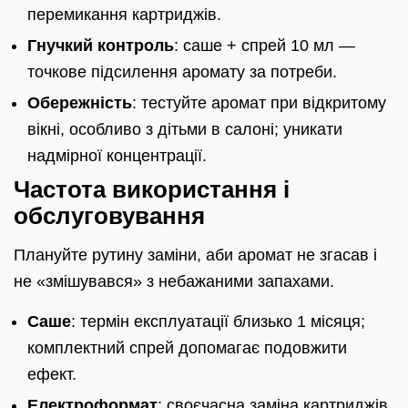
перемикання картриджів.
Гнучкий контроль
: саше + спрей 10 мл —
точкове підсилення аромату за потреби.
Обережність
: тестуйте аромат при відкритому
вікні, особливо з дітьми в салоні; уникати
надмірної концентрації.
Частота використання і
обслуговування
Плануйте рутину заміни, аби аромат не згасав і
не «змішувався» з небажаними запахами.
Саше
: термін експлуатації близько 1 місяця;
комплектний спрей допомагає подовжити
ефект.
Електроформат
: своєчасна заміна картриджів