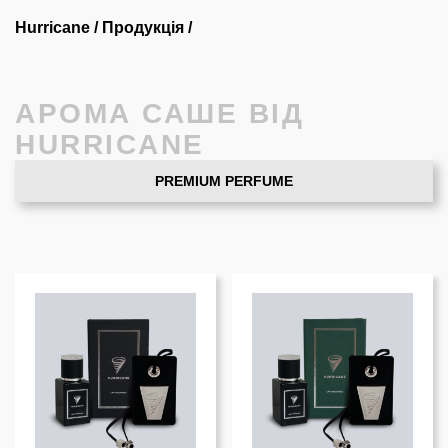
Hurricane
/
Продукція
/
АРОМА САШЕ ВІД
HURRICANE
PREMIUM PERFUME