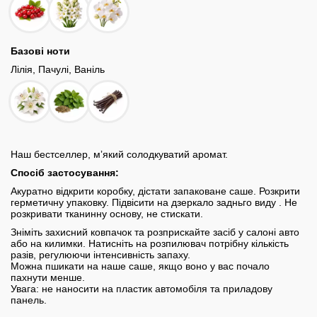
Базові ноти
Лілія, Пачулi, Ваніль
Наш бестселлер, мʼякий солодкуватий аромат.
Спосіб застосування:
Акуратно відкрити коробку, дістати запаковане саше. Розкрити
герметичну упаковку. Підвісити на дзеркало задньго виду . Не
розкривати тканинну основу, не стискати.
Зніміть захисний ковпачок та розприскайте засіб у салоні авто
або на килимки. Натисніть на розпилювач потрібну кількість
разів, регулюючи інтенсивність запаху.
Можна пшикати на наше саше, якщо воно у вас почало
пахнути менше.
Увага: не наносити на пластик автомобіля та приладову
панель.