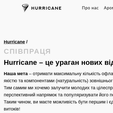
Про нас
Аро
Hurricane
/
СПIВПРАЦЯ
Hurricane – це ураган нових ві
Наша мета
– отримати максимальну кількість офлай
якістю та компонентами (натуральність) зовнішнього
Тим самим ми хочемо залучити молодих та цілеспря
перспективний напрямок та популяризувати його по 
Таким чином, ви маєте можливість бути першим і єди
витоків!