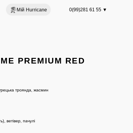
Мій Hurricane
0(99)281 61 55
▼
UME PREMIUM RED
турецька троянда, жасмин
ь), ветівер, пачулі