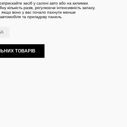
озприскайте засіб у салоні авто або на килимки.
ну кількість разів, регулюючи інтенсивність запаху.
 якщо воно у вас почало пахнути менше
 автомобіля та приладову панель
ВА
ЛЬНИХ ТОВАРІВ