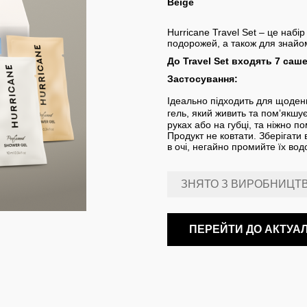
Beige
Hurricane Travel Set – це наб
подорожей, а також для знайом
До Travel Set входять 7 саш
Застосування:
Ідеально підходить для щоден
гель, який живить та помʼякшує
руках або на губці, та ніжно п
Продукт не ковтати. Зберігати
в очі, негайно промийте їх вод
ЗНЯТО З ВИРОБНИЦТ
ПЕРЕЙТИ ДО АКТУА