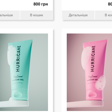
800 грн
8
альніше
В кошик
Детальніше
В к