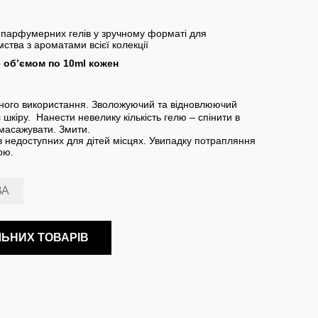
ір парфумерних гелів у зручному форматі для
ства з ароматами всієї колекції
е обʼємом по 10ml кожен
ного використання. Зволожуючий та відновлюючий
 шкіру. Нанести невелику кількість гелю – спінити в
омасажувати. Змити.
 в недоступних для дітей місцях. Увипадку потрапляння
ою.
ВА
ЛЬНИХ ТОВАРІВ