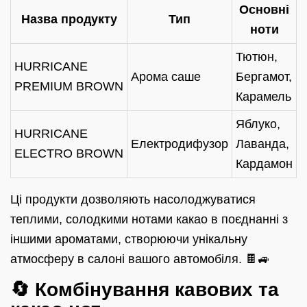
Основні
Назва продукту
Тип
ноти
Тютюн,
HURRICANE
Арома саше
Бергамот,
PREMIUM BROWN
Карамель
Яблуко,
HURRICANE
Електродифузор
Лаванда,
ELECTRO BROWN
Кардамон
Ці продукти дозволяють насолоджуватися
теплими, солодкими нотами какао в поєднанні з
іншими ароматами, створюючи унікальну
атмосферу в салоні вашого автомобіля. 🍫🚙
🔄 Комбінування кавових та