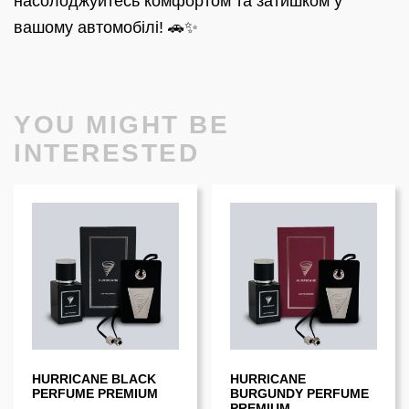
насолоджуйтесь комфортом та затишком у
вашому автомобілі! 🚗✨
YOU MIGHT BE
INTERESTED
HURRICANE BLACK
HURRICANE
PERFUME PREMIUM
BURGUNDY PERFUME
PREMIUM