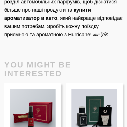
розділ автомобільних парфумів
, щоб дізнатися
більше про наші продукти та
купити
ароматизатор в авто
, який найкраще відповідає
вашим потребам. Зробіть кожну поїздку
приємною та ароматною з Hurricane! 🚗💨🌸
YOU MIGHT BE
INTERESTED