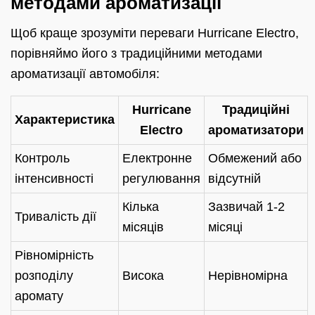
методами ароматизації
Щоб краще зрозуміти переваги Hurricane Electro,
порівняймо його з традиційними методами
ароматизації автомобіля:
Hurricane
Традиційні
Характеристика
Electro
ароматизатори
Контроль
Електронне
Обмежений або
інтенсивності
регулювання
відсутній
Кілька
Зазвичай 1-2
Тривалість дії
місяців
місяці
Рівномірність
розподілу
Висока
Нерівномірна
аромату