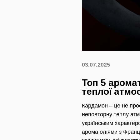
03.07.2025
Топ 5 арома
теплої атм
Кардамон – це не прос
неповторну теплу атм
українським характеро
арома оліями з Франці