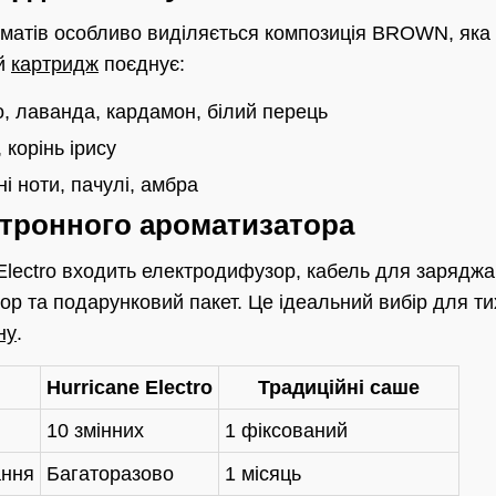
матів особливо виділяється композиція BROWN, яка 
ей
картридж
поєднує:
, лаванда, кардамон, білий перець
 корінь ірису
і ноти, пачулі, амбра
ктронного ароматизатора
 Electro входить електродифузор, кабель для заряджа
р та подарунковий пакет. Це ідеальний вибір для ти
ну
.
Hurricane Electro
Традиційні саше
10 змінних
1 фіксований
ання
Багаторазово
1 місяць