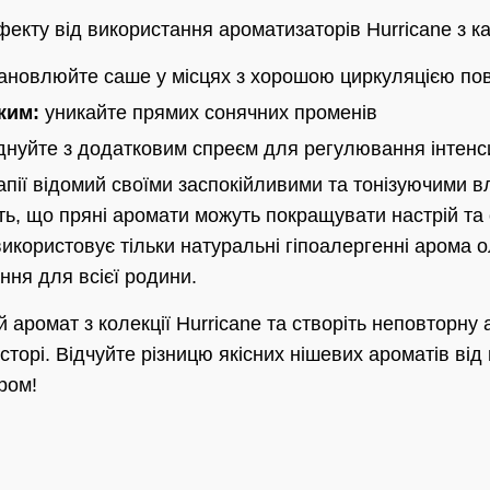
екту від використання ароматизаторів Hurricane з 
ановлюйте саше у місцях з хорошою циркуляцією пов
жим:
уникайте прямих сонячних променів
нуйте з додатковим спреєм для регулювання інтенс
пії відомий своїми заспокійливими та тонізуючими в
ь, що пряні аромати можуть покращувати настрій та 
використовує тільки натуральні гіпоалергенні арома о
ння для всієї родини.
й аромат з колекції Hurricane та створіть неповторну
торі. Відчуйте різницю якісних нішевих ароматів ві
ром!