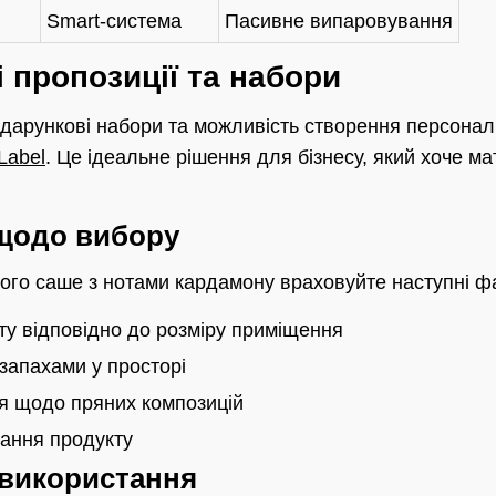
Smart-система
Пасивне випаровування
і пропозиції та набори
одарункові набори та можливість створення персоналі
 Label
. Це ідеальне рішення для бізнесу, який хоче м
 щодо вибору
ого саше з нотами кардамону враховуйте наступні ф
ту відповідно до розміру приміщення
 запахами у просторі
я щодо пряних композицій
тання продукту
використання