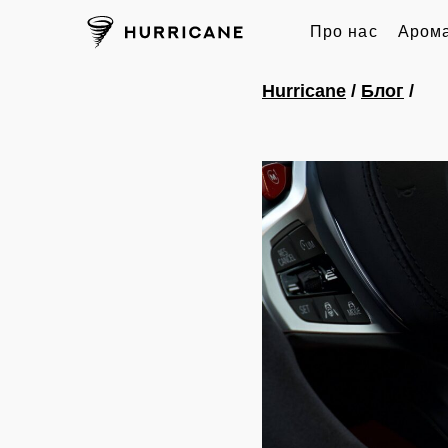
Про нас
Арома
Hurricane
/
Блог
/