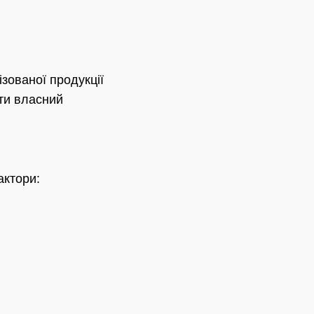
зованої продукції
ати власний
актори: