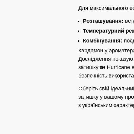
Для максимального еф
Розташування:
вст
Температурний ре
Комбінування:
поєд
Кардамон у ароматера
Дослідження показуют
затишку 🏡 Hurricane 
безпечність використа
Оберіть свій ідеальни
затишку у вашому прос
з українським характе