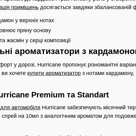
ація приміщень
досягається завдяки збалансованій 
амон у верхніх нотах
овнює пряну основу
та жасмін у серці композиції
ьні ароматизатори з кардамон
мфорт у дорозі, Hurricane пропонує різноманітні варі
 ви хочете
купити ароматизатор
з нотами кардамону, 
rricane Premium та Standart
для автомобіля
Hurricane забезпечують місячний терм
 спрей на 10мл з аналогічним ароматом для подовже