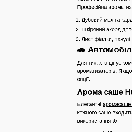
Професійна
ароматиз
Дубовий мох та кард
Шкіряний акорд доп
Лист фіалки, пачулі 
🚗 Автомобіл
Для тих, хто цінує ко
ароматизаторів. Якщо
опції.
Арома саше Hu
Елегантні
аромасаше 
кожного саше входить
використання 💫