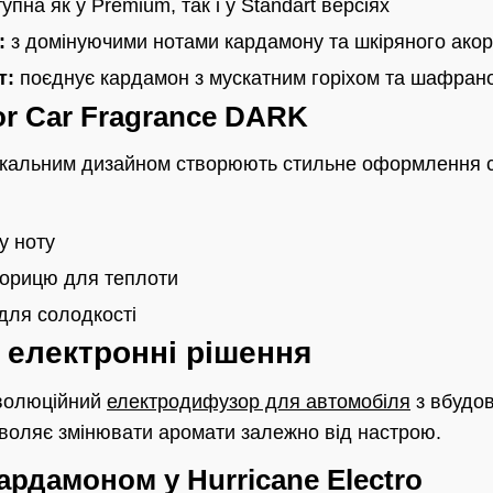
упна як у Premium, так і у Standart версіях
:
з домінуючими нотами кардамону та шкіряного ако
т:
поєднує кардамон з мускатним горіхом та шафран
ror Car Fragrance DARK
нікальним дизайном створюють стильне оформлення с
у ноту
корицю для теплоти
для солодкості
і електронні рішення
еволюційний
електродифузор для автомобіля
з вбудов
зволяє змінювати аромати залежно від настрою.
ардамоном у Hurricane Electro