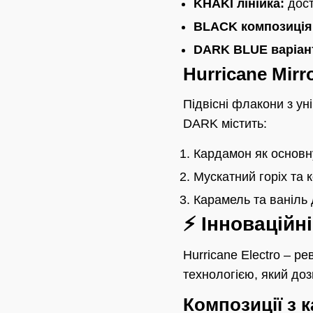
KHAKI лінійка:
дост
BLACK композиція
DARK BLUE варіан
Hurricane Mir
Підвісні флакони з у
DARK містить:
Кардамон як основн
Мускатний горіх та 
Карамель та ваніль 
⚡ Інноваційн
Hurricane Electro – р
технологією, який до
Композиції з к