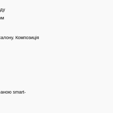
рду
ом
алону. Композиція
аною smart-