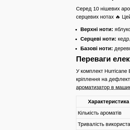
Серед 10 нішевих аро
серцевих нотах 🔥 Ц
Верхні ноти:
яблуко
Серцеві ноти:
кедр,
Базові ноти:
деревн
Переваги еле
У комплект Hurricane
кріплення на дефлекто
ароматизатор в маши
Характеристика
Кількість ароматів
Тривалість використ