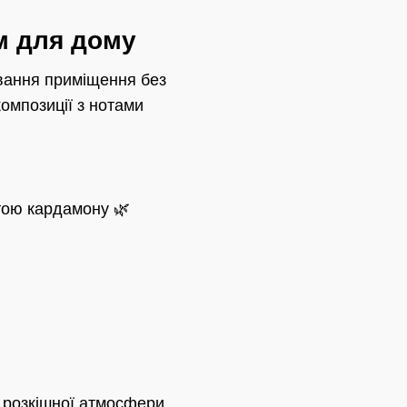
м для дому
вання приміщення без
омпозиції з нотами
отою кардамону 🌿
 розкішної атмосфери.