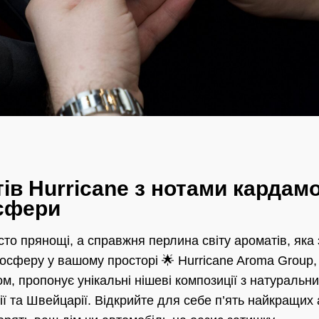
тів Hurricane з нотами кардам
осфери
то прянощі, а справжня перлина світу ароматів, яка
осферу у вашому просторі 🌟 Hurricane Aroma Group,
м, пропонує унікальні нішеві композиції з натураль
ї та Швейцарії. Відкрийте для себе п’ять найкращих 