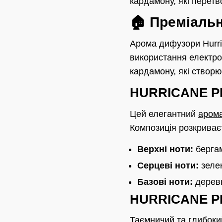
кардамону, які перетв
🏠 Преміаль
Арома дифузори Hurri
використання електро
кардамону, які створ
HURRICANE P
Цей елегантний
аром
Композиція розкриваєт
Верхні ноти:
бергам
Серцеві ноти:
зелен
Базові ноти:
деревн
HURRICANE P
Таємничий та глибоки