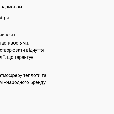
кардамоном:
ітря
ивності
ластивостями.
створювати відчуття
лії, що гарантує
 атмосферу теплоти та
д міжнародного бренду