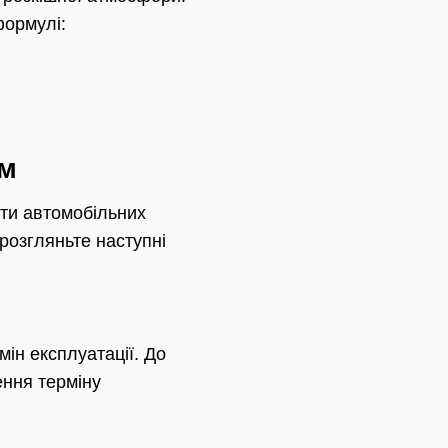
формулі:
ом
анти автомобільних
розгляньте наступні
ін експлуатації. До
ння терміну