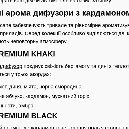
орять ваш дім чи автомобіль на оазис затишку.
ні арома дифузори з кардамоно
cane забезпечують тривале та рівномірне ароматизу
приладів. Серед колекції особливо виділяються дві к
юють неповторну атмосферу.
REMIUM KHAKI
адифузор
поєднує свіжість бергамоту та дині з тепл
ься у трьох акордах:
от, диня, м’ята, чорна смородина
е яблуко, кардамон, мускатний горіх
і ноти, амбра
REMIUM BLACK
й аромат, де кардамон грає головну роль у створенні