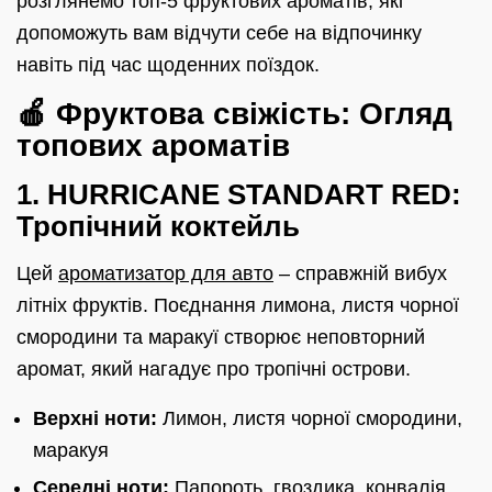
розглянемо топ-5 фруктових ароматів, які
допоможуть вам відчути себе на відпочинку
навіть під час щоденних поїздок.
🍎 Фруктова свіжість: Огляд
топових ароматів
1. HURRICANE STANDART RED:
Тропічний коктейль
Цей
ароматизатор для авто
– справжній вибух
літніх фруктів. Поєднання лимона, листя чорної
смородини та маракуї створює неповторний
аромат, який нагадує про тропічні острови.
Верхні ноти:
Лимон, листя чорної смородини,
маракуя
Середні ноти:
Папороть, гвоздика, конвалія