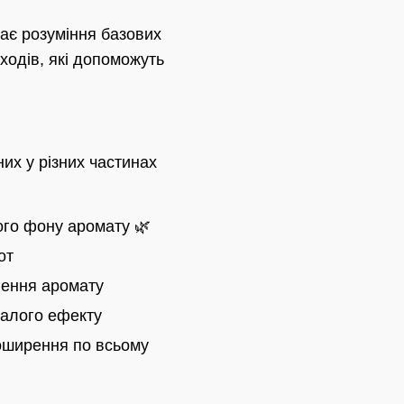
ає розуміння базових
ходів, які допоможуть
их у різних частинах
го фону аромату 🌿
от
лення аромату
валого ефекту
поширення по всьому