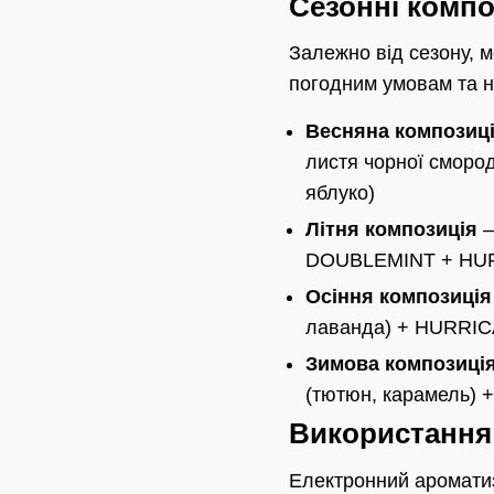
Сезонні композ
Залежно від сезону, м
погодним умовам та 
Весняна композиц
листя чорної сморо
яблуко)
Літня композиція
—
DOUBLEMINT + HURR
Осіння композиція
лаванда) + HURRIC
Зимова композиці
(тютюн, карамель) 
Використанн
Електронний ароматиз