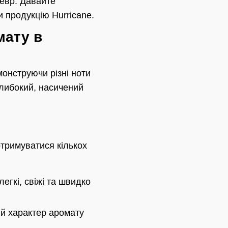
евр. Давайте
 продукцію Hurricane.
мату в
онструючи різні ноти
 глибокий, насичений
тримуватися кількох
егкі, свіжі та швидко
й характер аромату