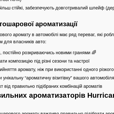
льш стійкі, забезпечують довготривалий шлейф (дере
тошарової ароматизації
ого аромату в автомобілі має ряд переваг, які робл
 для власників авто:
, постійно розкриваючись новими гранями 🌈
ти композицію під різні сезони та настрої
йняття аромату, ніж при використанні одного різкого
 унікальну “ароматичну візитівку” вашого автомобіл
 від правильно підібраних комбінацій ароматів
вильних ароматизаторів Hurrica
шарового аромату важливо правильно підібрати аром