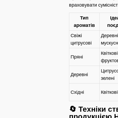
враховувати сумісніст
Тип
Іде
ароматів
поє
Свіжі
Деревні
цитрусові
мускусн
Квіткові
Пряні
фруктов
Цитрусо
Деревні
зелені
Східні
Квіткові
🔄 Техніки с
продукцією H