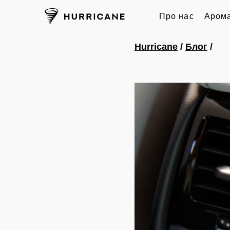
Про нас
Арома
Hurricane
/
Блог
/