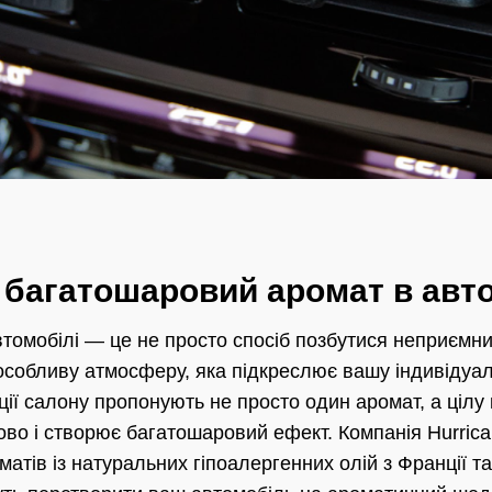
 багатошаровий аромат в авто
томобілі — це не просто спосіб позбутися неприємних
особливу атмосферу, яка підкреслює вашу індивідуаль
ії салону пропонують не просто один аромат, а цілу 
во і створює багатошаровий ефект. Компанія Hurrica
атів із натуральних гіпоалергенних олій з Франції т