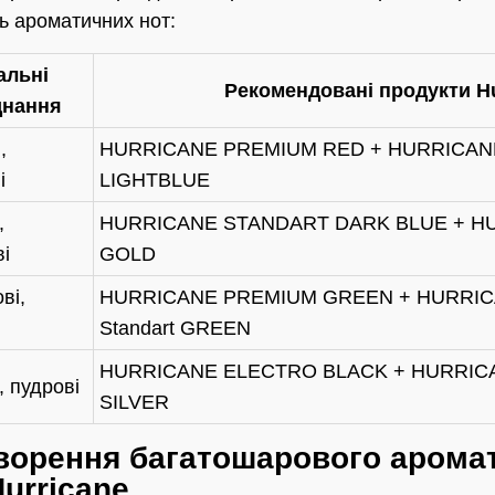
ь ароматичних нот:
альні
Рекомендовані продукти Hu
днання
,
HURRICANE PREMIUM RED + HURRICAN
і
LIGHTBLUE
,
HURRICANE STANDART DARK BLUE + H
і
GOLD
ві,
HURRICANE PREMIUM GREEN + HURRICA
Standart GREEN
HURRICANE ELECTRO BLACK + HURRIC
, пудрові
SILVER
творення багатошарового аромат
urricane