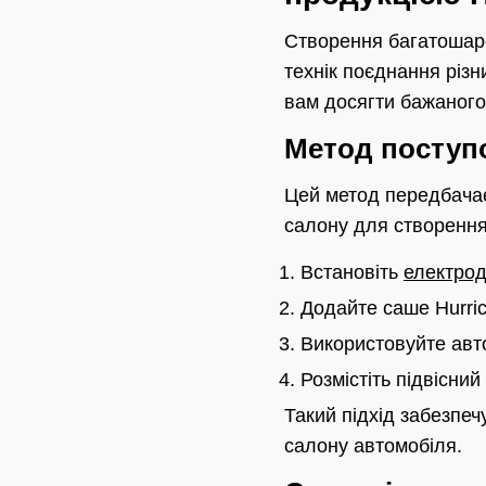
Створення багатошаро
технік поєднання різн
вам досягти бажаного
Метод поступ
Цей метод передбачає
салону для створення
Встановіть
електрод
Додайте саше Hurri
Використовуйте авт
Розмістіть підвісни
Такий підхід забезпе
салону автомобіля.