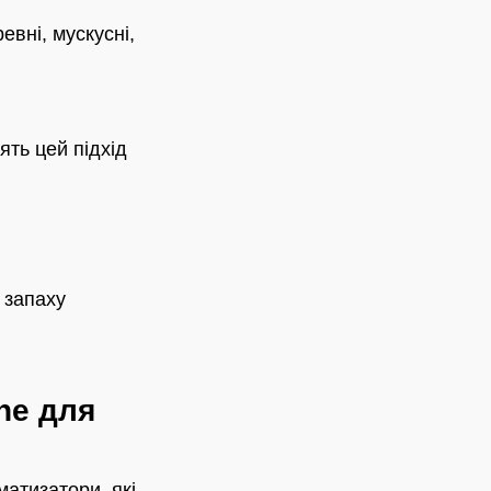
вні, мускусні,
ять цей підхід
 запаху
я
ne для
атизатори, які