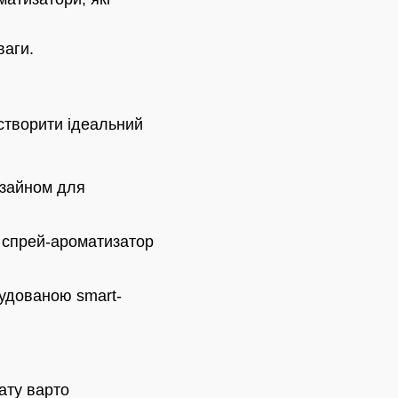
ваги.
 створити ідеальний
изайном для
спрей-ароматизатор
удованою smart-
ату варто