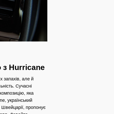
 з Hurricane
 запахів, але й
ність. Сучасні
композицію, яка
ne, український
а Швейцарії, пропонує