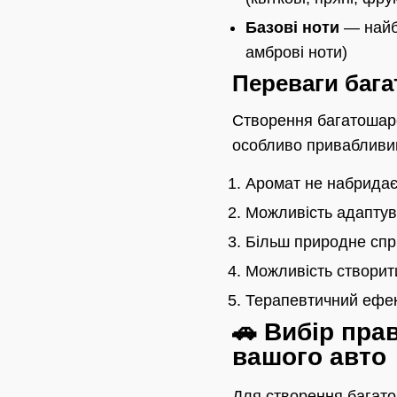
Базові ноти
— найбі
амброві ноти)
Переваги бага
Створення багатошаров
особливо привабливим
Аромат не набридає
Можливість адаптува
Більш природне спри
Можливість створити
Терапевтичний ефект
🚗 Вибір пра
вашого авто
Для створення багато