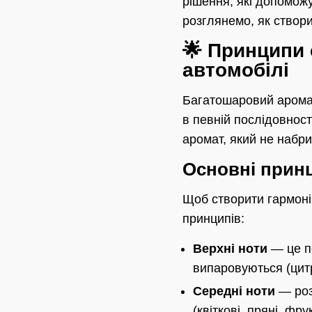
рішення, які допомож
розглянемо, як створ
🌟 Принципи
автомобілі
Багатошаровий аромат
в певній послідовност
аромат, який не набри
Основні принц
Щоб створити гармоні
принципів:
Верхні ноти
— це пе
випаровуються (цитр
Середні ноти
— роз
(квіткові, пряні, фру