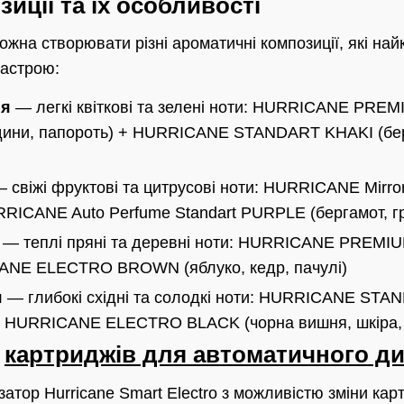
иції та їх особливості
ожна створювати різні ароматичні композиції, які на
настрою:
ія
— легкі квіткові та зелені ноти: HURRICANE PRE
дини, папороть) + HURRICANE STANDART KHAKI (бер
 свіжі фруктові та цитрусові ноти: HURRICANE Mirror
ICANE Auto Perfume Standart PURPLE (бергамот, г
— теплі пряні та деревні ноти: HURRICANE PREMIU
ANE ELECTRO BROWN (яблуко, кедр, пачулі)
я
— глибокі східні та солодкі ноти: HURRICANE S
+ HURRICANE ELECTRO BLACK (чорна вишня, шкіра, 
я
картриджів для автоматичного д
атор Hurricane Smart Electro з можливістю зміни ка