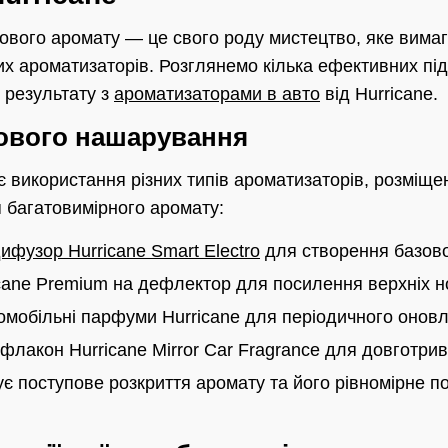
вого аромату — це свого роду мистецтво, яке вимаг
их ароматизаторів. Розглянемо кілька ефективних під
 результату з
ароматизаторами в авто
від Hurricane.
ового нашарування
 використання різних типів ароматизаторів, розміщен
 багатовимірного аромату:
ифузор Hurricane Smart Electro
для створення базово
cane Premium на дефлектор для посилення верхніх н
омобільні парфуми Hurricane для періодичного онов
й флакон Hurricane Mirror Car Fragrance для довготри
чує поступове розкриття аромату та його рівномірне 