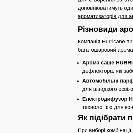
доповнюватимуть один
ароматизаторів для а
Різновиди аро
Компанія Hurricane п
багатошаровий арома
Арома саше HURR
дефлектора, які заб
Автомобільні парф
для швидкого освіж
Електродифузор 
технологією для кон
Як підібрати 
При виборі комбінаці