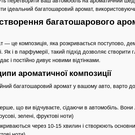
уть перетворити ваш автомобіль на ароматичний шед
ити ідеальний багатошаровий аромат, використовуючи
 створення багатошарового аро
 — це композиція, яка розкривається поступово, дем
і. Як і в парфумерії, такий підхід дозволяє створити
дає і постійно дивує новими відтінками.
ипи ароматичної композиції
йний багатошаровий аромат у вашому авто, варто до
рше, що ви відчуваєте, сідаючи в автомобіль. Вони л
усові, зелені, фруктові ноти)
криваються через 10-15 хвилин і створюють основни
ктові ноти)