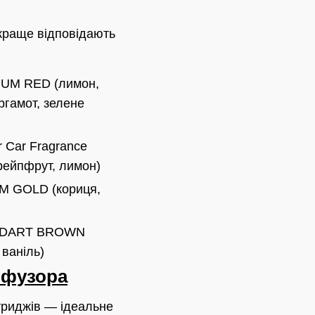
йкраще відповідають
MIUM RED (лимон,
гамот, зелене
 Car Fragrance
рейпфрут, лимон)
M GOLD (кориця,
TANDART BROWN
ваніль)
ифузора
ртриджів — ідеальне