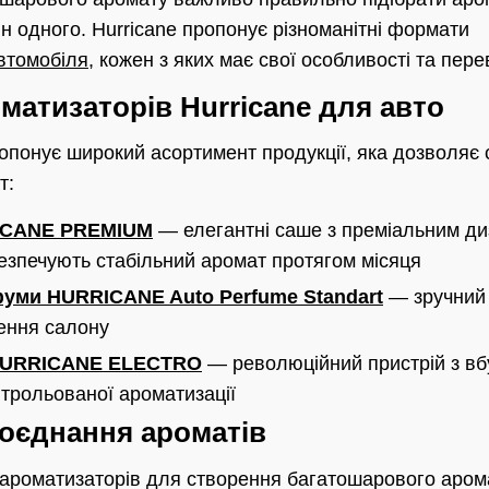
 одного. Hurricane пропонує різноманітні формати
втомобіля
, кожен з яких має свої особливості та пере
матизаторів Hurricane для авто
ропонує широкий асортимент продукції, яка дозволяє
т:
ICANE PREMIUM
— елегантні саше з преміальним д
езпечують стабільний аромат протягом місяця
уми HURRICANE Auto Perfume Standart
— зручний 
ення салону
HURRICANE ELECTRO
— революційний пристрій з вб
трольованої ароматизації
поєднання ароматів
ї ароматизаторів для створення багатошарового аром