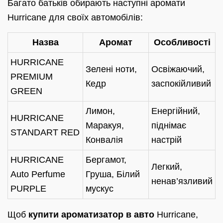
Багато батьків обирають наступні аромати
Hurricane для своїх автомобілів:
Назва
Аромат
Особливості
HURRICANE
Зелені ноти,
Освіжаючий,
PREMIUM
Кедр
заспокійливий
GREEN
Лимон,
Енергійний,
HURRICANE
Маракуя,
піднімає
STANDART RED
Конвалія
настрій
HURRICANE
Бергамот,
Легкий,
Auto Perfume
Груша, Білий
ненав’язливий
PURPLE
мускус
Щоб
купити ароматизатор в авто
Hurricane,