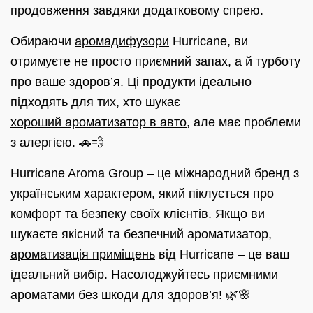
продовження завдяки додатковому спрею.
Обираючи
аромадифузори
Hurricane, ви
отримуєте не просто приємний запах, а й турботу
про ваше здоров’я. Ці продукти ідеально
підходять для тих, хто шукає
хороший ароматизатор в авто
, але має проблеми
з алергією. 🚗💨
Hurricane Aroma Group – це міжнародний бренд з
українським характером, який піклується про
комфорт та безпеку своїх клієнтів. Якщо ви
шукаєте якісний та безпечний ароматизатор,
ароматизація приміщень
від Hurricane – це ваш
ідеальний вибір. Насолоджуйтесь приємними
ароматами без шкоди для здоров’я! 🌿🌸