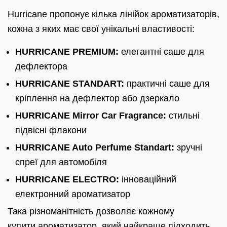
Hurricane пропонує кілька лінійок ароматизаторів,
кожна з яких має свої унікальні властивості:
HURRICANE PREMIUM:
елегантні саше для
дефлектора
HURRICANE STANDART:
практичні саше для
кріплення на дефлектор або дзеркало
HURRICANE Mirror Car Fragrance:
стильні
підвісні флакони
HURRICANE Auto Perfume Standart:
зручні
спреї для автомобіля
HURRICANE ELECTRO:
інноваційний
електронний ароматизатор
Така різноманітність дозволяє кожному
купити ароматизатор
, який найкраще підходить