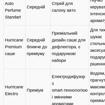
гнучко
Auto
Спрей для
Середній
керува
Perfume
салону авто
інтенси
Standart
аромат
Для тих
Преміальний
шукає
Hurricane
Середній
дизайн саше для
стильн
Premium
ближче до
дефлектора, є
аксесуа
саше
преміуму
подарункові
подару
набори
рішенн
Водіям,
Електродифузор
прагну
з
Hurricane
максим
Преміум
smart‑технологією
Electro
контрол
і змінними
преміа
ароматами