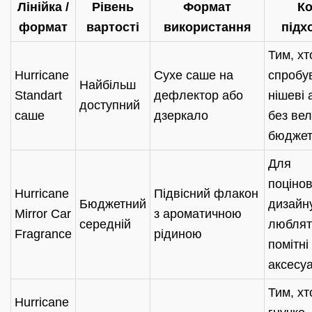
Лінійка /
Рівень
Формат
К
формат
вартості
використання
підх
Тим, хт
Hurricane
Сухе саше на
спробу
Найбільш
Standart
дефлектор або
нішеві
доступний
саше
дзеркало
без вел
бюджет
Для
поцінов
Hurricane
Підвісний флакон
Бюджетний
дизайну
Mirror Car
з ароматичною
середній
люблят
Fragrance
рідиною
помітні
аксесу
Тим, хт
Hurricane