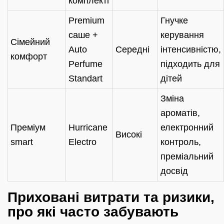
комплекті
Premium
Гнучке
саше +
керування
Сімейний
Auto
Середні
інтенсивністю,
комфорт
Perfume
підходить для
Standart
дітей
Зміна
ароматів,
Преміум
Hurricane
електронний
Високі
smart
Electro
контроль,
преміальний
досвід
Приховані витрати та ризики,
про які часто забувають