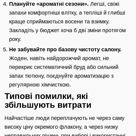
Плануйте «ароматні сезони».
Легші, свіжі
запахи комфортніші влітку, а тепліші й глибші
краще сприймаються восени та взимку.
Закладіть у бюджет хоча б дві зміни протягом
року.
Не забувайте про базову чистоту салону.
Жоден, навіть найдорожчий аромат, не
перекриє систематичний бруд або сильний
запах тютюну, поєднуйте ароматизацію з
регулярною хімчисткою.
Типові помилки, які
збільшують витрати
Найчастіше люди переплачують не через саму
високу ціну окремого флакону, а через низку
неправильних рішень при виборі і використанні.