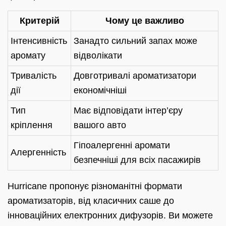
Критерій
Чому це важливо
Інтенсивність
Занадто сильний запах може
аромату
відволікати
Тривалість
Довготривалі ароматизатори
дії
економічніші
Тип
Має відповідати інтер’єру
кріплення
вашого авто
Гіпоалергенні аромати
Алергенність
безпечніші для всіх пасажирів
Hurricane пропонує різноманітні формати
ароматизаторів, від класичних саше до
інноваційних електронних дифузорів. Ви можете