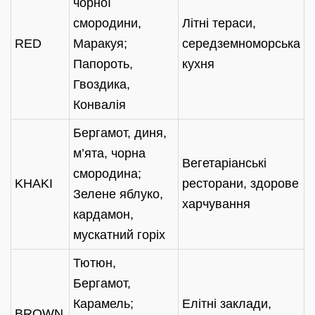
чорної
смородини,
Літні тераси,
RED
Маракуя;
середземноморська
Папороть,
кухня
Гвоздика,
Конвалія
Бергамот, диня,
м’ята, чорна
Вегетаріанські
смородина;
KHAKI
ресторани, здорове
Зелене яблуко,
харчування
кардамон,
мускатний горіх
Тютюн,
Бергамот,
Карамель;
Елітні заклади,
BROWN