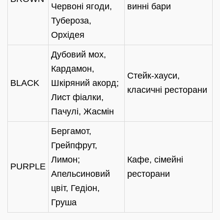
Червоні ягоди,
винні бари
Тубероза,
Орхідея
Дубовий мох,
Кардамон,
Стейк-хауси,
BLACK
Шкіряний акорд;
класичні ресторани
Лист фіалки,
Пачулі, Жасмін
Бергамот,
Грейпфрут,
Лимон;
Кафе, сімейні
PURPLE
Апельсиновий
ресторани
цвіт, Гедіон,
Груша